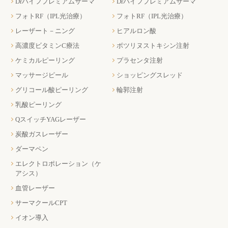
Drハイフプレミアムサーマ
Drハイフプレミアムサーマ
フォトRF（IPL光治療）
フォトRF（IPL光治療）
レーザート－ニング
ヒアルロン酸
高濃度ビタミンC療法
ボツリヌストキシン注射
ケミカルピーリング
プラセンタ注射
マッサージピール
ショッピングスレッド
グリコール酸ピーリング
輪郭注射
乳酸ピーリング
QスイッチYAGレーザー
炭酸ガスレーザー
ダーマペン
エレクトロポレーション（ケ
アシス）
血管レーザー
サーマクールCPT
イオン導入