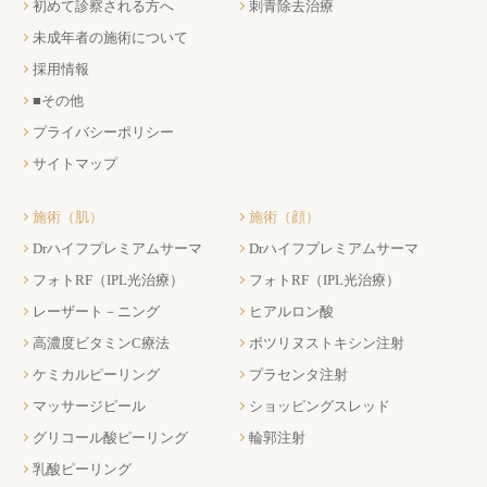
初めて診察される方へ
刺青除去治療
未成年者の施術について
採用情報
■その他
プライバシーポリシー
サイトマップ
施術（肌）
施術（顔）
Drハイフプレミアムサーマ
Drハイフプレミアムサーマ
フォトRF（IPL光治療）
フォトRF（IPL光治療）
レーザート－ニング
ヒアルロン酸
高濃度ビタミンC療法
ボツリヌストキシン注射
ケミカルピーリング
プラセンタ注射
マッサージピール
ショッピングスレッド
グリコール酸ピーリング
輪郭注射
乳酸ピーリング