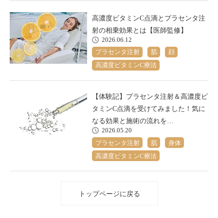
高濃度ビタミンC点滴とプラセンタ注
射の相乗効果とは【医師監修】
2026.06.12
プラセンタ注射
肌
顔
高濃度ビタミンC療法
【体験記】プラセンタ注射＆高濃度ビ
タミンC点滴を受けてみました！気に
なる効果と施術の流れを…
2026.05.20
プラセンタ注射
肌
身体
高濃度ビタミンC療法
トップページに戻る