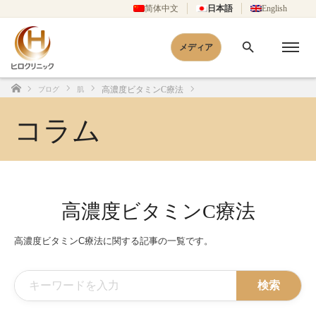
简体中文
日本語
English
メディア
高濃度ビタミンC療法
ブログ
肌
ホーム
コラム
高濃度ビタミンC療法
高濃度ビタミンC療法に関する記事の一覧です。
検索