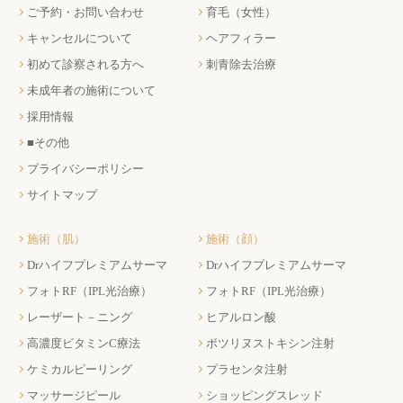
ご予約・お問い合わせ
育毛（女性）
キャンセルについて
ヘアフィラー
初めて診察される方へ
刺青除去治療
未成年者の施術について
採用情報
■その他
プライバシーポリシー
サイトマップ
施術（肌）
施術（顔）
Drハイフプレミアムサーマ
Drハイフプレミアムサーマ
フォトRF（IPL光治療）
フォトRF（IPL光治療）
レーザート－ニング
ヒアルロン酸
高濃度ビタミンC療法
ボツリヌストキシン注射
ケミカルピーリング
プラセンタ注射
マッサージピール
ショッピングスレッド