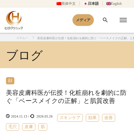
简体中文
日本語
English
メディア
コラム一
美容皮膚科医が伝授！化粧崩れを劇的に防ぐ「ベースメイクの正解」と
覧
質改善
ホーム
ブログ
顔
美容皮膚科医が伝授！化粧崩れを劇的に防
ぐ「ベースメイクの正解」と肌質改善
2024.11.13
/
2026.05.26
スキンケア
効果
改善
毛穴
皮膚
肌