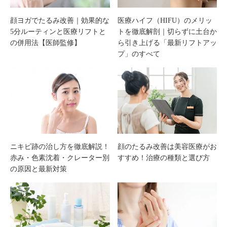
ぶポ
際の
顔ヨガでたるみ改善｜効果的な
医療ハイフ（HIFU）のメリッ
5分ルーティンと医療リフトと
トを徹底解剖｜切らずに土台か
イン
選び
の併用法【医師監修】
ら引き上げる「最新リフトアッ
プ」のすべて
トと
方｜
は？
失敗
激戦
を防
区で
ぐク
ニキビ跡の治し方を徹底解説！
顔のたるみ改善は美容医療がお
赤み・色素沈着・クレーター別
すすめ！治療の種類と選び方
失敗
リニ
の原因と最新対策
しな
ック
いた
の見