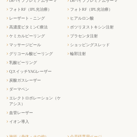
Drハイフプレミアムサーマ
Drハイフプレミアムサーマ
フォトRF（IPL光治療）
フォトRF（IPL光治療）
レーザート－ニング
ヒアルロン酸
高濃度ビタミンC療法
ボツリヌストキシン注射
ケミカルピーリング
プラセンタ注射
マッサージピール
ショッピングスレッド
グリコール酸ピーリング
輪郭注射
乳酸ピーリング
QスイッチYAGレーザー
炭酸ガスレーザー
ダーマペン
エレクトロポレーション（ケ
アシス）
血管レーザー
イオン導入
施術（身体・その他)
会員様専用ページ