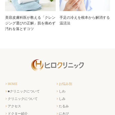
めの
極め
5基
方と
美容皮膚科医が教える「クレン
手足の冷えを根本から解消する
ジング選びの正解」肌を痛めず
温活法
汚れを落とすコツ
準を
治
プロ
療・
が徹
ケア
底解
の全
説
知識
HOME
お悩み別
■クリニックについて
しわ
クリニックについて
しみ
アクセス
たるみ
ドクター紹介
にきび