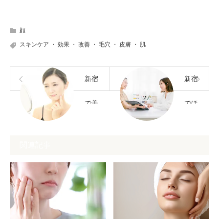
顔
スキンケア
・
効果
・
改善
・
毛穴
・
皮膚
・
肌
新宿
新宿
で美
でほ
容ク
くろ
関連記事
リニ
除去
ック
を受
を選
ける