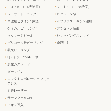
フォトRF（IPL光治療）
フォトRF（IPL光治療）
レーザート－ニング
ヒアルロン酸
高濃度ビタミンC療法
ボツリヌストキシン注射
ケミカルピーリング
プラセンタ注射
マッサージピール
ショッピングスレッド
グリコール酸ピーリング
輪郭注射
乳酸ピーリング
QスイッチYAGレーザー
炭酸ガスレーザー
ダーマペン
エレクトロポレーション（ケ
アシス）
血管レーザー
サーマクールCPT
イオン導入