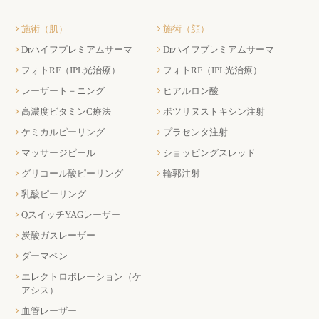
施術（肌）
施術（顔）
Drハイフプレミアムサーマ
Drハイフプレミアムサーマ
フォトRF（IPL光治療）
フォトRF（IPL光治療）
レーザート－ニング
ヒアルロン酸
高濃度ビタミンC療法
ボツリヌストキシン注射
ケミカルピーリング
プラセンタ注射
マッサージピール
ショッピングスレッド
グリコール酸ピーリング
輪郭注射
乳酸ピーリング
QスイッチYAGレーザー
炭酸ガスレーザー
ダーマペン
エレクトロポレーション（ケ
アシス）
血管レーザー