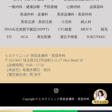
一般内科・健康診断・予防接種
心療内科
泌尿器科
形成外科・皮膚科
美容皮膚科・美容外科
美容点滴・美容注射
小児科
婦人科
DNA出生前親子鑑定(NIPPT)
CTC検査
MEN’S
植毛
ED
AGA
再生医療
遺伝子検査
SOKUYAKU
ヒロクリニック 美容皮膚科・美容外科
〒332-0017 埼玉県川口市栄町3-11-27 Hiro Build 3F
［診療時間］9:00～17:50
［休診日］毎週木曜日・祝日
［運営責任者］岡 浩子
Instagram
Copyright ©
ヒロクリニック美容皮膚科・美容外科
AIチャット
日本語