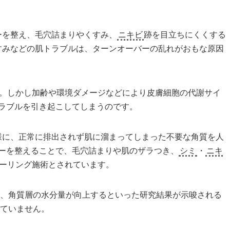
ーを整え、毛穴詰まりやくすみ、
ニキビ
跡を目立ちにくくする
すみなどの肌トラブルは、ターンオーバーの乱れがおもな原因
。しかし加齢や環境ダメージなどにより皮膚細胞の代謝サイ
ラブルを引き起こしてしまうのです。
様に、正常に排出されず肌に溜まってしまった不要な角質を人
ーを整えることで、毛穴詰まりや肌のザラつき、
シミ
・
ニキ
ーリング
施術とされています。
し、角質層の水分量が向上するといった研究結果が示唆される
れていません。