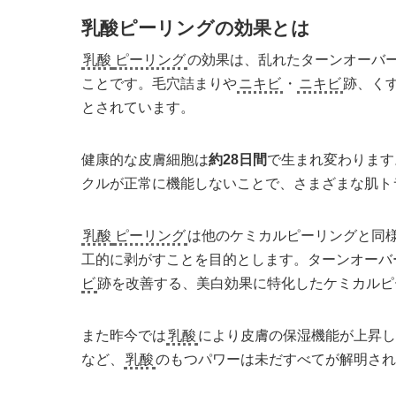
乳酸ピーリングの効果とは
乳酸
ピーリング
の効果は、乱れたターンオーバ
ことです。毛穴詰まりや
ニキビ
・
ニキビ
跡、く
とされています。
健康的な皮膚細胞は
約28日間
で生まれ変わります
クルが正常に機能しないことで、さまざまな肌ト
乳酸
ピーリング
は他の
ケミカルピーリング
と同
工的に剥がすことを目的とします。ターンオーバ
ビ
跡を改善する、美白効果に特化した
ケミカルピ
また昨今では
乳酸
により皮膚の保湿機能が上昇
など、
乳酸
のもつパワーは未だすべてが解明さ