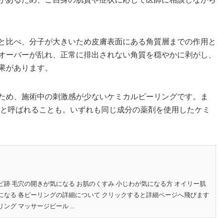
と比べ、分子が大きいため皮膚表面にある角質層までの作用と
オーバーが乱れ、正常に排出されない角質を穏やかに剥がし、
果があります。
ため、施術中の刺激感が少ない
ケミカルピーリング
です。ま
と呼ばれることも。いずれも同じ成分の薬剤を使用した
ケミ
ビ跡 毛穴の開きが気になる お肌のくすみ 小じわが気になる方 オイリー肌
になる 各ピーリングの詳細について クリックすると詳細ページへ飛びます
グ マッサージピール ...