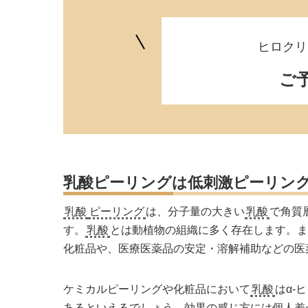
ヒロクリ
ご
乳酸ピーリングは低刺激ピーリン
乳酸
ピーリング
は、分子量の大きい
乳酸
で角質
す。
乳酸
とは動植物の組織に多く存在します。
化粧品や、医療医薬品の安定・溶解補助などの医
ケミカルピーリング
や化粧品において
乳酸
はα-
あるといえるでしょう。効果の感じ方には個人差