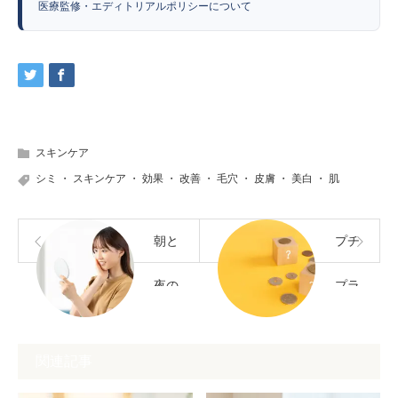
医療監修・エディトリアルポリシーについて
スキンケア
シミ
・
スキンケア
・
効果
・
改善
・
毛穴
・
皮膚
・
美白
・
肌
朝と
プチ
夜の
プラ
スキ
とデ
関連記事
ンケ
パコ