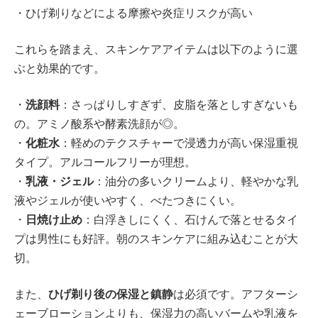
・ひげ剃りなどによる摩擦や炎症リスクが高い
これらを踏まえ、スキンケアアイテムは以下のように選
ぶと効果的です。
・
洗顔料
：さっぱりしすぎず、皮脂を落としすぎないも
の。アミノ酸系や酵素洗顔が◎。
・
化粧水
：軽めのテクスチャーで浸透力が高い保湿重視
タイプ。アルコールフリーが理想。
・
乳液・ジェル
：油分の多いクリームより、軽やかな乳
液やジェルが使いやすく、べたつきにくい。
・
日焼け止め
：白浮きしにくく、石けんで落とせるタイ
プは男性にも好評。朝のスキンケアに組み込むことが大
切。
また、
ひげ剃り後の保湿と鎮静
は必須です。アフターシ
ェーブローションよりも、保湿力の高いバームや乳液を