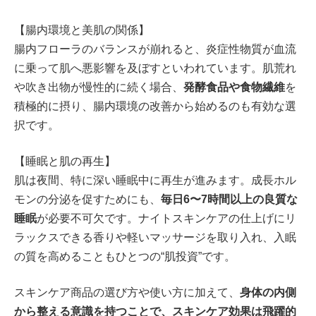
【腸内環境と美肌の関係】
腸内フローラのバランスが崩れると、炎症性物質が血流
に乗って肌へ悪影響を及ぼすといわれています。肌荒れ
や吹き出物が慢性的に続く場合、
発酵食品や食物繊維
を
積極的に摂り、腸内環境の改善から始めるのも有効な選
択です。
【睡眠と肌の再生】
肌は夜間、特に深い睡眠中に再生が進みます。成長ホル
モンの分泌を促すためにも、
毎日6〜7時間以上の良質な
睡眠
が必要不可欠です。ナイトスキンケアの仕上げにリ
ラックスできる香りや軽いマッサージを取り入れ、入眠
の質を高めることもひとつの“肌投資”です。
スキンケア商品の選び方や使い方に加えて、
身体の内側
から整える意識を持つことで、スキンケア効果は飛躍的