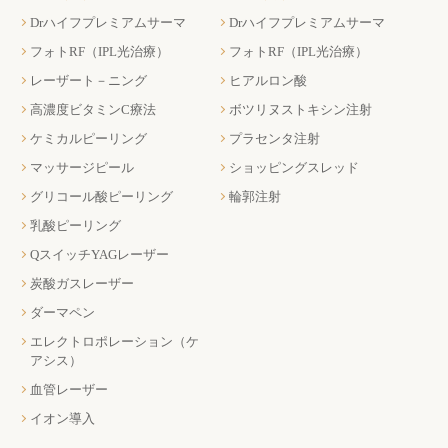
Drハイフプレミアムサーマ
Drハイフプレミアムサーマ
フォトRF（IPL光治療）
フォトRF（IPL光治療）
レーザート－ニング
ヒアルロン酸
高濃度ビタミンC療法
ボツリヌストキシン注射
ケミカルピーリング
プラセンタ注射
マッサージピール
ショッピングスレッド
グリコール酸ピーリング
輪郭注射
乳酸ピーリング
QスイッチYAGレーザー
炭酸ガスレーザー
ダーマペン
エレクトロポレーション（ケ
アシス）
血管レーザー
イオン導入