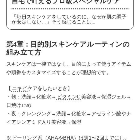
自宅で叶えるプロ級スペシャルケア
「毎日スキンケアをしているのに、なぜか肌の調子
が安定しない…」そう感じることは...
第4章：目的別スキンケアルーティンの
組み立て方
スキンケアは一律ではなく、目的によって使うアイテム
や順番をカスタマイズすることが理想的です。
【
ニキビ
ケアをしたいとき】
・朝：洗顔→化粧水→
ビタミンC
美容液→保湿ジェル→
日焼け止め
・夜：クレンジング→洗顔→化粧水→アゼライン酸やナ
イアシンアミド入り美容液→保湿
※
ピーリング
系（AHAやBHA）は週1〜2回までにし、