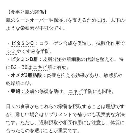
【食事と肌の関係】
肌のターンオーバーや保湿力を支えるためには、以下の
ような栄養素が不可欠です。
・
ビタミンC
：コラーゲン合成を促進し、抗酸化作用で
シミ
やくすみを予防。
・
ビタミンB群
：皮脂分泌や肌細胞の代謝を整える。特
にB2・B6は
ニキビ
肌に有効。
・
オメガ3脂肪酸
：炎症を抑える効果があり、敏感肌や
乾燥肌に◎。
・
亜鉛
：皮膚の修復を助け、
ニキビ
予防にも関連。
日々の食事からこれらの栄養を摂取することは理想です
が、難しい場合はサプリメントで補うのも現実的な方法
です。ただし、過剰摂取や相互作用には注意し、体質に
合ったものを選ぶことが重要です。