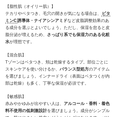
【脂性肌（オイリー肌）】
テカリやベタつき、毛穴の開きが気になる場合は、
ビタ
ミンC
誘導体・ナイアシンアミド
など皮脂調整効果のあ
る成分を選ぶとよいでしょう。ただし、保湿を怠ると皮
脂分泌が増えるため、
さっぱり系でも保湿力のある化粧
水
が理想です。
【混合肌】
Tゾーンはベタつき、頬は乾燥するタイプ。部位ごとに
スキンケアを使い分けるか、
バランス型処方
のアイテム
を選びましょう。インナードライ（表面はベタつくが内
部は乾燥）も多く、丁寧な保湿が必須です。
【敏感肌】
赤みやかゆみが出やすい人は、
アルコール・香料・着色
料不使用の低刺激設計
を選びましょう。成分がシンプル