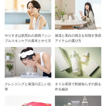
アは
スの
なぜ
違い
違
を解
やりすぎは肌荒れの原因？シン
保湿と美白の両立を目指す美容
プルスキンケアの基本とやり方
アイテムの選び方
う？
説
美肌
を育
む正
クレンジングと保湿の正しい比
オイル美容で乾燥知らずの肌を
しい
率
作る秘訣
順番