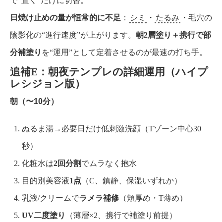
で“置く”だけに切替。
日焼け止めの量が恒常的に不足
：
シミ
・
たるみ
・毛穴の
陰影化の“進行速度”が上がります。
朝2層塗り＋携行で部
分補塗り
を“運用”として定着させるのが最速の打ち手。
追補E：朝夜テンプレの詳細運用（ハイプ
レシジョン版）
朝（〜10分）
ぬるま湯→必要日だけ低刺激洗顔（Tゾーン中心30
秒）
化粧水は
2回分割
でムラなく抱水
目的別美容液
1点
（C、鎮静、保湿いずれか）
乳液/クリームで
ラメラ補修
（頬厚め・T薄め）
UV二度塗り
（薄層×2、携行で補塗り前提）