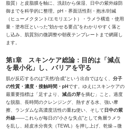
脂質）と皮脂膜を軸に、洗顔から保湿、日中の紫外線防
御までを科学的に整理。pH・界面活性剤・抱水/封緘
（ヒューメクタント/エモリエント）・ラメラ構造・使用
量・塗布圧といった“効かせる要点”をわかりやすく落と
し込み、肌質別の微調整や朝夜テンプレートまで網羅し
ます。
第1章 スキンケア総論：目的は「減点
を最小化」し、バリアを守る
肌が反応するのは“天然/合成”という出自ではなく、
分子
の性質・濃度・接触時間・pH
です。ゆえにスキンケアの
最重要指標は「足すより、
減点の芽
を摘む」こと。過度
な脱脂、長時間のクレンジング、熱すぎる水、強い摩
擦、ランダムな高濃度活性の重ね使い、そして
日中の紫
外線
――これらが毎日の“小さな失点”として角層ラメラ
を乱し、経皮水分喪失（TEWL）を押し上げ、乾燥→微