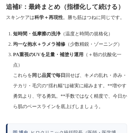
追補F：最終まとめ（指標化して続ける）
スキンケアは
科学＋再現性
。勝ち筋はつねに同じです。
短時間・低摩擦の洗浄
（温度と時間の規格化）
均一な抱水＋ラメラ補修
（少数精鋭・ゾーニング）
PA重視のUVを足量・補塗り運用
（＋朝の抗酸化一
点）
これらを
同じ品質で毎日
回せば、キメの乱れ・赤み・
テカリ・毛穴の“揺れ幅”は確実に縮みます。**増やす
勇気より、守る勇気。**手数ではなく精度で、今日か
ら肌のベースラインを底上げしましょう。
岡 博史
ヒロクリニック統括院長（医師・医学博