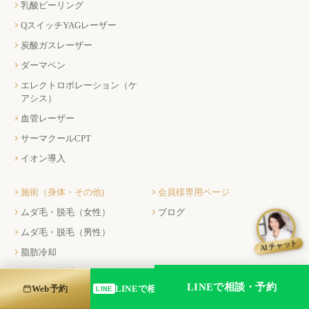
乳酸ピーリング
QスイッチYAGレーザー
炭酸ガスレーザー
ダーマペン
エレクトロポレーション（ケ
アシス）
血管レーザー
サーマクールCPT
イオン導入
施術（身体・その他)
会員様専用ページ
ムダ毛・脱毛（女性）
ブログ
ムダ毛・脱毛（男性）
AIチャット
脂肪冷却
にんにく注射
フリーダイヤル
LINEで相談・予約
Web予約
LINEで相談・予約する
LINE
白玉注射
0120-241-929