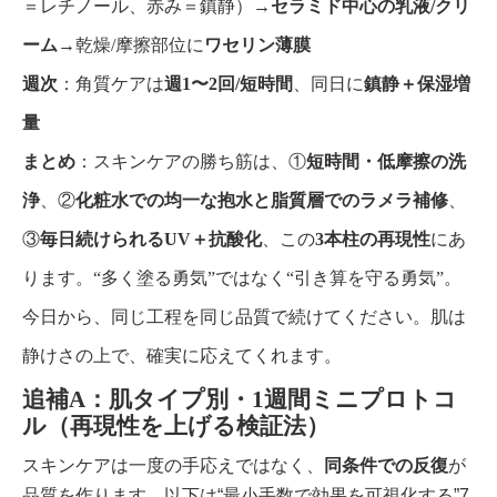
＝レチノール、赤み＝鎮静）→
セラミド中心の乳液/クリ
ーム
→乾燥/摩擦部位に
ワセリン薄膜
週次
：角質ケアは
週1〜2回/短時間
、同日に
鎮静＋保湿増
量
まとめ
：スキンケアの勝ち筋は、①
短時間・低摩擦の洗
浄
、②
化粧水での均一な抱水と脂質層でのラメラ補修
、
③
毎日続けられるUV＋抗酸化
、この
3本柱の再現性
にあ
ります。“多く塗る勇気”ではなく“引き算を守る勇気”。
今日から、同じ工程を同じ品質で続けてください。肌は
静けさの上で、確実に応えてくれます。
追補A：肌タイプ別・1週間ミニプロトコ
ル（再現性を上げる検証法）
スキンケアは一度の手応えではなく、
同条件での反復
が
品質を作ります。以下は“最小手数で効果を可視化する”7