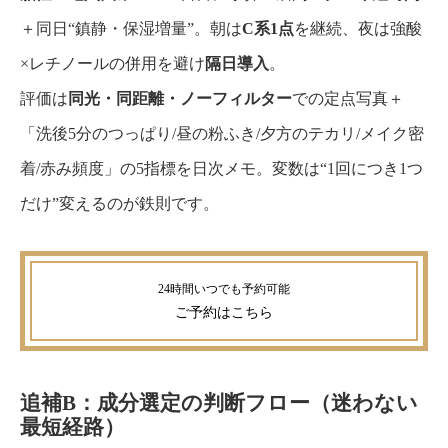
＋同日“鎮静・保湿増量”。朝は
C系1点
を継続、夜は強酸
×レチノールの併用を避け
隔日導入
。
評価は
同光・同距離・ノーフィルター
での定点写真＋
「洗後5分のつっぱり/昼の粉ふき/夕方のテカリ/メイク密
着/赤み頻度」の5指標を日次メモ。変数は“1回につき1つ
だけ”変えるのが鉄則です。
ご予約
はこちら
追補B：成分選定の判断フロー（迷わない
最短経路）