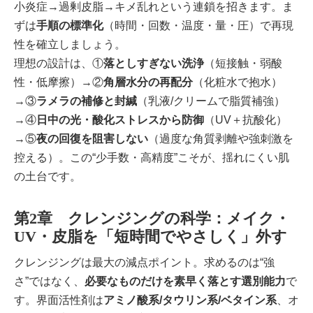
小炎症→過剰皮脂→キメ乱れという連鎖を招きます。ま
ずは
手順の標準化
（時間・回数・温度・量・圧）で再現
性を確立しましょう。
理想の設計は、①
落としすぎない洗浄
（短接触・弱酸
性・低摩擦）→②
角層水分の再配分
（化粧水で抱水）
→③
ラメラの補修と封緘
（乳液/クリームで脂質補強）
→④
日中の光・酸化ストレスから防御
（UV＋抗酸化）
→⑤
夜の回復を阻害しない
（過度な角質剥離や強刺激を
控える）。この“少手数・高精度”こそが、揺れにくい肌
の土台です。
第2章 クレンジングの科学：メイク・
UV・皮脂を「短時間でやさしく」外す
クレンジングは最大の減点ポイント。求めるのは“強
さ”ではなく、
必要なものだけを素早く落とす選別能力
で
す。界面活性剤は
アミノ酸系/タウリン系/ベタイン系
、オ