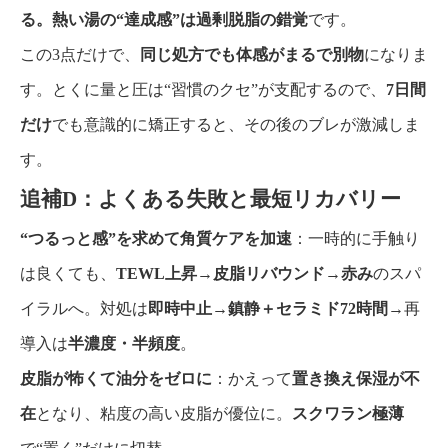
る。熱い湯の“達成感”は過剰脱脂の錯覚
です。
この3点だけで、
同じ処方でも体感がまるで別物
になりま
す。とくに量と圧は“習慣のクセ”が支配するので、
7日間
だけ
でも意識的に矯正すると、その後のブレが激減しま
す。
追補D：よくある失敗と最短リカバリー
“つるっと感”を求めて角質ケアを加速
：一時的に手触り
は良くても、
TEWL上昇→皮脂リバウンド→赤み
のスパ
イラルへ。対処は
即時中止→鎮静＋セラミド72時間
→再
導入は
半濃度・半頻度
。
皮脂が怖くて油分をゼロに
：かえって
置き換え保湿が不
在
となり、粘度の高い皮脂が優位に。
スクワラン極薄