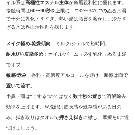
イル系は
高極性エステル主体
が角層親和性に優れます。
接触時間は
60〜90秒
を上限に、**32〜34℃**のぬるま湯
で十分に乳化・すすぎ。熱い湯は脂質を溶かし、冷たす
ぎる水は界面活性剤を残します。
メイク軽め/乾燥傾向
：ミルク/ジェルで短時間。
耐水UV/皮脂多め
：オイル/バーム→必ず乳化→ぬるま湯
でオフ。
敏感/赤み
：香料・高濃度アルコールを避け、摩擦は
面で
置いて流す
。
小鼻・顎は“こする”のではなく
数十秒の置き
で溶解除去
効率を上げます。W洗顔は皮膜感や残存感がある日の
み。拭き取りはタオルで
押さえ拭き
に徹し、摩擦を0に近
づけましょう。