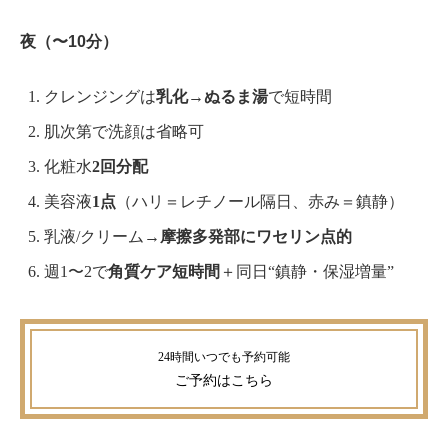
夜（〜10分）
クレンジングは
乳化→ぬるま湯
で短時間
肌次第で洗顔は省略可
化粧水
2回分配
美容液
1点
（ハリ＝レチノール隔日、赤み＝鎮静）
乳液/クリーム→
摩擦多発部にワセリン点的
週1〜2で
角質ケア短時間
＋同日“鎮静・保湿増量”
ご予約
はこちら