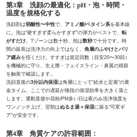
第3章 洗顔の最適化：pH・泡・時間・
温度を規格化する
洗顔剤は
弱酸性〜中性
で、
アミノ酸/ベタイン系
を基本線
に。泡は“硬すぎず柔らかすぎず”の弾力がベストで、
転
がすだけ
。Tゾーンは数十秒、頬は
数秒
で十分です。時
間の延長は洗浄力の向上ではなく、
角層のふやけとバリ
ア緩み
を招くだけ。すすぎは規定回数（目安20〜30回）
を機械的に守り、生え際・フェイスライン・鼻翼の残留
を触覚で確認します。
洗顔直後の
3分以内保湿
は角層にとって“給水と定着”の黄
金タイム。ここでの遅延が後段の保湿効率を大きく落と
します。運動直後や花粉/PM多い日は夜のみ洗浄強度を
ワンノッチ上げ、翌朝は
ぬるま湯＋保湿
に振る“可変ギ
ア”が安全です。
第4章 角質ケアの許容範囲：