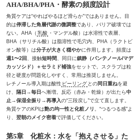
AHA/BHA/PHA・酵素の頻度設計
角質ケアは“やればやるほど滑らか”ではありません。目
的は
停滞した角層代謝の微調整
であり、バリア破壊では
ない。AHA（
乳酸
・マンデル酸）は水溶性で表層、
BHA（サリチル酸）は脂溶性で毛穴内、PHA（ラクトビ
オン酸等）は
分子が大きく穏やか
に作用します。頻度は
週1〜2回
、接触
短時間
、同日に
鎮静（パンテノール/マデ
カッソシド）＋セラミド補強
をセットで。スクラブは粒
径と硬度が問題化しやすく、常用は推奨しません。
レチノール導入期は酸性
ピーリング
との
同日重ね
を避
け、
隔日→毎日
へ漸増。反応（赤み・乾燥）が出たら
中
止→保湿全振り→再導入
の“三段戻し”で立て直します。
角質ケアのKPIは
艶の均一性と化粧ノリ
。“つるつる感”よ
り、
翌朝のメイク密着
で評価してください。
第5章 化粧水：水を「抱えさせる」た