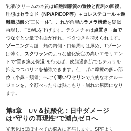
乳液/クリームの本質は
細胞間脂質の置換と配列の回復
。
理想は
セラミド（NP/AP/EOP等）＋コレステロール＋遊
離脂肪酸
の“三位一体”。これが角層の
ラメラ構造
を疑似
再現し、TEWLを下げます。テクスチャは
点置き→面で
つなぐ
と少量でも面が作れ、ベタつきを抑えられます。
ゾーニング
も鍵：頬の内側・口角周りは厚め、Tゾーン
は薄く。
スクワラン
のような酸化安定の高いエモリエン
トで“置き換え保湿”を行えば、皮脂過多肌でもテカリを
抑えつつバリアを補強できます。仕上げに摩擦の多い部
位（小鼻・頬骨）へ
ごく薄いワセリン
で点的なオクルー
ジョンを。全顔べったりは熱こもり・崩れの原因になり
ます。
第8章 UV＆抗酸化：日中ダメージ
は“守りの再現性”で減点ゼロへ
光老化はほぼすべての悩みに寄与します。SPFより