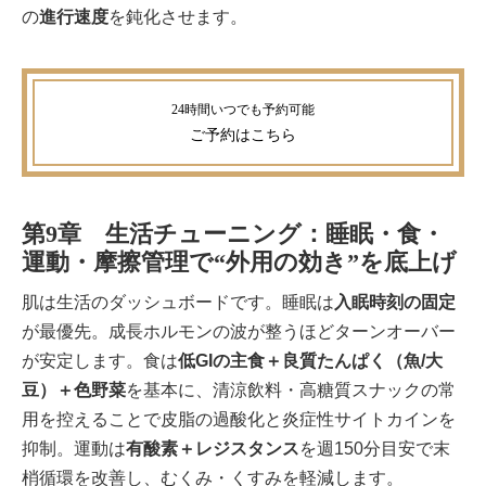
の
進行速度
を鈍化させます。
ご予約
はこちら
第9章 生活チューニング：睡眠・食・
運動・摩擦管理で“外用の効き”を底上げ
肌は生活のダッシュボードです。睡眠は
入眠時刻の固定
が最優先。成長ホルモンの波が整うほどターンオーバー
が安定します。食は
低GIの主食＋良質たんぱく（魚/大
豆）＋色野菜
を基本に、清涼飲料・高糖質スナックの常
用を控えることで皮脂の過酸化と炎症性サイトカインを
抑制。運動は
有酸素＋レジスタンス
を週150分目安で末
梢循環を改善し、むくみ・くすみを軽減します。