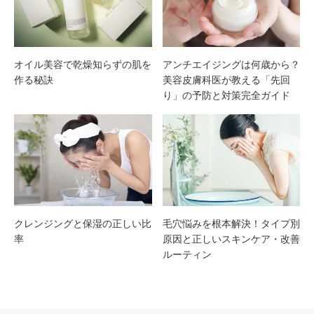
ンケ
ック
アの
オイル美容で乾燥知らずの肌を
アンチエイジングは何歳から？
基本
作る秘訣
美容皮膚科医が教える「先回
り」の予防と対策完全ガイド
とや
り方
クレンジングと保湿の正しい比
毛穴悩みを根本解決！タイプ別
率
原因と正しいスキンケア・改善
ルーティン