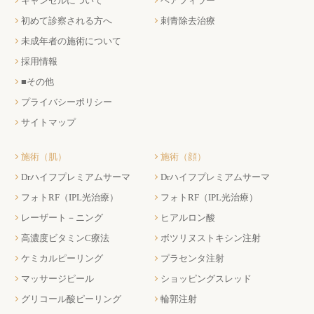
キャンセルについて
ヘアフィラー
初めて診察される方へ
刺青除去治療
未成年者の施術について
採用情報
■その他
プライバシーポリシー
サイトマップ
施術（肌）
施術（顔）
Drハイフプレミアムサーマ
Drハイフプレミアムサーマ
フォトRF（IPL光治療）
フォトRF（IPL光治療）
レーザート－ニング
ヒアルロン酸
高濃度ビタミンC療法
ボツリヌストキシン注射
ケミカルピーリング
プラセンタ注射
マッサージピール
ショッピングスレッド
グリコール酸ピーリング
輪郭注射