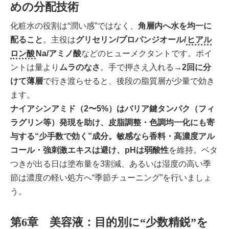
めの分配技術
化粧水の役割は“潤い感”ではなく、
角層内へ水を均一に
配ること
。主役は
グリセリン/プロパンジオール/
ヒアル
ロン酸
Na/アミノ酸
などのヒューメクタントです。ポイ
ントは量より
ムラのなさ
。手で押さえ入れる→
2回に分
けて薄層
で行き渡らせると、後段の脂質層が少量で効き
ます。
ナイアシンアミド（2〜5%）はバリア鍵タンパク（フィ
ラグリン等）発現を助け、皮脂調整・色調均一化にも寄
与する“少手数で効く”成分。敏感なら香料・高濃度アル
コール・強刺激エキスは避け、pHは弱酸性
を維持。ベタ
つきが出る日は塗布量を3割減、あるいは湿度の高い季
節は濃度の軽い処方へ“季節チューニング”を行いましょ
う。
第6章 美容液：目的別に“少数精鋭”を