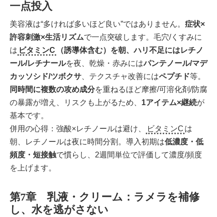
一点投入
美容液は“多ければ多いほど良い”ではありません。
症状×
許容刺激×生活リズム
で一点突破します。毛穴/くすみに
は
ビタミンC
（誘導体含む）を朝、ハリ不足にはレチノ
ール/レチナール
を夜、乾燥・赤みには
パンテノール/マデ
カッソシド/ツボクサ
、テクスチャ改善には
ペプチド
等。
同時間に複数の攻め成分
を重ねるほど摩擦/可溶化剤/防腐
の暴露が増え、リスクも上がるため、
1アイテム×継続
が
基本です。
併用の心得：強酸×レチノールは避け、
ビタミンC
は
朝、レチノールは夜に時間分割。導入初期は
低濃度・低
頻度・短接触
で慣らし、2週間単位で評価して濃度/頻度
を上げます。
第7章 乳液・クリーム：ラメラを補修
し、水を逃がさない