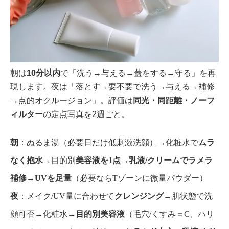
朝は
10分以内
で「洗う→与える→蓋をする→守る」を再
現します。夜は「落とす→要不要で洗う→与える→補修
→点的オクルージョン」。評価は
同光・同距離・ノーフ
ィルター
の定点写真を2週ごと。
朝
：ぬるま湯（必要日だけ低刺激洗顔）→化粧水で
ムラ
なく抱水
→目的別
美容液を1点
→
乳液/クリームでラメラ
補修
→
UVを足量
（必要ならTゾーンに微量パウダー）
夜
：メイク/UV量に合わせて
クレンジング
→肌状態で洗
顔可否→化粧水→
目的別美容液
（毛穴/くすみ＝C、ハリ