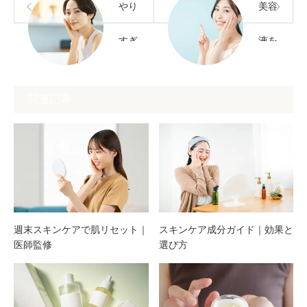
やり
美容
すぎ
液を
は肌
効果
関連記事
荒れ
的に
の原
使う
因？
ため
シン
の応
週末スキンケアで肌リセット｜
スキンケア成分ガイド｜効果と
医師監修
選び方
プル
用テ
スキ
クニ