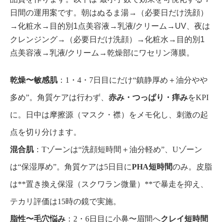
日間の運用案です。朝はぬるま湯→（必要日だけ洗顔）
→化粧水→目的別1点美容液→乳液/クリーム→UV、夜は
クレンジング→（必要日だけ洗顔）→化粧水→目的別1
点美容液→乳液/クリーム→乾燥部にワセリン薄膜。
乾燥〜敏感肌
：1・4・7日目にだけ“鎮静厚め＋油分やや
多め”。角質ケアは行わず、
赤み・つっぱり・痒み
をKPI
に。日中は摩擦源（マスク・襟）をメモ化し、刺激の起
点を切り分けます。
混合肌
：Tゾーンは“洗顔短時間＋油分軽め”、Uゾーン
は“保湿厚め”。角質ケアは5日目に
PHA短時間
のみ。皮脂
は**置き換え保湿（スクワラン微量）**で暴走を抑え、
テカリ評価は15時の鏡で実施。
脂性〜毛穴悩み
：2・6日目に小鼻〜眉間へ
クレイ短時間