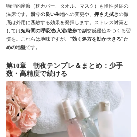
物理的摩擦（枕カバー、タオル、マスク）も慢性炎症の
温床です。
滑りの良い生地
への変更や、
押さえ拭き
の徹
底は外用に匹敵する効果を発揮します。ストレス対策と
しては
短時間の呼吸法/入浴/散歩
で副交感優位をつくる習
慣を。これらは地味ですが、
“効く処方を効かせきる”た
めの地盤
です。
第10章 朝夜テンプレ＆まとめ：少手
数・高精度で続ける