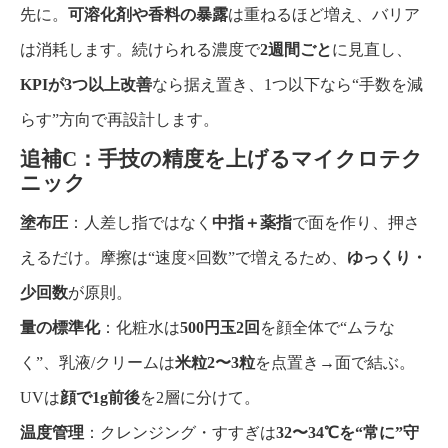
先に。
可溶化剤や香料の暴露
は重ねるほど増え、バリア
は消耗します。続けられる濃度で
2週間ごと
に見直し、
KPIが3つ以上改善
なら据え置き、1つ以下なら“手数を減
らす”方向で再設計します。
追補C：手技の精度を上げるマイクロテク
ニック
塗布圧
：人差し指ではなく
中指＋薬指
で面を作り、押さ
えるだけ。摩擦は“速度×回数”で増えるため、
ゆっくり・
少回数
が原則。
量の標準化
：化粧水は
500円玉2回
を顔全体で“ムラな
く”、乳液/クリームは
米粒2〜3粒
を点置き→面で結ぶ。
UVは
顔で1g前後
を2層に分けて。
温度管理
：クレンジング・すすぎは
32〜34℃を“常に”守