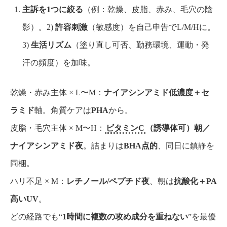
主訴を1つに絞る
（例：乾燥、皮脂、赤み、毛穴の陰
影）。2)
許容刺激
（敏感度）を自己申告でL/M/Hに。
3)
生活リズム
（塗り直し可否、勤務環境、運動・発
汗の頻度）を加味。
乾燥・赤み主体 × L〜M：
ナイアシンアミド低濃度＋セ
ラミド
軸。角質ケアは
PHA
から。
皮脂・毛穴主体 × M〜H：
ビタミンC
（誘導体可）朝／
ナイアシンアミド夜
。詰まりは
BHA点的
、同日に鎮静を
同梱。
ハリ不足 × M：
レチノール/ペプチド夜
、朝は
抗酸化＋PA
高いUV
。
どの経路でも“
1時間に複数の攻め成分を重ねない
”を最優