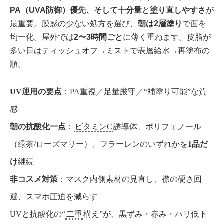
PA（UVA防御）優先、そして十分量
と
塗り直しやすさ
が
最重要。膜感の少ない処方を選び、
朝は2層塗り
で面を
均一化。屋外では
2〜3時間ごと
に薄く重ねます。皮脂が
多い日はティッシュオフ→ミストで表層給水→再塗布の
順。
UV運用の要点
：PA重視／足量厳守／“補塗り可能”な質
感
朝の抗酸化一点
：
ビタミンC
誘導体、ポリフェノール
（緑茶/ローズマリー）、フラーレンのいずれかを
1品だ
け
継続
非コスメ対策
：マスク内側素材の見直し、襟の硬さ回
避、スマホ圧迫を減らす
UVと抗酸化の“
二重
構え”が、黒ずみ・赤み・ハリ低下