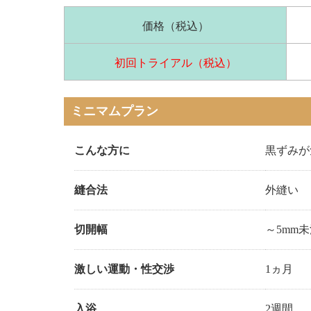
価格（税込）
初回トライアル（税込）
ミニマムプラン
こんな方に
黒ずみが
縫合法
外縫い
切開幅
～5mm
激しい運動
・性交渉
1ヵ月
入浴
2週間