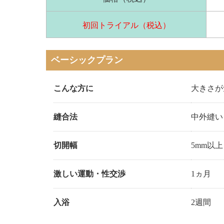
初回トライアル（税込）
ベーシックプラン
こんな方に
大きさが
縫合法
中外縫い
切開幅
5mm以上
激しい運動
・性交渉
1ヵ月
入浴
2週間