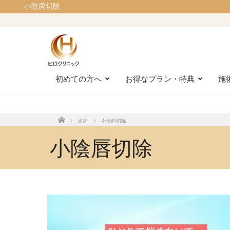
小陰唇切除
初めての方へ
お得なプラン・特典
施
施術
小陰唇切除
ホーム
小陰唇切除