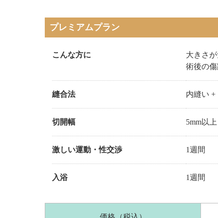
プレミアムプラン
こんな方に
大きさが
術後の傷
縫合法
内縫い 
切開幅
5mm以上
激しい運動
・性交渉
1週間
入浴
1週間
価格（税込）