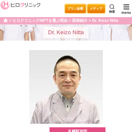
プラン診断
メディア
検索
menu
ヒロクリニックNIPTを選ぶ理由
医師紹介
Dr. Keizo Nitta
home
Dr. Keizo Nitta
札幌駅前院