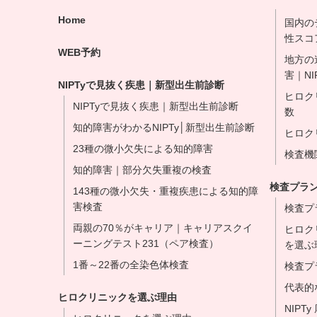
Home
国内の
性スコ
WEB予約
地方の
害｜NI
NIPTyで見抜く疾患｜新型出生前診断
ヒロク
NIPTyで見抜く疾患｜新型出生前診断
数
知的障害がわかるNIPTy│新型出生前診断
ヒロク
23種の微小欠失による知的障害
検査機
知的障害｜部分欠失重複の検査
検査プラ
143種の微小欠失・重複疾患による知的障
害検査
検査プ
両親の70％がキャリア｜キャリアスクイ
ヒロク
ーニングテスト231（ペア検査）
を選ぶ
1番～22番の全染色体検査
検査プ
代表的
ヒロクリニックを選ぶ理由
NIP