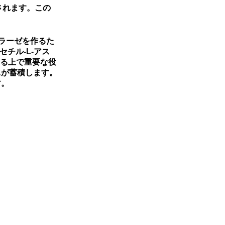
されます。この
シラーゼを作るた
チル-L-アス
する上で重要な役
Aが蓄積します。
す。