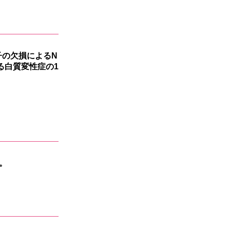
伝子の欠損によるN
する白質変性症の1
。
。