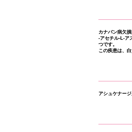
カナバン病欠損症
-アセチル-L-
つです。
この疾患は、白
アシュケナージ