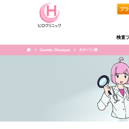
プラ
検査
カナバン病
h
Genetic Diseases
o
m
e