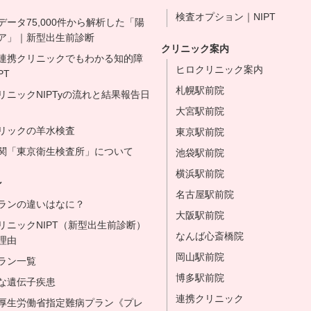
検査オプション｜NIPT
データ75,000件から解析した「陽
ア」｜新型出生前診断
クリニック案内
連携クリニックでもわかる知的障
ヒロクリニック案内
PT
札幌駅前院
リニックNIPTyの流れと結果報告日
大宮駅前院
リックの羊水検査
東京駅前院
関「東京衛生検査所」について
池袋駅前院
横浜駅前院
ン
名古屋駅前院
ランの違いはなに？
大阪駅前院
リニックNIPT（新型出生前診断）
なんば心斎橋院
理由
岡山駅前院
ラン一覧
博多駅前院
な遺伝子疾患
連携クリニック
Ty 厚生労働省指定難病プラン《プレ