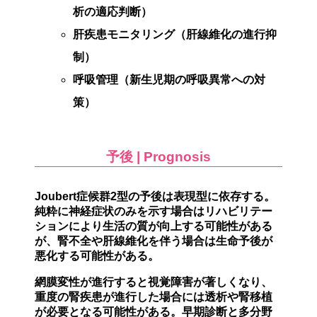
析の適応判断）
肝疾患モニタリング（肝線維化の進行抑
制）
呼吸管理（新生児期の呼吸異常への対
策）
予後 | Prognosis
Joubert症候群2型の
予後は表現型に依存
する。
純粋に神経症状のみを示す場合はリハビリテー
ションにより生活の質が向上する可能性がある
が、
腎不全や肝線維化を伴う場合は生命予後が
悪化する可能性がある
。
網膜変性が進行すると視覚障害が著しくなり、
重度の腎疾患が進行した場合には透析や腎移植
が必要となる可能性がある。早期診断と多分野