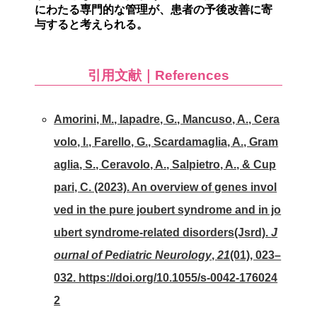
にわたる専門的な管理が、患者の予後改善に寄
与すると考えられる。
引用文献｜References
Amorini, M., Iapadre, G., Mancuso, A., Cera
volo, I., Farello, G., Scardamaglia, A., Gram
aglia, S., Ceravolo, A., Salpietro, A., & Cup
pari, C. (2023). An overview of genes invol
ved in the pure joubert syndrome and in jo
ubert syndrome-related disorders(Jsrd).
J
ournal of Pediatric Neurology
,
21
(01), 023–
032. https://doi.org/10.1055/s-0042-176024
2