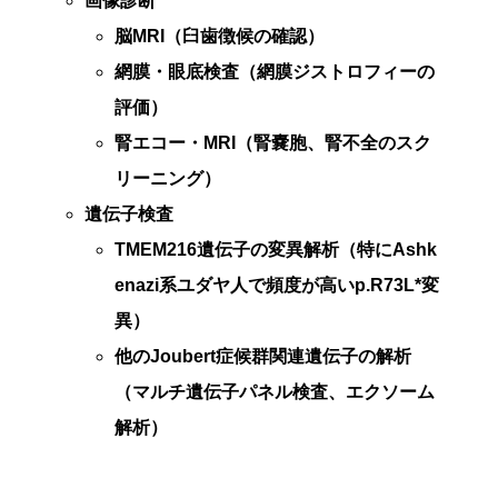
画像診断
脳MRI
（臼歯徴候の確認）
網膜・眼底検査
（網膜ジストロフィーの
評価）
腎エコー・MRI
（腎嚢胞、腎不全のスク
リーニング）
遺伝子検査
TMEM216遺伝子の変異解析
（特にAshk
enazi系ユダヤ人で頻度が高いp.R73L*変
異）
他のJoubert症候群関連遺伝子の解析
（マルチ遺伝子パネル検査、エクソーム
解析）