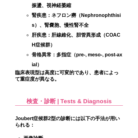
振盪、視神経萎縮
腎疾患
：ネフロン癆（Nephronophthisi
s）、腎嚢胞、慢性腎不全
肝疾患
：肝線維化、胆管異形成（COAC
H症候群）
骨格異常
：多指症（pre-, meso-, post-ax
ial）
臨床表現型は
高度に可変的
であり、患者によっ
て重症度が異なる。
検査・診断 | Tests & Diagnosis
Joubert症候群2型の診断には以下の手法が用い
られる：