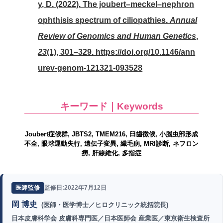
y, D. (2022). The joubert–meckel–nephron
ophthisis spectrum of ciliopathies.
Annual
Review of Genomics and Human Genetics
,
23
(1), 301–329. https://doi.org/10.1146/ann
urev-genom-121321-093528
キーワード｜Keywords
Joubert症候群, JBTS2, TMEM216, 臼歯徴候, 小脳虫部形成
不全, 眼球運動失行, 遺伝子変異, 繊毛病, MRI診断, ネフロン
癆, 肝線維化, 多指症
監修日:2022年7月12日
医師監修
岡 博史
(医師・医学博士／ヒロクリニック統括院長)
日本皮膚科学会 皮膚科専門医／日本医師会 産業医／東京衛生検査所