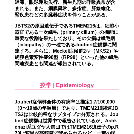
遅滞、眼球運動失行、新生児期の呼吸異常
が含
まれる。また、網膜異常、多指症、肝線維化、
腎疾患などの多臓器症状を伴うことがある。
JBTS2の原因遺伝子である
TMEM216
は、細胞小
器官である一次繊毛（primary cilium）
の機能に
重要な役割を果たしており、その欠損は
繊毛病
（ciliopathy）の一種であるJoubert症候群に関
連する。さらに、Meckel症候群2型（MKS2）
や
網膜色素変性症98型（RP98）といった他の繊毛
関連疾患とも関連が報告されている。
疫学 | Epidemiology
Joubert症候群全体の有病率は推定1.7/100,000
（0〜19歳の年齢層）であり、TMEM216関連JB
TS2は比較的稀なサブタイプに分類される。Jou
bert症候群は世界中で報告されているが、
Ashk
enazi系ユダヤ人集団ではTMEM216遺伝子のp.R
73L*変異が高頻度
で認められるなど、一部の民