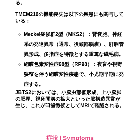
る。
TMEM216の機能喪失は以下の疾患にも関与して
いる：
Meckel症候群2型（MKS2）
：腎嚢胞、神経
系の発達異常（通常、後頭部脳瘤）、肝胆管
異形成、多指症を特徴とする重篤な繊毛病。
網膜色素変性症98型（RP98）
：夜盲や視野
狭窄を伴う網膜変性疾患で、小児期早期に発
症する。
JBTS2においては、
小脳虫部低形成、上小脳脚
の肥厚、視床間溝の拡大
といった脳構造異常が
生じ、これが
臼歯徴候
としてMRIで確認される。
症状 | Symptoms