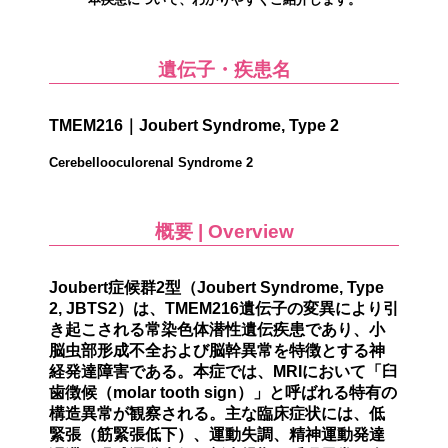
遺伝子・疾患名
TMEM216｜Joubert Syndrome, Type 2
Cerebellooculorenal Syndrome 2
概要 | Overview
Joubert症候群2型（Joubert Syndrome, Type
2, JBTS2）は、
TMEM216遺伝子
の変異により引
き起こされる常染色体潜性遺伝疾患であり、
小
脳虫部形成不全
および脳幹異常を特徴とする神
経発達障害である。本症では、MRIにおいて「
臼
歯徴候（molar tooth sign）
」と呼ばれる特有の
構造異常が観察される。主な臨床症状には、
低
緊張（筋緊張低下）、運動失調、精神運動発達