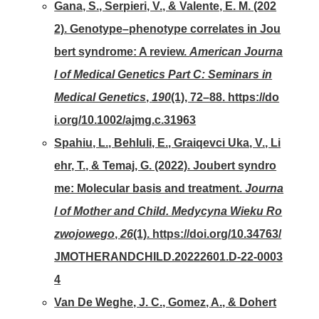
Gana, S., Serpieri, V., & Valente, E. M. (202
2). Genotype–phenotype correlates in Jou
bert syndrome: A review.
American Journa
l of Medical Genetics Part C: Seminars in
Medical Genetics
,
190
(1), 72–88. https://do
i.org/10.1002/ajmg.c.31963
Spahiu, L., Behluli, E., Graiqevci Uka, V., Li
ehr, T., & Temaj, G. (2022). Joubert syndro
me: Molecular basis and treatment.
Journa
l of Mother and Child. Medycyna Wieku Ro
zwojowego
,
26
(1). https://doi.org/10.34763/
JMOTHERANDCHILD.20222601.D-22-0003
4
Van De Weghe, J. C., Gomez, A., & Dohert