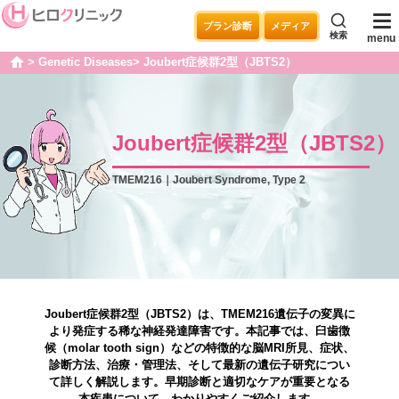
プラン診断
メディア
検索
menu
Genetic Diseases
Joubert症候群2型（JBTS2）
home
Joubert症候群2型（JBTS2）
TMEM216｜Joubert Syndrome, Type 2
Joubert症候群2型（JBTS2）は、TMEM216遺伝子の変異に
より発症する稀な神経発達障害です。本記事では、臼歯徴
候（molar tooth sign）などの特徴的な脳MRI所見、症状、
診断方法、治療・管理法、そして最新の遺伝子研究につい
て詳しく解説します。早期診断と適切なケアが重要となる
本疾患について、わかりやすくご紹介します。