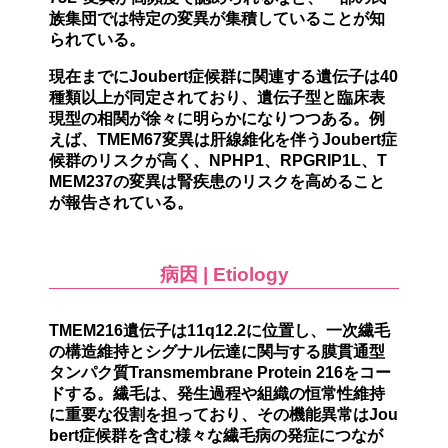
族集団では特定の変異が集積していることが知
られている。
現在までにJoubert症候群に関連する遺伝子は
40
種類以上
が同定されており、遺伝子型と臨床表
現型の相関が徐々に明らかになりつつある。例
えば、
TMEM67変異は肝線維化を伴うJoubert症
候群のリスクが高く、NPHP1、RPGRIP1L、T
MEM237の変異は腎疾患のリスクを高める
こと
が報告されている。
病因 | Etiology
TMEM216遺伝子
は
11q12.2
に位置し、一次繊毛
の構造維持とシグナル伝達に関与する膜貫通型
タンパク質
Transmembrane Protein 216
をコー
ドする。繊毛は、発生過程や組織の恒常性維持
に重要な役割を担っており、その機能異常はJou
bert症候群を含む様々な繊毛病の発症につなが