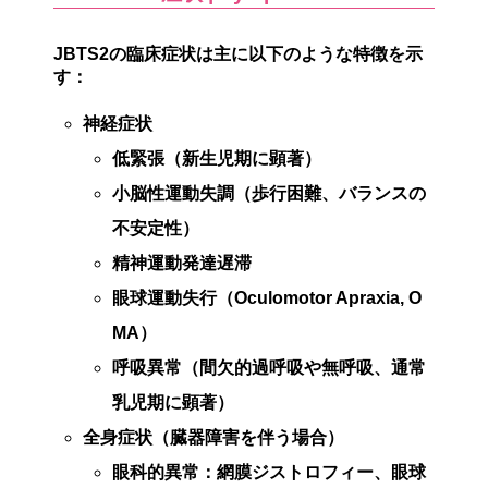
JBTS2の臨床症状は主に以下のような特徴を示
す：
神経症状
低緊張（新生児期に顕著）
小脳性運動失調（歩行困難、バランスの
不安定性）
精神運動発達遅滞
眼球運動失行（Oculomotor Apraxia, O
MA）
呼吸異常（間欠的過呼吸や無呼吸、通常
乳児期に顕著）
全身症状（臓器障害を伴う場合）
眼科的異常
：網膜ジストロフィー、眼球