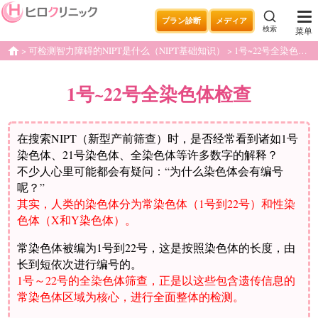
プラン診断
メディア
検索
菜单
可检测智力障碍的NIPT是什么（NIPT基础知识）
1号~22号全染色体检查
home
1号~22号全染色体检查
在搜索NIPT（新型产前筛查）时，是否经常看到诸如1号
染色体、21号染色体、全染色体等许多数字的解释？
不少人心里可能都会有疑问：“为什么染色体会有编号
呢？”
其实，人类的染色体分为常染色体（1号到22号）和性染
色体（X和Y染色体）。
常染色体被编为1号到22号，这是按照染色体的长度，由
长到短依次进行编号的。
1号～22号的全染色体筛查，正是以这些包含遗传信息的
常染色体区域为核心，进行全面整体的检测。