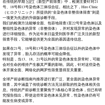
在传统的早期
NIPT
（新型产前筛查）中，检测主要针对21
号、18号和13号染色体三体综合征。相比之下，Hiro Clinic
（ヒロクリニック）所提供的“全染色体非整倍体筛查”则是
一项更为先进的升级版诊断手段。
我们的检测方法能够全面、包容地筛查1至22号常染色体以及
整组性染色体的异常（非整倍体），并对发现异常的染色体
进行详细报告。作为近年来日益受到医学界广泛关注的新型
筛查手段，它能够提供更为全面的基因遗传信息。
如果在21号、18号和13号染色体三体综合征以外的染色体中
发现了异常，胎儿存活的概率可能会降低。
特别是，当13、18、21号以外的常染色体发生异常时，可能
会对生命的维持产生极其严重的影响。因此，针对这些染色
体开展全面、网络化的网罗性筛查显得至关重要。
全球产前诊断指南均推荐进行更广泛、更全面的染色体异常
筛查，其中涵盖了传统诊断方法无法获取的性染色体相关信
息。传统的产前诊断主要聚焦于3条核心常染色体，但已有研
究报告指出，即使这些常染色体未见异常，性染色体仍有可
能发生病变或异常。