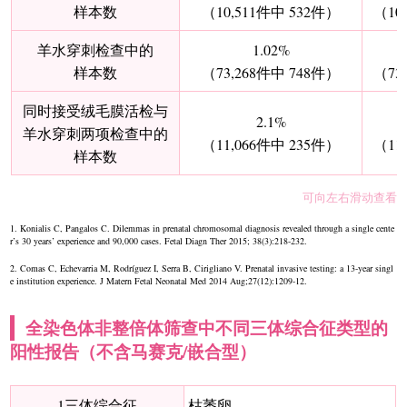
样本数
（10,511件中 532件）
（10
羊水穿刺检查中的
1.02%
样本数
（73,268件中 748件）
（73
同时接受绒毛膜活检与
2.1%
羊水穿刺两项检查中的
（11,066件中 235件）
（11
样本数
可向左右滑动查看
1. Konialis C, Pangalos C. Dilemmas in prenatal chromosomal diagnosis revealed through a single cente
r’s 30 years’ experience and 90,000 cases. Fetal Diagn Ther 2015; 38(3):218-232.
2. Comas C, Echevarria M, Rodríguez I, Serra B, Cirigliano V. Prenatal invasive testing: a 13-year singl
e institution experience. J Matern Fetal Neonatal Med 2014 Aug;27(12):1209-12.
全染色体非整倍体筛查中不同三体综合征类型的
阳性报告（不含马赛克/嵌合型）
1三体综合征
枯萎卵