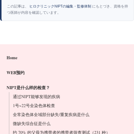
この記事は、
ヒロクリニックNIPTの編集・監修体制
にもとづき、資格を持
つ医師が内容を確認しています。
Home
WEB预约
NIPT是什么样的检查？
通过NIPT能够发现的疾病
1号~22号全染色体检查
全常染色体全域部分缺失/重复疾病是什么
微缺失综合征是什么
约 70% 的父母为携带者的携带者筛查测试（231 种）