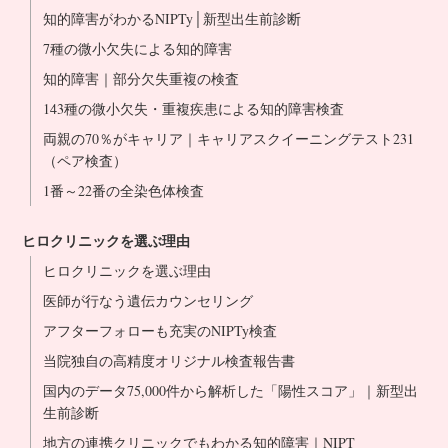
知的障害がわかるNIPTy│新型出生前診断
7種の微小欠失による知的障害
知的障害｜部分欠失重複の検査
143種の微小欠失・重複疾患による知的障害検査
両親の70％がキャリア｜キャリアスクイーニングテスト231
（ペア検査）
1番～22番の全染色体検査
ヒロクリニックを選ぶ理由
ヒロクリニックを選ぶ理由
医師が行なう遺伝カウンセリング
アフターフォローも充実のNIPTy検査
当院独自の高精度オリジナル検査報告書
国内のデータ75,000件から解析した「陽性スコア」｜新型出
生前診断
地方の連携クリニックでもわかる知的障害｜NIPT