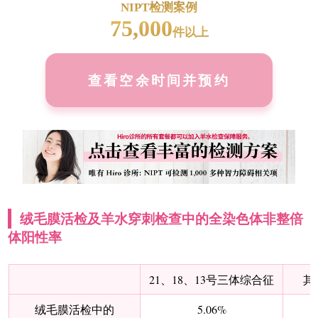
NIPT检测案例
75,000
件以上
查看空余时间并预约
绒毛膜活检及羊水穿刺检查中的全染色体非整倍
体阳性率
21、18、13号三体综合征
其
绒毛膜活检中的
5.06%