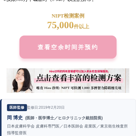
NIPT检测案例
75,000
件以上
查看空余时间并预约
監修日:2019年2月20日
医師監修
岡 博史
(医師・医学博士／ヒロクリニック統括院長)
日本皮膚科学会 皮膚科専門医／日本医師会 産業医／東京衛生検査所
指導監督医