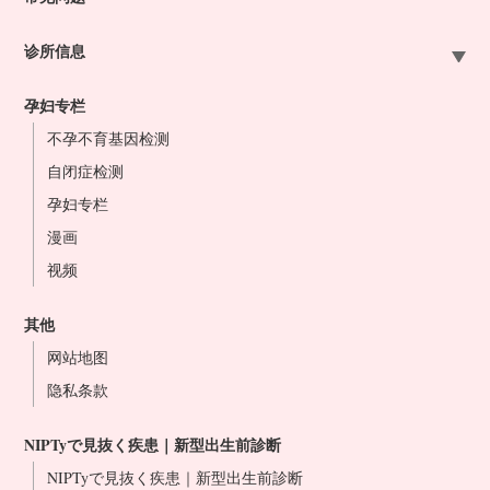
诊所信息
札幌站前院
孕妇专栏
大宫站前院
不孕不育基因检测
东京站前院
自闭症检测
横滨站前院
孕妇专栏
名古屋站前院
漫画
大阪站前院
视频
难波心斋桥院
冈山站前院
其他
博多站前院
网站地图
医生介绍
隐私条款
NIPT合作诊所
NIPTyで見抜く疾患｜新型出生前診断
NIPTyで見抜く疾患｜新型出生前診断