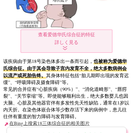
查看爱德华氏综合征的特征
也被称为爱德华
该疾病由于第18号染色体多出一条而引起，
氏综合征。由于其会导致子宫内发育不全，绝大多数病例会
以流产或死胎告终。
其身体特征包括“胎儿期即出现的发育迟
缓”、“呼吸障碍及摄食障碍”等。
常见的合并症有“心脏疾病（90%）”、“消化道畸形”、“唇腭
裂”、“关节挛缩”等。即使能够顺利出生，绝大多数婴儿也因
大脑、心脏及其他器官伴有多发性先天性缺陷，通常在1岁以
内夭折。在染色体嵌合体等少数存活下来的病例中，患儿往
往伴有重度的智力障碍与发育障碍。
在Bing上搜索18三体综合征的相关图片