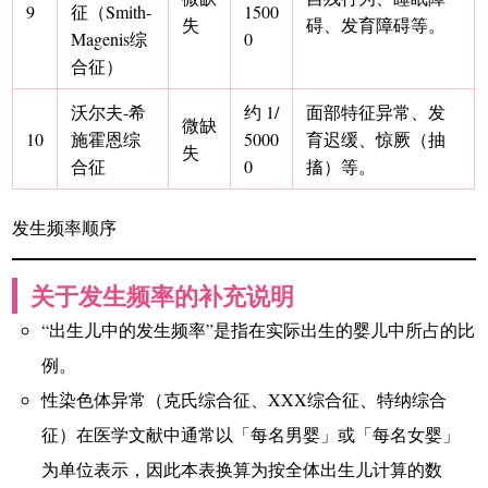
9
征（Smith-
1500
失
碍、发育障碍等。
Magenis综
0
合征）
沃尔夫-希
约 1/
面部特征异常、发
微缺
10
施霍恩综
5000
育迟缓、惊厥（抽
失
合征
0
搐）等。
发生频率顺序
关于发生频率的补充说明
“出生儿中的发生频率”是指在实际出生的婴儿中所占的比
例。
性染色体异常（克氏综合征、XXX综合征、特纳综合
征）在医学文献中通常以「每名男婴」或「每名女婴」
为单位表示，因此本表换算为按全体出生儿计算的数