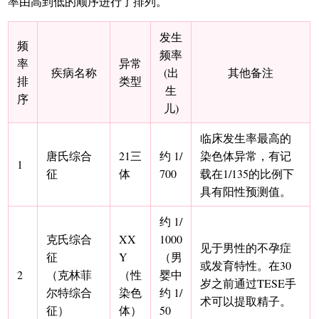
率由高到低的顺序进行了排列。
发生
频
频率
率
异常
疾病名称
(出
其他备注
排
类型
生
序
儿)
临床发生率最高的
唐氏综合
21三
约 1/
染色体异常，有记
1
征
体
700
载在1/135的比例下
具有阳性预测值。
约 1/
克氏综合
XX
1000
见于男性的不孕症
征
Y
（男
或发育特性。在30
2
（克林菲
（性
婴中
岁之前通过TESE手
尔特综合
染色
约 1/
术可以提取精子。
征）
体）
50