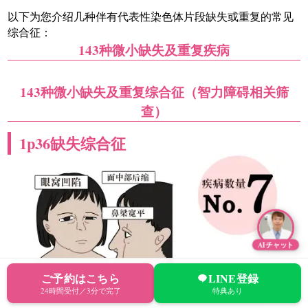
以下为您介绍几种伴有代表性染色体片段缺失或重复的常见
综合征：
143种微小缺失及重复疾病
143种微小缺失及重复综合征（智力障碍相关筛
查）
1p36缺失综合征
AIチャット
ご予約はこちら
LINE登録
24時間受付／3分で完了
特典あり