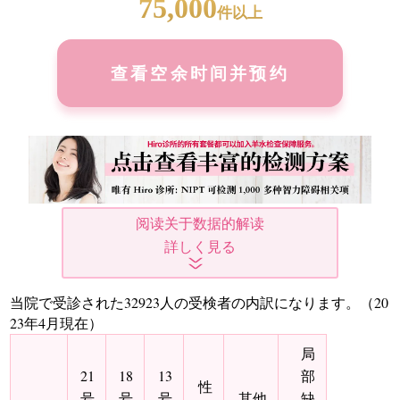
75,000
件以上
查看空余时间并预约
阅读关于数据的解读
当院で受診された32923人の受検者の内訳になります。（20
23年4月現在）
局
21
18
13
部
性
号
号
号
其他
缺