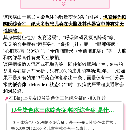
也被称为帕
该疾病由于第13号染色体的数量变为3条而引起，
陶氏综合征。绝大多数患儿会在大脑及其他器官中伴有先天
性缺陷。
其身体特征包括“发育迟缓”、“呼吸障碍及摄食障碍”等。
常见的合并症有“唇腭裂”、“多指（趾）症”、“眼部疾病”、
“心脏疾病（80%）”、“全前脑畸形（全前脑胞症）”等，大脑
和内部器官伴有先天性缺损。
该疾病多数以流产或死胎告终，即使能够顺利出生，80%的
婴儿会在满月前夭折，只有10%的患儿能存活满1年。已知如
果不是所有的第13号染色体都多出一条，而是仅有一部分异
嵌合体（Mosaic）
常的
状态出生时，疾病的严重程度通常会
相对较轻。
在Bing上搜索13号染色体三体综合征的相关图片
13号染色体三体综合症(帕托综合症)是什么?【医生监督】
13 三体综合征又称帕图综合征，是一种先天性染色体异常，
每 5,000 到 12,000 名儿童中就会有一名患儿。...