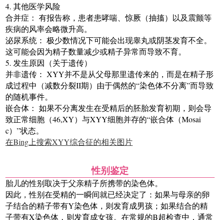
4. 其他医学风险
合并症： 有报告称，患者患哮喘、惊厥（抽搐）以及震颤等
疾病的风率会略微升高。
泌尿系统： 极少数情况下可能会出现睾丸或阴茎发育不全。
这可能会因为精子数量减少或精子异常而导致不育。
5. 发生原因（关于遗传）
并非遗传： XYY并不是从父母那里遗传来的，而是在精子形
成过程中（减数分裂II期）由于偶然的“染色体不分离”而导致
的随机事件。
嵌合体： 如果不分离发生在受精后的胚胎发育初期，则会导
致正常细胞（46,XY）与XYY细胞并存的“嵌合体（Mosai
c）”状态。
在Bing上搜索XYY综合征的相关图片
性别鉴定
胎儿的性别取决于父亲精子所携带的染色体。
因此，性别在受精的一瞬间就已经决定了：如果与母亲的卵
子结合的精子带有Y染色体，则发育成男孩；如果结合的精
子带有X染色体，则发育成女孩。在常规的B超检查中，通常