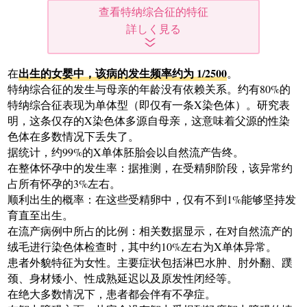
查看特纳综合征的特征
出生的女婴中，该病的发生频率约为 1/2500
在
。
特纳综合征的发生与母亲的年龄没有依赖关系。约有80%的
特纳综合征表现为单体型（即仅有一条X染色体）。研究表
明，这条仅存的X染色体多源自母亲，这意味着父源的性染
色体在多数情况下丢失了。
据统计，约99%的X单体胚胎会以自然流产告终。
在整体怀孕中的发生率：据推测，在受精卵阶段，该异常约
占所有怀孕的3%左右。
顺利出生的概率：在这些受精卵中，仅有不到1%能够坚持发
育直至出生。
在流产病例中所占的比例：相关数据显示，在对自然流产的
绒毛进行染色体检查时，其中约10%左右为X单体异常。
患者外貌特征为女性。主要症状包括淋巴水肿、肘外翻、蹼
颈、身材矮小、性成熟延迟以及原发性闭经等。
在绝大多数情况下，患者都会伴有不孕症。