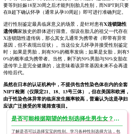
要等到妊娠18至20周之后才能判别胎儿性别，而NIPT则只要
在B超下确认怀孕（通常从孕10周起）即可进行准确判定。
X连锁隐性
进行性别鉴定最具临床意义的场景，是针对患有
遗传病
家族史的群体进行筛查。假设在胎儿的祖父一代存在
X连锁隐性遗传病，那么其女儿通常为携带者（即带有异常
基因，但不表现出症状）。当这位女儿怀孕并接受性别鉴定
时：如果是男胎，则有50%的概率发病；如果是女胎，则有5
0%的概率成为携带者。当然，剩下的50%男胎与50%女胎在
遗传学上是完全健康的，这意味着该异常基因未来不会再遗
传给后代。
虽然在日本的认证机构中，不提供包含性染色体在内的全套
NIPT检测（仅限定21、18、13号三体），但在美国和欧洲，
由于性染色体异常的临床发生频率较高，普遍认为这是孕妇
应该广泛接受的常规筛查项目。
是否可能根据期望的性别选择生男生女？【医生监修】
了解是否可以选择宝宝的性别。学习各种性别选择方法，包