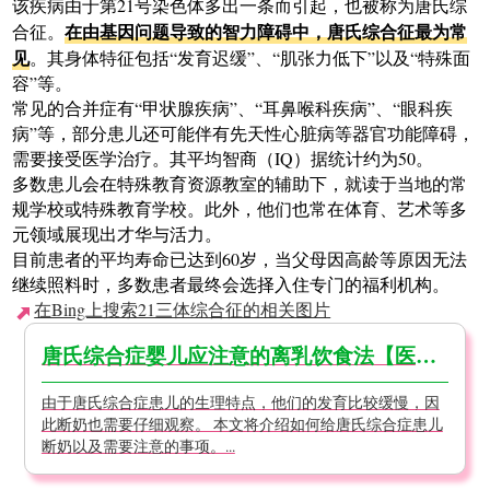
该疾病由于第21号染色体多出一条而引起，也被称为唐氏综
在由基因问题导致的智力障碍中，唐氏综合征最为常
合征。
见
。其身体特征包括“发育迟缓”、“肌张力低下”以及“特殊面
容”等。
常见的合并症有“甲状腺疾病”、“耳鼻喉科疾病”、“眼科疾
病”等，部分患儿还可能伴有先天性心脏病等器官功能障碍，
需要接受医学治疗。其平均智商（IQ）据统计约为50。
多数患儿会在特殊教育资源教室的辅助下，就读于当地的常
规学校或特殊教育学校。此外，他们也常在体育、艺术等多
元领域展现出才华与活力。
目前患者的平均寿命已达到60岁，当父母因高龄等原因无法
继续照料时，多数患者最终会选择入住专门的福利机构。
在Bing上搜索21三体综合征的相关图片
唐氏综合症婴儿应注意的离乳饮食法【医生监修】
由于唐氏综合症患儿的生理特点，他们的发育比较缓慢，因
此断奶也需要仔细观察。 本文将介绍如何给唐氏综合症患儿
断奶以及需要注意的事项。...