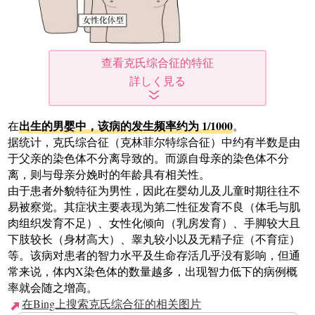
查看克氏综合征的特征
出生的男婴中，该病的发生频率约为 1/1000
在
。
据统计，克氏综合征（克林菲尔特综合征）中约有半数是由
于父亲的染色体不分离导致的。而源自母亲的染色体不分
离，则与母亲分娩时的年龄具有相关性。
由于患者外貌特征为男性，因此在婴幼儿及儿童时期往往不
易被察觉。其症状主要表现为第二性征发育不良（体毛与肌
肉组织发育不足）、女性化倾向（乳房发育）、手脚较大且
下肢较长（身材高大）、睾丸较小以及无精子症（不育症）
等。该病对患者的智力水平及生命存活几乎没有影响，但通
常来说，体内X染色体的数量越多，出现智力低下的病例概
率就会随之增高。
在Bing上搜索克氏综合征的相关图片