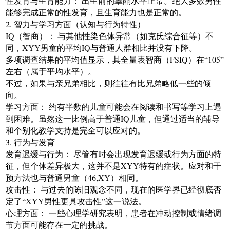
性发育与生育能力： 出生前的睾酮水平正常。绝大多数男性
能够完成正常的性发育，且生育能力也是正常的。
2. 智力与学习方面（认知与行为特性）
IQ（智商）： 与其他性染色体异常（如克氏综合征等）不
同，XYY男童的平均IQ与普通人群相比并没有下降。
多项调查结果的平均值显示，其全量表智商（FSIQ）在“105”
左右（属于平均水平）。
不过，如果与亲兄弟相比，则往往有比兄弟略低一些的倾
向。
学习方面： 约有半数的儿童可能会在阅读和书写等学习上遇
到困难。虽然这一比例高于普通IQ儿童，但通过适当的辅导
和个别化教学支持是完全可以应对的。
3. 行为与发育
发育迟缓与行为： 尽管有时会出现发育迟缓或行为方面的特
征，但个体差异极大，这并不是XYY特有的症状。应对和干
预方法也与普通男童（46,XY）相同。
攻击性： 与过去的陈旧观念不同，现在的医学界已经彻底否
定了“XYY男性更具攻击性”这一说法。
心理方面： 一些心理学研究表明，患者在冲动控制或情绪调
节方面可能存在一定的挑战。