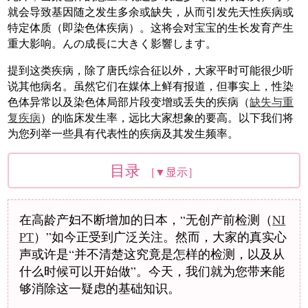
就会导致基因随之发生多余或缺失，从而引发先天性疾病或
特定体质（即染色体疾病）。这将会对宝宝的生长发育产生
重大影响。んの成長に大きく影響します。
提到这类疾病，除了唐氏综合征以外，大家平时可能很少听
说其他病名。虽然它们在媒体上鲜有报道，但事实上，性染
色体异常以及染色体局部片段变增或丢失的疾病（
缺失与重
复疾病
）的临床发生率，远比大家想象的要高。以下我们将
为您列举一些具有代表性的疾病及其发生频率。
目录
[▼显示］
在高龄产妇不断增加的日本，“无创产前检测（
NI
PT
）”如今正受到广泛关注。然而，大家的真实心
声或许是“并不清楚这究竟是怎样的检测，以及从
什么时候可以开始做”。今天，我们就为您带来能
够消除这一疑虑的基础知识。