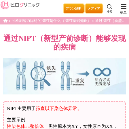
プラン診断
メディア
検索
菜单
可检测智力障碍的NIPT是什么（NIPT基础知识）
通过NIPT（新型产前诊断）能够发现的疾病
home
通过NIPT（新型产前诊断）能够发现
的疾病
NIPT主要用于
筛查以下染色体异常。
主要示例
性染色体非整倍体：
男性原本为XY，女性原本为XX，