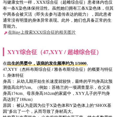
与健康女性一样，XXX综合征（超雌综合征）患者体内也仅
有一条X染色体保持活性。虽然她们拥有三条X染色体，但其
中两条会被灭活（即失去参与遗传表达的能力），因此患者
通常没有明显的身体异常表现。此外，她们也具备正常的生
育能力。
在Bing上搜索XXX综合征的相关图片
XYY综合征（47,XYY / 超雄综合征）
出生的男婴中，该病的发生频率约为 1/1000
在
。
47,XYY（杰科布斯综合征 / 雅各布斯综合征）的概要与特征
1. 身体特征
身高： 从幼儿期开始生长速度就较快，最终的平均身高比预
测值高出约7cm。（例如：苏格兰的一项调查显示，在父亲
身高174cm、母亲身高162cm的家庭中，XYY儿子的平均身
高达到了188cm）
原因： 被认为是因为位于X染色体和Y染色体上的“SHOX基
因”多出了一个，从而导致了身材高大。