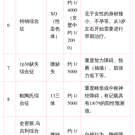
约 1/
4000
XO
见于女性的身材矮
（女
特纳综合
（性
小、不孕等。从3岁
6
婴中
征
染色
左右开始需要进行
约 1/
体）
早期治疗。
200
0）
重度智力障碍、惊
1p36缺失
微缺
约 1/
7
厥（抽搐）、肌张
综合征
失
5000
力低下等。
重度畸形或中枢神
帕陶氏综
13三
约 1/
经障碍，有记载具
8
合征
体
5000
有1/679的阳性预测
值。
史密斯-马
吉利综合
约 1/
微缺
自残行为、睡眠障