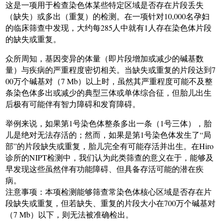
这是一项用于检查染色体某些特定区域是否存在片段丢失
（缺失）或多出（重复）的检测。在一项针对10,000名孕妇
的临床筛查中发现，大约每285人中就有1人存在染色体片段
的缺失或重复。
众所周知，基因变异的体量（即片段增加或减少的碱基数
量）与疾病的严重程度密切相关。当缺失或重复的片段达到7
00万个碱基对（7 Mb）以上时，虽然其严重程度可能不及整
条染色体多出或减少的典型三体或单体综合征，但胎儿出生
后极有可能伴有智力障碍和发育障碍。
举例来说，如果第1号染色体整条多出一条（1号三体），胎
儿是绝对无法存活的；然而，如果是第1号染色体发生了“局
部”的片段缺失或重复，胎儿完全有可能存活并出生。在Hiro
诊所的NIPT检测中，我们认为此类筛查的意义在于，能够及
早发现这些虽然伴有功能障碍、但具备存活可能的潜在疾
病。
注意事项：本项检测能够筛查常染色体核心区域是否存在片
段缺失或重复，但若缺失、重复的片段大小在700万个碱基对
（7 Mb）以下，则无法被准确检出。