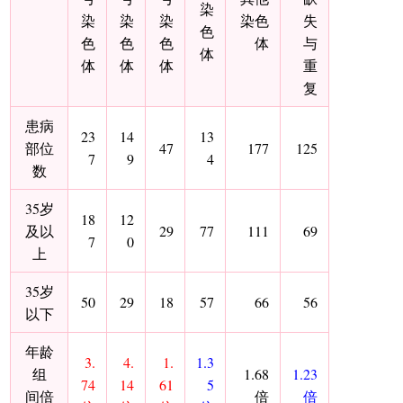
染
染
染
染
染色
失
色
色
色
色
体
与
体
体
体
体
重
复
患病
23
14
13
部位
47
177
125
7
9
4
数
35岁
18
12
及以
29
77
111
69
7
0
上
35岁
50
29
18
57
66
56
以下
年龄
3.
4.
1.
1.3
组
1.68
1.23
74
14
61
5
间倍
倍
倍