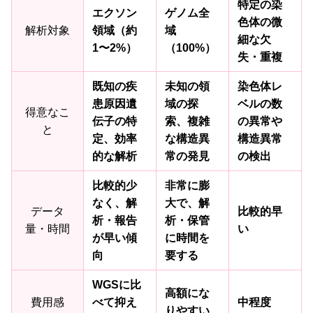
特定の染
エクソン
ゲノム全
色体の微
解析対象
領域（約
域
細な欠
1〜2%）
（100%）
失・重複
既知の疾
未知の領
染色体レ
患原因遺
域の探
ベルの数
得意なこ
伝子の特
索、複雑
の異常や
と
定、効率
な構造異
構造異常
的な解析
常の発見
の検出
比較的少
非常に膨
なく、解
大で、解
データ
比較的早
析・報告
析・保管
量・時間
い
が早い傾
に時間を
向
要する
WGSに比
高額にな
費用感
べて抑え
中程度
りやすい