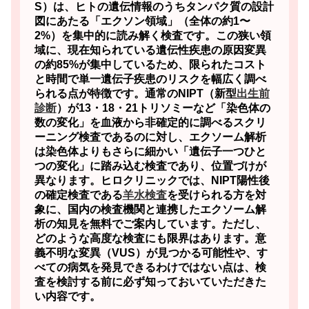
S）は、ヒトの遺伝情報のうちタンパク質の設計
図にあたる「エクソン領域」（全体の約1〜
2%）を集中的に読み解く検査です。
この狭い領
域に、現在知られている遺伝性疾患の原因変異
の約85%が集中しているため、限られたコスト
と時間で単一遺伝子疾患のリスクを幅広く調べ
られる点が特徴です。通常のNIPT（新型
出生前
診断
）が13・18・21トリソミーなど「染色体の
数の変化」を血液から非確定的に調べるスクリ
ーニング検査であるのに対し、エクソーム解析
は染色体よりもさらに細かい「遺伝子一つひと
つの変化」に踏み込む検査であり、位置づけが
異なります。ヒロクリニックでは、NIPT陽性後
の確定検査である
羊水検査
を受けられる方を対
象に、国内の検査機関と連携したエクソーム解
析の知見を無料でご案内しています。ただし、
どのような高度な検査にも限界はあります。意
義不明な変異（VUS）が見つかる可能性や、す
べての病気を発見できるわけではない点は、検
査を検討する前に必ず知っておいていただきた
い内容です。