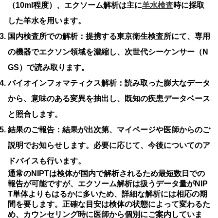
（10ml程度）、エクソーム解析は主に
羊水検査
時に採取
した羊水を用います。
国内検査所での解析：
提携する東京衛生検査所にて、専用
の機器でエクソン領域を濃縮し、次世代シーケンサー（N
GS）で読み取ります。
バイオインフォマティクス解析：
読み取った膨大なデータ
から、意味のある変異を抽出し、既知の疾患データベース
と照合します。
結果のご報告：
結果が出次第、マイページや医師からのご
説明でお知らせします。必要に応じて、今後についてのア
ドバイスも行います。
通常のNIPTは検体が国内で解析されるため最短数日での
報告が可能ですが、
エクソーム解析は扱うデータ量がNIP
T単体よりもはるかに多いため、詳細な解析には相応の期
間を要します。
正確な目安は検体の状態によって変わるた
め、カウンセリング時に医師から個別にご案内していま