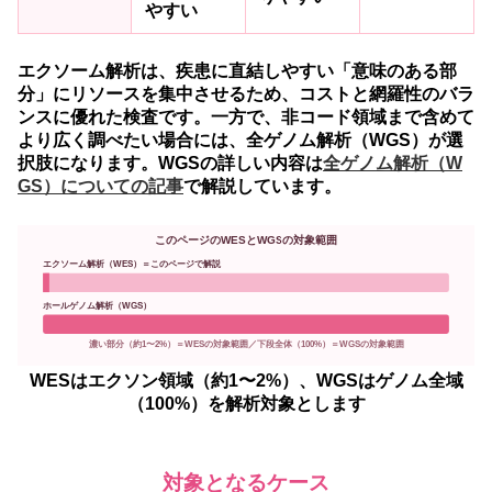
やすい
エクソーム解析は、疾患に直結しやすい「意味のある部
分」にリソースを集中させるため、コストと網羅性のバラ
ンスに優れた検査です。一方で、非コード領域まで含めて
より広く調べたい場合には、全ゲノム解析（WGS）が選
択肢になります。WGSの詳しい内容は
全ゲノム解析（W
GS）についての記事
で解説しています。
このページのWESとWGSの対象範囲
エクソーム解析（WES）＝このページで解説
ホールゲノム解析（WGS）
濃い部分（約1〜2%）＝WESの対象範囲／下段全体（100%）＝WGSの対象範囲
WESはエクソン領域（約1〜2%）、WGSはゲノム全域
（100%）を解析対象とします
対象となるケース