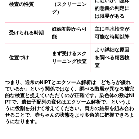
に近いが、臨床
検査の性質
（スクリーニン
的意義の判定に
グ）
は限界がある
妊娠初期から可
主に
羊水検査
が
受けられる時期
能
可能な時期以降
より詳細な原因
まず受けるスク
位置づけ
を調べる精密検
リーニング検査
査
つまり、通常のNIPTとエクソーム解析は「どちらが優れ
ているか」という関係ではなく、調べる階層が異なる補完
的な検査と捉えていただくのが正確です。染色体の数はNI
PTで、遺伝子配列の変化はエクソーム解析で、というよ
うに役割を分けて考えてください。両方の結果を組み合わ
せることで、赤ちゃんの状態をより多角的に把握できるよ
うになります。