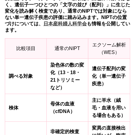
く、遺伝子一つひとつの「文字の並び（配列）」に生じた
変化を読み解く検査であり、通常のNIPTでは対象になら
ない単一遺伝子疾患の評価に踏み込みます。NIPTの位置
づけについては、
日本産科婦人科学会
も情報を公開してい
ます。
エクソーム解析
比較項目
通常のNIPT
（WES）
染色体の数の変
遺伝子配列の変
化（13・18・
調べる対象
化（単一遺伝子
21トリソミー
疾患）
など）
主に羊水（絨
母体の血液
検体
毛・血液を用い
（cfDNA）
る場合もある）
変異の直接検出
非確定的検査