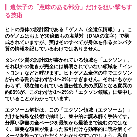
遺伝子の「意味のある部分」だけを狙い撃ちす
る技術
ヒトの身体の設計図である「ゲノム（全遺伝情報）」。こ
のゲノムはおよそ30億個もの塩基対（DNAの文字）で構
成されていますが、実はそのすべてが身体を作るタンパク
質の情報を記しているわけではありません。
タンパク質の設計図が書かれている領域を「エクソン」、
それ以外の働きが完全には解明されていない領域を「イン
トロン」などと呼びます。
ヒトゲノム全体の中でエクソン
が占める割合はわずか1〜2%にすぎません。
それにもかか
わらず、
現在知られている遺伝性疾患の原因となる変異の
約85%が、このわずか1〜2%の「エクソン領域」に集中し
ている
ことがわかっています。
エクソーム解析は、この「エクソン領域（エクソーム）」
だけを特殊な技術で抽出し、集中的に読み解く手法です。
分厚い辞書の全ページを最初から最後まで読むのではな
く、重要な項目が集まった索引だけを効率的に読み解くイ
メージを持っていただくとわかりやすいでしょう。私自