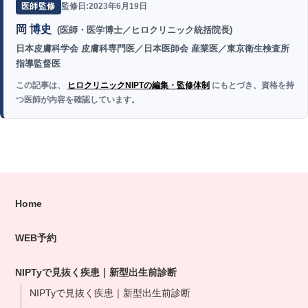
監修日:2023年6月19日
医師監修
岡 博史
(医師・医学博士／ヒロクリニック統括院長)
日本皮膚科学会 皮膚科専門医／日本医師会 産業医／東京衛生検査所
指導監督医
この記事は、
ヒロクリニックNIPTの編集・監修体制
にもとづき、資格を持
つ医師が内容を確認しています。
Home
WEB予約
NIPTyで見抜く疾患｜新型出生前診断
NIPTyで見抜く疾患｜新型出生前診断