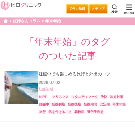
プラン診断
メディア
検索
menu
妊婦さんコラム
年末年始
home
「年末年始」のタグ
のついた記事
妊娠中でも楽しめる旅行と外出のコツ
2026.07.02
妊娠初期
NIPT
クリスマス
マタニティマーク
予防
冷え対策
妊娠中
妊娠初期
妊娠後期
妊娠期間
安定期
年末年始
旅行
気を付けること
花粉症
遺伝子疾患