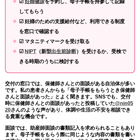
☑
妊婦健診
を予約し、母子手帳を持参して記録
してもらう
☑ 妊婦のための支援給付など、利用できる制度
を窓口で確認する
☑ マタニティマークを受け取る
☑
NIPT
（新型
出生前診断
）を受けるか、受検で
きる時期のうちに検討する
交付の窓口では、保健師さんとの面談がある自治体が多い
です。私の患者さんからも「母子手帳をもらうとき保健師
さんと面談があった」とよく聞きます。SNSでも、交付
時に保健師さんとの面談があったと投稿していた
@nin05
20
さんのような声があり、体調や生活の不安を相談でき
る貴重な機会です。
面談では、助産師面談の書類記入を求められることもあり
ます。母子手帳をもらう際に同じような内容の書類を書い