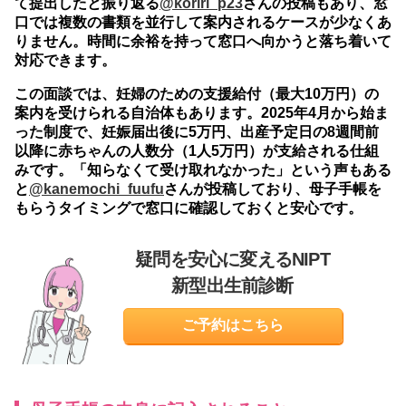
て提出したと振り返る
@koriri_p23
さんの投稿もあり、窓
口では複数の書類を並行して案内されるケースが少なくあ
りません。時間に余裕を持って窓口へ向かうと落ち着いて
対応できます。
この面談では、
妊婦のための支援給付（最大10万円）
の
案内を受けられる自治体もあります。2025年4月から始ま
った制度で、妊娠届出後に5万円、出産予定日の8週間前
以降に赤ちゃんの人数分（1人5万円）が支給される仕組
みです。「知らなくて受け取れなかった」という声もある
と
@kanemochi_fuufu
さんが投稿しており、母子手帳を
もらうタイミングで窓口に確認しておくと安心です。
疑問を安心に変えるNIPT
新型出生前診断
ご予約はこちら