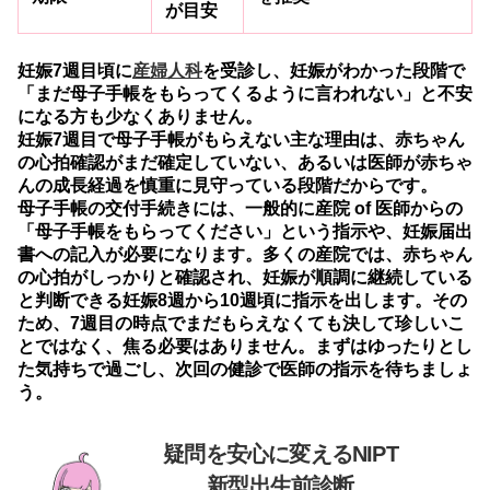
が目安
妊娠7週目頃に
産婦人科
を受診し、妊娠がわかった段階で
「まだ母子手帳をもらってくるように言われない」と不安
になる方も少なくありません。
妊娠7週目で母子手帳がもらえない主な理由は、赤ちゃん
の心拍確認がまだ確定していない、あるいは医師が赤ちゃ
んの成長経過を慎重に見守っている段階だからです。
母子手帳の交付手続きには、一般的に産院 of 医師からの
「母子手帳をもらってください」という指示や、妊娠届出
書への記入が必要になります。多くの産院では、赤ちゃん
の心拍がしっかりと確認され、妊娠が順調に継続している
と判断できる妊娠8週から10週頃に指示を出します。その
ため、7週目の時点でまだもらえなくても決して珍しいこ
とではなく、焦る必要はありません。まずはゆったりとし
た気持ちで過ごし、次回の健診で医師の指示を待ちましょ
う。
疑問を安心に変えるNIPT
新型出生前診断