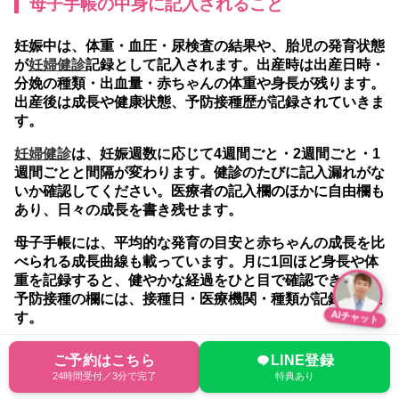
母子手帳の中身に記入されること
妊娠中は、体重・血圧・尿検査の結果や、胎児の発育状態
が
妊婦健診
記録として記入されます。出産時は出産日時・
分娩の種類・出血量・赤ちゃんの体重や身長が残ります。
出産後は成長や健康状態、予防接種歴が記録されていきま
す。
妊婦健診
は、妊娠週数に応じて4週間ごと・2週間ごと・1
週間ごとと間隔が変わります。健診のたびに記入漏れがな
いか確認してください。医療者の記入欄のほかに自由欄も
あり、日々の成長を書き残せます。
母子手帳には、平均的な発育の目安と赤ちゃんの成長を比
べられる成長曲線も載っています。月に1回ほど身長や体
重を記録すると、健やかな経過をひと目で確認できます。
予防接種の欄には、接種日・医療機関・種類が記録されま
す。
AIチャット
母子手帳をもらったらNIPT(新型出生前診断)の
ご予約はこちら
LINE登録
検討を
24時間受付／3分で完了
特典あり