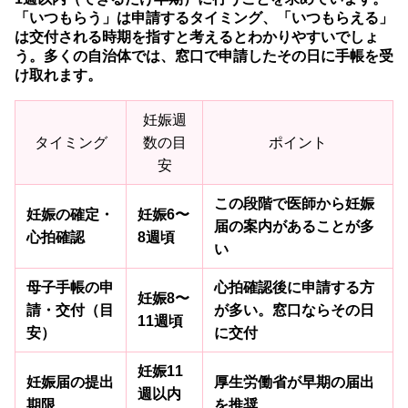
「いつもらう」は申請するタイミング、「いつもらえる」
は交付される時期を指すと考えるとわかりやすいでしょ
う。多くの自治体では、窓口で申請したその日に手帳を受
け取れます。
妊娠週
タイミング
数の目
ポイント
安
この段階で医師から妊娠
妊娠の確定・
妊娠6〜
届の案内があることが多
心拍確認
8週頃
い
母子手帳の申
心拍確認後に申請する方
妊娠8〜
請・交付（目
が多い。窓口ならその日
11週頃
安）
に交付
妊娠11
妊娠届の提出
厚生労働省が早期の届出
週以内
期限
を推奨