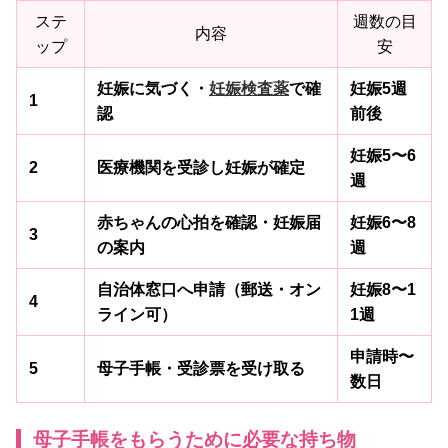
ステ
週数の目
内容
ップ
安
妊娠に気づく・
妊娠検査薬
で確
妊娠5週
1
認
前後
妊娠5〜6
2
医療機関を受診し妊娠が確定
週
赤ちゃんの心拍を確認・妊娠届
妊娠6〜8
3
の案内
週
自治体窓口へ申請（郵送・オン
妊娠8〜1
4
ライン可）
1週
申請時〜
5
母子手帳・受診票を受け取る
数日
母子手帳をもらうために必要な持ち物