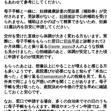
もあわせて参考にしてください。
母子手帳と一緒に、妊婦健康診査の受診票（補助券）が交
付されます。受診票がないと、
妊婦健診
で公的補助を受け
られません。補助はさかのぼって精算できないため、妊娠
11週以内を目安に申請してください。
交付を受けた直後から体調が大きく変わる方もいます。実
際に、母子手帳をもらった翌日に
切迫早産
と診断されて2
か月休職したと振り返る
@pote_puyu
さんのような投稿
も見かけました。心拍確認のあと、体調が安定してきた頃
に申請するのが現実的です。
もらったあとは、想像以上にやることが増えると感じる方
も多いようです。産院選びが必要になると知らず「本当に
焦った」と振り返る
@sengokuri
さんの投稿を見て、私も
外来で同じような戸惑いの声を聞くことがあります。母子
手帳を受け取ったら、産院決めや今後の予定を早めに確認
しておくと安心です。
なお、窓口で申請する場合、多くの自治体でその日のうち
に母子手帳をもらえます。郵送やオンライン申請では、受