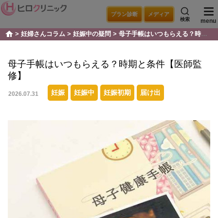
プラン診断
メディア
検索
menu
妊婦さんコラム
妊娠中の疑問
母子手帳はいつもらえる？時期と条件【医師監修】
home
母子手帳はいつもらえる？時期と条件【医師監
修】
妊娠
妊娠中
妊娠初期
届け出
2026.07.31