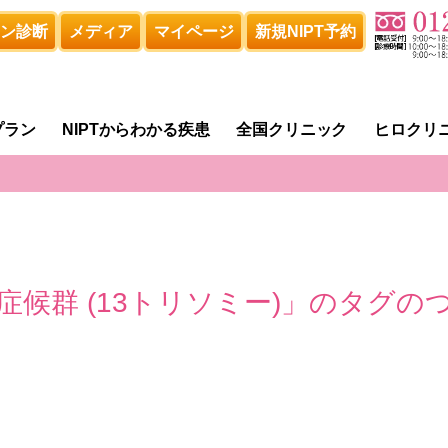
ン診断
メディア
マイページ
新規NIPT予約
プラン
NIPTからわかる疾患
全国クリニック
ヒロクリ
症候群 (13トリソミー)」のタグ
の