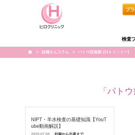
プラ
検査
妊婦さんコラム
パトウ症候群 (13トリソミー)
h
o
m
e
「パトウ
NIPT・羊水検査の基礎知識【YouT
ube動画解説】
2026.07.08
妊娠から出産まで