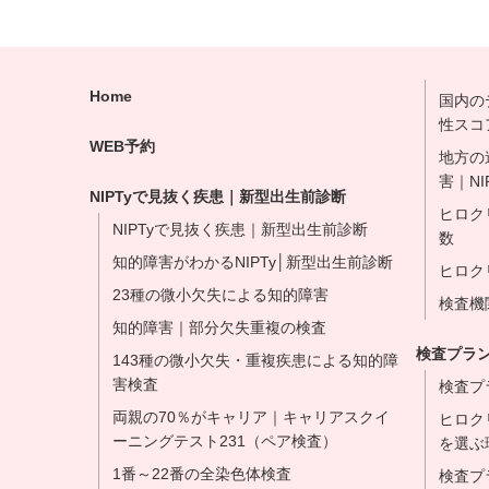
Home
国内の
性スコ
WEB予約
地方の
害｜NI
NIPTyで見抜く疾患｜新型出生前診断
ヒロク
NIPTyで見抜く疾患｜新型出生前診断
数
知的障害がわかるNIPTy│新型出生前診断
ヒロク
23種の微小欠失による知的障害
検査機
知的障害｜部分欠失重複の検査
検査プラ
143種の微小欠失・重複疾患による知的障
害検査
検査プ
両親の70％がキャリア｜キャリアスクイ
ヒロク
ーニングテスト231（ペア検査）
を選ぶ
1番～22番の全染色体検査
検査プ