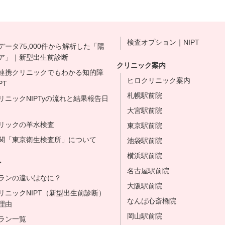
検査オプション｜NIPT
データ75,000件から解析した「陽
ア」｜新型出生前診断
クリニック案内
連携クリニックでもわかる知的障
ヒロクリニック案内
PT
札幌駅前院
リニックNIPTyの流れと結果報告日
大宮駅前院
リックの羊水検査
東京駅前院
関「東京衛生検査所」について
池袋駅前院
横浜駅前院
ン
名古屋駅前院
ランの違いはなに？
大阪駅前院
リニックNIPT（新型出生前診断）
なんば心斎橋院
理由
岡山駅前院
ラン一覧