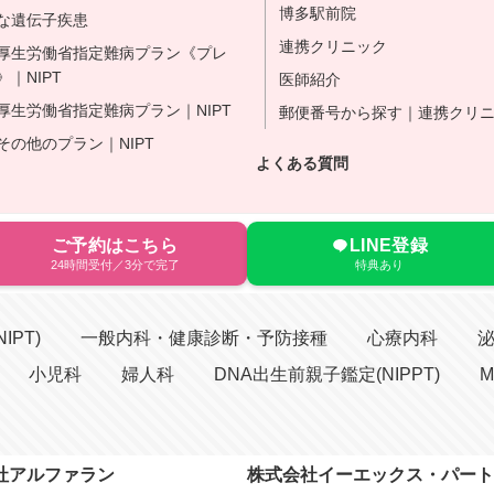
博多駅前院
な遺伝子疾患
連携クリニック
Ty 厚生労働省指定難病プラン《プレ
｜NIPT
医師紹介
y 厚生労働省指定難病プラン｜NIPT
郵便番号から探す｜連携クリ
y その他のプラン｜NIPT
よくある質問
ご予約はこちら
LINE登録
24時間受付／3分で完了
特典あり
IPT)
一般内科・健康診断・予防接種
心療内科
小児科
婦人科
DNA出生前親子鑑定(NIPPT)
M
社アルファラン
株式会社イーエックス・パート