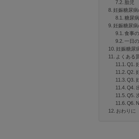
胎児
妊娠糖尿病
糖尿
妊娠糖尿病
食事
一日
妊娠糖尿
よくある
Q1
Q2
Q3
Q4
Q5
Q6
おわりに