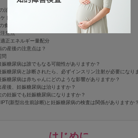
の治療とは？
病ケトアシドーシスとは
の食事・予防
の注意点
の適正エネルギー量配分
病の産後の注意点は？
質問
. 妊娠糖尿病は誰でもなる可能性がありますか？
. 妊娠糖尿病と診断されたら、必ずインスリン注射が必要になり
. 妊娠糖尿病は赤ちゃんにどのような影響がありますか？
. 出産後、妊娠糖尿病は治りますか？
. 次の妊娠でも妊娠糖尿病になりますか？
. NIPT(新型出生前診断)と妊娠糖尿病の検査は関係がありますか
はじめに