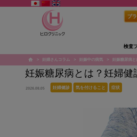
プラ
検査
妊婦さんコラム
妊娠中の病気
妊娠糖尿病と
h
o
m
妊娠糖尿病とは？妊婦健
e
妊婦健診
気を付けること
症状
2026.08.05