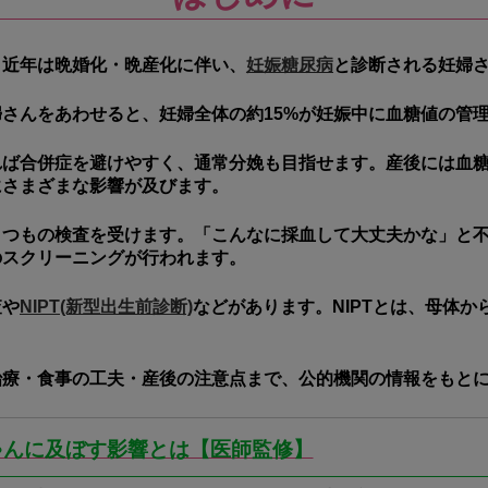
。
近年は晩婚化・晩産化に伴い、
妊娠糖尿病
と診断される妊婦
婦さんをあわせると、
妊婦全体の約15%が妊娠中に血糖値の管
れば合併症を避けやすく、通常分娩も目指せます。産後には血
にさまざまな影響が及びます。
くつもの検査を受けます。「こんなに採血して大丈夫かな」と
のスクリーニングが行われます。
査や
NIPT(新型出生前診断)
などがあります。NIPTとは、母体か
治療・食事の工夫・産後の注意点まで、公的機関の情報をもと
ゃんに及ぼす影響とは【医師監修】