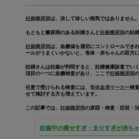
妊娠糖尿病
は、決して珍しい病気ではありません
もともと糖尿病のある妊婦さんと
妊娠糖尿病
の妊
妊娠糖尿病
は、血糖値を適切にコントロールでき
ールがうまくいかないと、母体・赤ちゃんの双方
妊婦さんは妊娠が判明すると、妊婦健康診査でい
項目の一つに血糖検査があり、ここで
妊娠糖尿病
任意で受けられる検査には、
母体血清マーカー
検
せて検討する方も増えています。
この記事では、
妊娠糖尿病
の原因・検査・症状・
妊娠中の痩せすぎ・太りすぎが赤ち