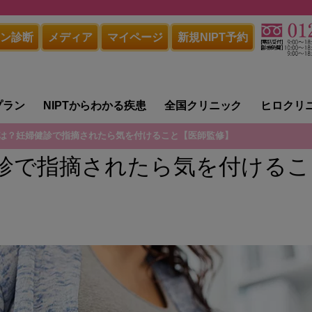
ン診断
メディア
マイページ
新規NIPT予約
プラン
NIPTからわかる疾患
全国クリニック
ヒロクリ
は？妊婦健診で指摘されたら気を付けること【医師監修】
診で指摘されたら気を付けるこ