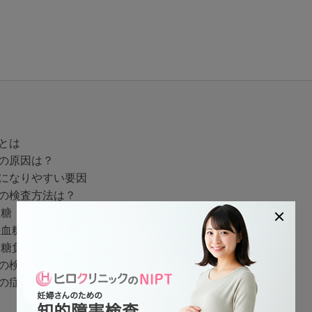
とは
の原因は？
になりやすい要因
の検査方法は？
血糖
時血糖
ウ糖負荷試験
の検査数値の目安
の症状とは？