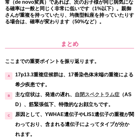
常（de novo変異）であれば、次のお子様が同じ病気にな
る確率は一般と同じく非常に低いです（1%以下）。親御
さんが重複を持っていたり、均衡型転座を持っていたりす
る場合は、確率が変わります（50%など）。
まとめ
ここまでの重要ポイントを振り返ります。
17p13.3重複症候群
は、17番染色体末端の重複による
希少疾患です。
主な症状
は、発達の遅れ、
自閉スペクトラム症
（AS
D）、筋緊張低下、特徴的なお顔立ちです。
原因
として、
YWHAE遺伝子
や
LIS1遺伝子
の重複が関
わっており、含まれる遺伝子によってタイプが分か
れます。