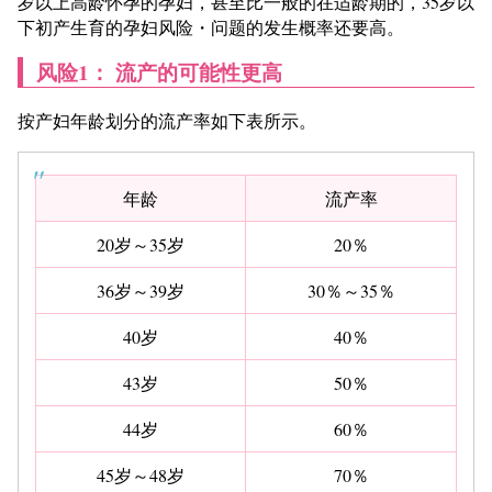
岁以上高龄怀孕的孕妇，甚至比一般的在适龄期的，35岁以
下初产生育的孕妇风险・问题的发生概率还要高。
风险1： 流产的可能性更高
按产妇年龄划分的流产率如下表所示。
年龄
流产率
20岁～35岁
20％
36岁～39岁
30％～35％
40岁
40％
43岁
50％
44岁
60％
45岁～48岁
70％