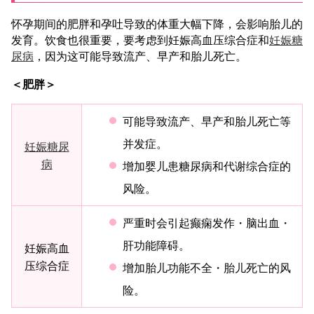
怀孕期间的肥胖和孕吐导致的体重大幅下降，会影响胎儿的
发育。饮食也很重要，要考虑到妊娠高血压综合症和
妊娠糖
尿病
，因为这可能导致流产、早产和胎儿死亡。
＜肥胖＞
可能导致流产、早产和胎儿死亡等
并发症。
妊娠糖尿
病
增加婴儿患糖尿病和代谢综合症的
风险。
严重时会引起癫痫发作・脑出血・
肝功能障碍。
妊娠高血
压综合症
增加胎儿功能不全・胎儿死亡的风
险。