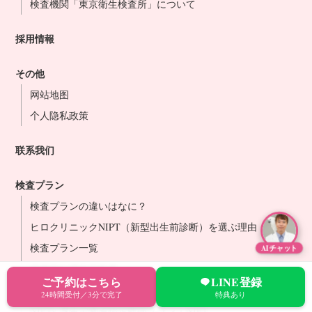
検査機関「東京衛生検査所」について
採用情報
その他
网站地图
个人隐私政策
联系我们
検査プラン
検査プランの違いはなに？
ヒロクリニックNIPT（新型出生前診断）を選ぶ理由
検査プラン一覧
AIチャット
代表的な遺伝子疾患
ご予約はこちら
LINE登録
NIPTy 厚生労働省指定難病プラン《プレミアム》｜NIPT
24時間受付／3分で完了
特典あり
NIPTy 厚生労働省指定難病プラン｜NIPT