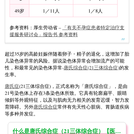
49岁
1／11人
1／8人
参考资料：厚生劳动省 –
「有关不孕症患者特定治疗支
援服务研讨会」报告书 参考资料
超过35岁的高龄妊娠伴随着卵子・精子的退化，这增加了胎
儿染色体异常的风险。据说染色体异常会增加流产的可能
性，和最常见的染色体异常-
唐氏综合症(21三体综合症)
的发
生率。
唐氏症
(21三体综合症)，正式名称为「唐氏综合症」，是由
21号染色体上存在3条染色体所致。它具有轮廓扁平、眼睛
倾斜等外观特征，以及与肌肉无力相关的发育迟缓・智力发
育障碍。另外
唐氏综合症
常伴有先天性心脏病、胃肠道疾病
等多种并发症。
什么是唐氏综合症（21三体综合症）【医生监督】