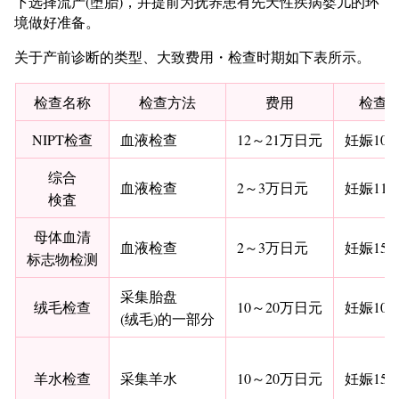
下选择流产(堕胎)，并提前为抚养患有先天性疾病婴儿的环
境做好准备。
关于产前诊断的类型、大致费用・检查时期如下表所示。
检查名称
检查方法
费用
检查
NIPT检查
血液检查
12～21万日元
妊娠10～
综合
血液检查
2～3万日元
妊娠11～
検査
母体血清
血液检查
2～3万日元
妊娠15～
标志物检测
采集胎盘
绒毛检查
10～20万日元
妊娠10～
(绒毛)的一部分
羊水检查
采集羊水
10～20万日元
妊娠15～