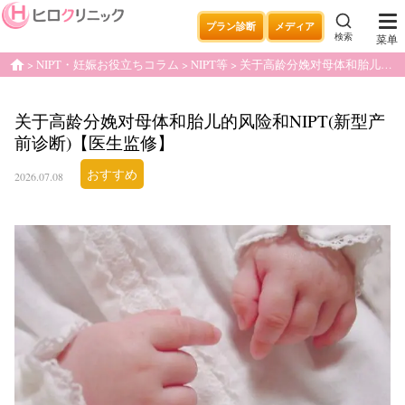
プラン診断
メディア
検索
菜单
NIPT・妊娠お役立ちコラム
NIPT等
关于高龄分娩对母体和胎儿的风险和NIPT(新型产前诊断)【医生监修】
home
关于高龄分娩对母体和胎儿的风险和NIPT(新型产
前诊断)【医生监修】
おすすめ
2026.07.08