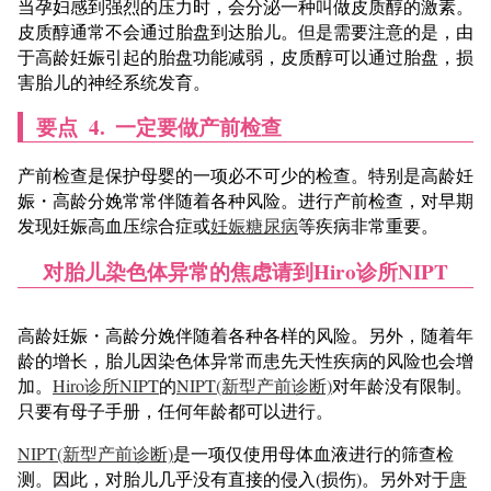
当孕妇感到强烈的压力时​​，会分泌一种叫做皮质醇的激素。
皮质醇通常不会通过胎盘到达胎儿。但是需要注意的是，由
于高龄妊娠引起的胎盘功能减弱，皮质醇可以通过胎盘，损
害胎儿的神经系统发育。
要点
4.
一定要做产前检查
产前检查是保护母婴的一项必不可少的检查。特别是高龄妊
娠・高龄分娩常常伴随着各种风险。进行产前检查，对早期
发现妊娠高血压综合症或
妊娠糖尿病
等疾病非常重要。
对胎儿染色体异常的焦虑请到Hiro诊所NIPT
高龄妊娠・高龄分娩伴随着各种各样的风险。另外，随着年
龄的增长，胎儿因染色体异常而患先天性疾病的风险也会增
加。
Hiro诊所NIPT
的
NIPT(新型产前诊断)
对年龄没有限制。
只要有母子手册，任何年龄都可以进行。
NIPT(新型产前诊断)
是一项仅使用母体血液进行的筛查检
测。因此，对胎儿几乎没有直接的侵入(损伤)。另外对于
唐