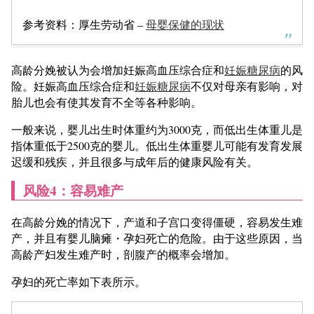
参考资料：厚生劳动省 –
母婴保健的现状
高龄分娩被认为会增加妊娠高血压综合症和
妊娠糖尿病
的风
险。妊娠高血压综合症和
妊娠糖尿病
不仅对母亲有影响，对
胎儿也会有使其发育不全等各种影响。
一般来说，婴儿出生时体重约为3000克，而低出生体重儿是
指体重低于2500克的婴儿。低出生体重婴儿可能有发育发展
迟缓和残疾，并且很多与成年后的健康风险有关。
风险
4：容易难产
在高龄分娩的情况下，产道和子宫口变得僵硬，容易发生难
产，并且有婴儿脑瘫・孕妇死亡的危险。由于这些原因，当
高龄产妇发生难产时，剖腹产的概率会增加。
孕妇的死亡率如下表所示。