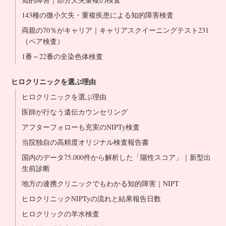
143種の微小欠失・重複疾患による知的障害検査
両親の70％がキャリア｜キャリアスクイーニングテスト231
（ペア検査）
1番～22番の全染色体検査
ヒロクリニックを選ぶ理由
ヒロクリニックを選ぶ理由
医師が行なう遺伝カウンセリング
アフターフォローも充実のNIPTy検査
当院独自の高精度オリジナル検査報告書
国内のデータ75,000件から解析した「陽性スコア」｜新型出
生前診断
地方の連携クリニックでもわかる知的障害｜NIPT
ヒロクリニックNIPTyの流れと結果報告日数
ヒロクリックの羊水検査