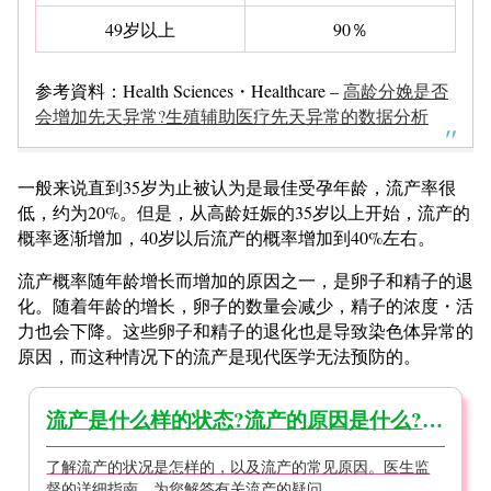
49岁以上
90％
参考資料：Health Sciences・Healthcare –
高龄分娩是否
会增加先天异常?生殖辅助医疗先天异常的数据分析
一般来说直到35岁为止被认为是最佳受孕年龄，流产率很
低，约为20%。但是，从高龄妊娠的35岁以上开始，流产的
概率逐渐增加，40岁以后流产的概率增加到40%左右。
流产概率随年龄增长而增加的原因之一，是卵子和精子的退
化。随着年龄的增长，卵子的数量会减少，精子的浓度・活
力也会下降。这些卵子和精子的退化也是导致染色体异常的
原因，而这种情况下的流产是现代医学无法预防的。
流产是什么样的状态?流产的原因是什么?【医生监督】
了解流产的状况是怎样的，以及流产的常见原因。医生监
督的详细指南，为您解答有关流产的疑问。...