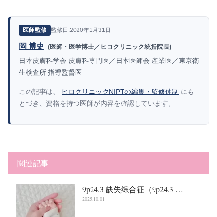
監修日:2020年1月31日
医師監修
岡 博史
(医師・医学博士／ヒロクリニック統括院長)
日本皮膚科学会 皮膚科専門医／日本医師会 産業医／東京衛
生検査所 指導監督医
この記事は、
ヒロクリニックNIPTの編集・監修体制
にも
とづき、資格を持つ医師が内容を確認しています。
関連記事
9p24.3 缺失综合征（9p24.3 …
2025.10.01