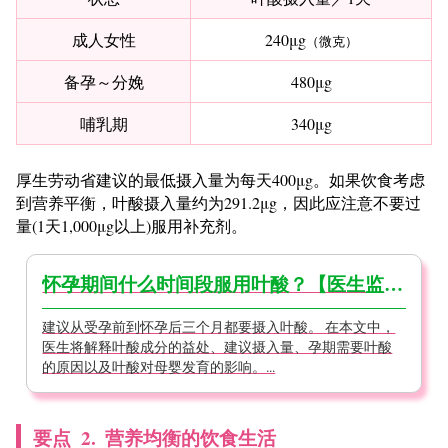
成人女性
240μg
（微克）
备孕～分娩
480μg
哺乳期
340μg
厚生劳动省建议的最低摄入量为每天400μg。如果饮食考虑
到营养平衡，叶酸摄入量约为291.2μg，因此应注意不要过
量(1天1,000μg以上)服用补充剂。
怀孕期间什么时间段服用叶酸？【医生监修】
建议从受孕前到怀孕后三个月都要摄入叶酸。 在本文中，
医生将解释叶酸成分的益处、建议摄入量、孕期需要叶酸
的原因以及叶酸对母婴发育的影响。...
要点
2.
营养均衡的饮食生活