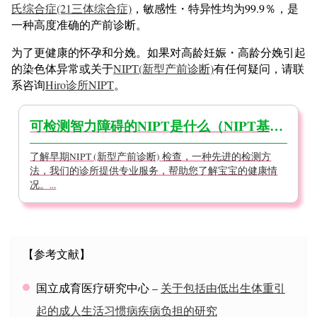
氏综合症(21三体综合症)
，敏感性・特异性均为99.9％，是
一种高度准确的产前诊断。
为了更健康的怀孕和分娩。如果对高龄妊娠・高龄分娩引起
的染色体异常或关于
NIPT(新型产前诊断)
有任何疑问，请联
系咨询
Hiro诊所NIPT
。
可检测智力障碍的NIPT是什么（NIPT基础知识）
了解早期NIPT (新型产前诊断) 检查，一种先进的检测方
法，我们的诊所提供专业服务，帮助您了解宝宝的健康情
况。...
【参考文献】
国立成育医疗研究中心 –
关于包括由低出生体重引
起的成人生活习惯病
疾病负担的研究