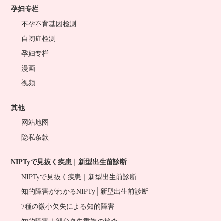
孕妇专栏
大宫站前院
不孕不育基因检测
东京站前院
自闭症检测
横滨站前院
孕妇专栏
名古屋站前院
漫画
大阪站前院
视频
难波心斋桥院
冈山站前院
其他
博多站前院
网站地图
医生介绍
隐私条款
NIPT合作诊所
NIPTyで見抜く疾患｜新型出生前診断
NIPTyで見抜く疾患｜新型出生前診断
知的障害がわかるNIPTy│新型出生前診断
7種の微小欠失による知的障害
知的障害｜部分欠失重複の検査