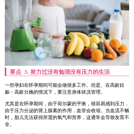
要点
3. 努力过没有勉强没有压力的生活
一些孕妇在怀孕期间可能会做很多工作。但是、在高龄妊
娠・高龄分娩的情况下，要注意身体状况管理。
尤其是在怀孕期间，由于荷尔蒙的平衡，很容易感到压力，
由于压力分泌的肾上腺素的作用，血管会收缩。当血流不畅
时，胎儿无法获得所需的氧气和营养，这通常会导致发育不
全。