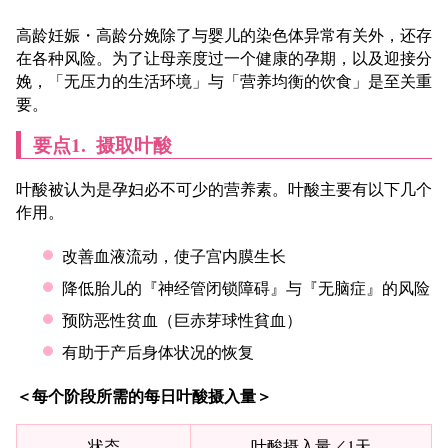
高龄妊娠・高龄分娩除了与婴儿的染色体异常有关外，还存
在各种风险。为了让母亲度过一个健康的孕期，以及迎接分
娩，「无压力的生活环境」与「营养均衡的饮食」是至关重
要。
要点1.
摄取叶酸
叶酸被认为是孕妇必不可少的营养素。叶酸主要有以下几个
作用。
改善血液流动，使子宫内膜生长
降低胎儿的『神经管闭锁障碍』与『无脑症』的风险
预防恶性贫血（巨赤芽球性貧血）
有助于产后身体状况的恢复
＜每个阶段所需的每日叶酸摄入量＞
状态
叶酸摄入量／1天