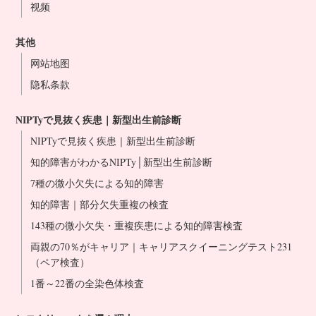
视频
难波心斋桥院
冈山站前院
其他
博多站前院
网站地图
医生介绍
隐私条款
NIPT合作诊所
NIPTyで見抜く疾患｜新型出生前診断
NIPTyで見抜く疾患｜新型出生前診断
知的障害がわかるNIPTy│新型出生前診断
7種の微小欠失による知的障害
知的障害｜部分欠失重複の検査
143種の微小欠失・重複疾患による知的障害検査
両親の70％がキャリア｜キャリアスクイーニングテスト231
（ペア検査）
1番～22番の全染色体検査