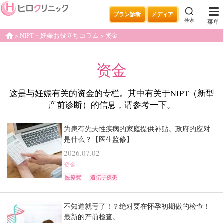
プラン診断
メディア
検索
菜单
NIPT・妊娠お役立ちコラム
资金
home
资金
这是与妊娠有关的资金的专栏。其中有关于NIPT（新型
产前诊断）的信息，请参考一下。
为患有先天性疾病的家庭提供补贴。政府的应对
是什么？【医生监修】
2026.07.02
资金
医療費
遺伝子疾患
不知道就亏了！？绝对要在怀孕初期做的检查！
最新的产前检查。