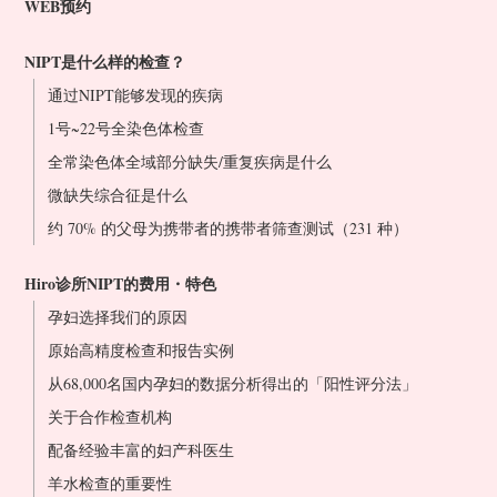
WEB预约
NIPT是什么样的检查？
通过NIPT能够发现的疾病
1号~22号全染色体检查
全常染色体全域部分缺失/重复疾病是什么
微缺失综合征是什么
约 70% 的父母为携带者的携带者筛查测试（231 种）
Hiro诊所NIPT的费用・特色
孕妇选择我们的原因
原始高精度检查和报告实例
从68,000名国内孕妇的数据分析得出的「阳性评分法」
关于合作检查机构
配备经验丰富的妇产科医生
羊水检查的重要性