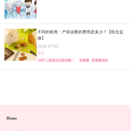
不同的检查・产前诊断的费用是多少？【医生监
修】
2026.07.02
资金
NIPT（新型出生前診断）
医療費
医療費控除
Home