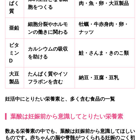
ぱく
肉・魚・卵・大豆製品
胞をつくる
質
細胞分裂やホルモ
牡蠣・牛赤身肉・卵・
亜鉛
ンの働きに関わる
ナッツ
ビタ
カルシウムの吸収
ミン
鮭・さんま・きのこ類
を助ける
D
大豆
たんぱく質やイソ
納豆・豆腐・豆乳
製品
フラボンを含む
妊活中にとりたい栄養素と、多く含む食品の一覧
葉酸は妊娠前から意識してとりたい栄養素
数ある栄養素の中でも、葉酸は妊娠前から意識してほしい
ものです。赤ちゃんの脳や脊髄がつくられる妊娠のごく初