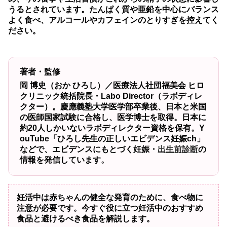
うるとされています。たんぱく質や亜鉛を中心にバランス
よく食べ、アルコールやカフェインのとりすぎを控えてく
ださい。
著者・監修
岡 博史（おか ひろし）／医療法人社団福美会 ヒロ
クリニック統括院長・Labo Director（ラボディレ
クター）。慶應義塾大学医学部卒業後、日本と米国
の医師国家試験に合格し、医学博士を取得。日本に
約20人しかいないラボディレクター資格を保有。Y
ouTube「ひろし先生の正しいエビデンス妊娠ch」
などで、エビデンスにもとづく妊娠・
出生前診断
の
情報を発信しています。
妊活中は赤ちゃんの健全な発育のために、食べ物に
注意が必要です。今すぐ役に立つ妊活中のおすすめ
食品と避けるべき食品を解説します。