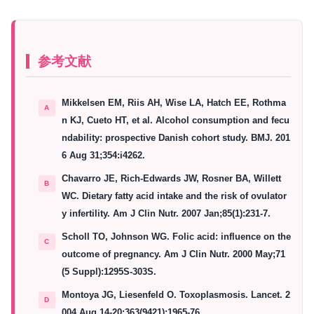
参考文献
Mikkelsen EM, Riis AH, Wise LA, Hatch EE, Rothma
n KJ, Cueto HT, et al. Alcohol consumption and fecu
ndability: prospective Danish cohort study. BMJ. 201
6 Aug 31;354:i4262.
Chavarro JE, Rich-Edwards JW, Rosner BA, Willett
WC. Dietary fatty acid intake and the risk of ovulator
y infertility. Am J Clin Nutr. 2007 Jan;85(1):231-7.
Scholl TO, Johnson WG. Folic acid: influence on the
outcome of pregnancy. Am J Clin Nutr. 2000 May;71
(5 Suppl):1295S-303S.
Montoya JG, Liesenfeld O. Toxoplasmosis. Lancet. 2
004 Aug 14-20;363(9421):1965-76.