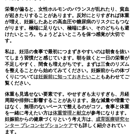
栄養が偏ると、女性ホルモンのバランスが乱れたり、貧血
が起きたりすることがあります。反対にとりすぎれば体重
が増え、妊娠したあとの高血圧や糖尿病のリスクにもつな
がります。極端に足りない、極端に多い、そのどちらも避
けたいところ。ちょうどよいところを保つ感覚が大切で
す。
私は、妊活の食事で最初につまずきやすいのは
朝食を抜い
てしまう習慣
だと感じています。朝を抜くと一日の栄養が
不足しやすく、間食も増えがちです。まずは三食のリズム
を整えることから始めてみてください。妊娠前からの体づ
くりについては
妊娠前に知っておきたいこと
もあわせてご
覧ください。
体重も見逃せない要素です。やせすぎも太りすぎも、月経
周期や排卵に影響することがあります。急な減量や増量で
はなく、無理のないペースで整えるのがコツ。食事と体重
を一緒に考えたい方は
体重管理と献立
が参考になります。
妊娠前からの健康づくりという考え方は、
成育医療研究セ
ンター プレコンセプションケア
でも詳しく紹介されてい
ます。