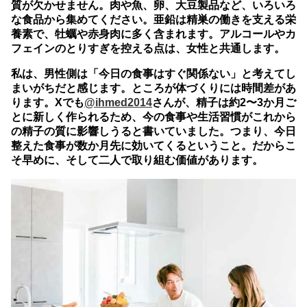
質が欠かせません。肉や魚、卵、大豆製品など、いろいろ
な食品から集めてください。亜鉛は精巣の働きを支える栄
養素で、牡蠣や赤身肉に多く含まれます。アルコールやカ
フェインのとりすぎを控える点は、女性と共通します。
私は、男性側は「今日の食事はすぐ関係ない」と考えてし
まいがちだと感じます。ところが体づくりには時間差があ
ります。Xでも
@ihmed2014
さんが、
精子は約2〜3か月ご
とに新しく作られるため、今の食事や生活習慣がこれから
の精子の質に影響しうる
と書いていました。つまり、今日
整えた食事が数か月先に効いてくるということ。だからこ
そ早めに、そして二人で取り組む価値があります。