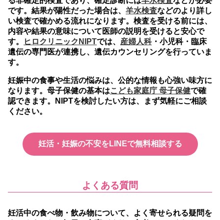
る非確定的検査であり、確定診断には
羊水検査
などが必要
です。
結果が陽性だった場合は、
羊水検査
などのより詳し
い検査で確かめる流れになります。検査を受ける前には、
内容や結果の意味について医師の説明を受けると安心で
す。
ヒロクリニックNIPT
では、
産婦人科
・小児科・臨床
遺伝の専門医が連携し、遺伝カウンセリングを行っていま
す。
妊娠中の食事や生活の悩みは、公的な情報も心強い味方に
なります。母子保健の基本は
こども家庭庁 母子保健
で確
認できます。NIPTを検討したい方は、まず気軽にご相談
ください。
妊活・妊娠の不安をLINEで無料相談する
よくある質問
妊活中の食べ物・飲み物について、よく寄せられる疑問を