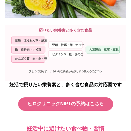
摂りたい栄養素と多く含む食品
葉酸 ほうれん草・納豆
亜鉛 牡蠣・卵・ナッツ
鉄 赤身肉・小松菜
大豆製品 豆腐・豆乳
ビタミンD 鮭・きのこ
たんぱく質 肉・魚・卵
ひとつに頼らず、いろいろな食品から少しずつ集めるのがコツ
妊活で摂りたい栄養素と、多く含む食品の対応図です
ヒロクリニックNIPTの予約はこちら
妊活中に避けたい食べ物・習慣