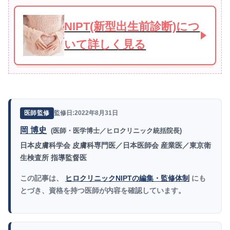
NIPT(新型出生前診断)につ
いて詳しく見る
監修日:2022年8月31日
医師監修
岡 博史
(医師・医学博士／ヒロクリニック統括院長)
日本皮膚科学会 皮膚科専門医／日本医師会 産業医／東京衛
生検査所 指導監督医
この記事は、
ヒロクリニックNIPTの編集・監修体制
にも
とづき、資格を持つ医師が内容を確認しています。