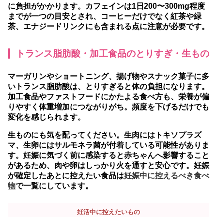
に負担がかかります。
カフェインは1日200〜300mg程度
までが一つの目安
とされ、コーヒーだけでなく紅茶や緑
茶、エナジードリンクにも含まれる点に注意が必要です。
トランス脂肪酸・加工食品のとりすぎ・生もの
マーガリンやショートニング、揚げ物やスナック菓子に多
いトランス脂肪酸は、とりすぎると体の負担になります。
加工食品やファストフードにかたよる食べ方も、栄養が偏
りやすく体重増加につながりがち。頻度を下げるだけでも
変化を感じられます。
生ものにも気を配ってください。生肉にはトキソプラズ
マ、生卵にはサルモネラ菌が付着している可能性がありま
す。妊娠に気づく前に感染すると赤ちゃんへ影響すること
があるため、肉や卵はしっかり火を通すと安心です。妊娠
が確定したあとに控えたい食品は
妊娠中に控えるべき食べ
物
で一覧にしています。
妊活中に控えたいもの