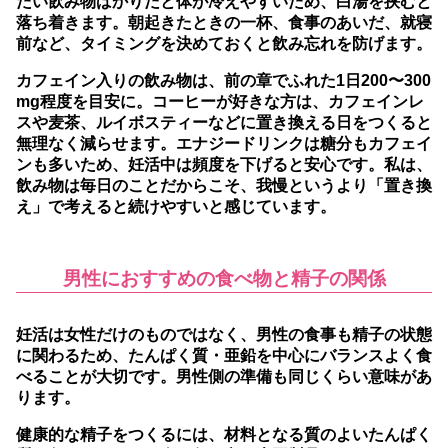
たい飲み物ばかりだと体が冷えやすいため、白湯を挟むと
落ち着きます。朝起きたときの一杯、食事のあいだ、就寝
前など、タイミングを決めておくと飲み忘れを防げます。
カフェイン入りの飲み物は、前の章でふれた1日200〜300
mg程度を目安に。コーヒーが好きな方は、カフェインレ
スや麦茶、ルイボスティーなどに置き換える日をつくると
無理なく減らせます。エナジードリンクは糖分もカフェイ
ンも多いため、妊活中は頻度を下げると安心です。私は、
飲み物は毎日のことだからこそ、我慢というより「置き換
え」で考えると続けやすいと感じています。
男性におすすめの食べ物と精子の関係
妊活は女性だけのものではなく、男性の食事も精子の状態
に関わるため、たんぱく質・亜鉛を中心にバランスよく食
べることが大切です。
男性側の準備も同じくらい意味があ
ります。
健康的な精子をつくるには、材料となる質のよいたんぱく