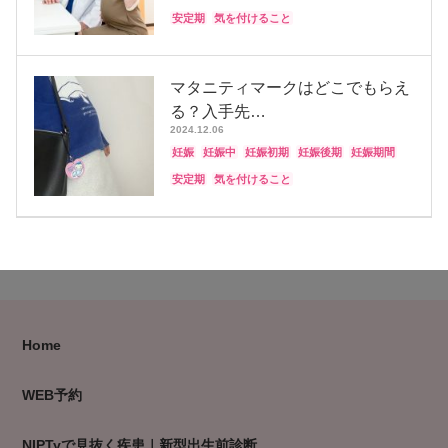
安定期
気を付けること
マタニティマークはどこでもらえ
る？入手先…
2024.12.06
妊娠
妊娠中
妊娠初期
妊娠後期
妊娠期間
安定期
気を付けること
Home
WEB予約
NIPTyで見抜く疾患｜新型出生前診断