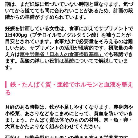
期は、まだ妊娠に気づいていない時期と重なります。気づ
いてから慌てても間に合わないことがあるため、計画の段
階からの準備がすすめられています。
妊娠を計画している女性は、食事に加えてサプリメントで
1日400μg（プテロイルモノグルタミン酸）を補うことが
目安とされています。
食事だけで必要量をそろえるのは難
しいため、サプリメントの活用が現実的です。摂取量の考
え方は
厚生労働省「日本人の食事摂取基準」
でも確認でき
ます。葉酸の詳しい役割は
葉酸について
で解説していま
す。
鉄・たんぱく質・亜鉛でホルモンと血液を整え
る
月経のある時期は、鉄が不足しやすくなります。赤身肉や
小松菜、あさりなどをこまめにとって、貧血を防いでいき
ましょう。たんぱく質は体そのものの材料。肉・魚・卵・
大豆をかたよりなく組み合わせてください。
亜鉛は、細胞分裂やホルモンの働きを支える栄養素です。