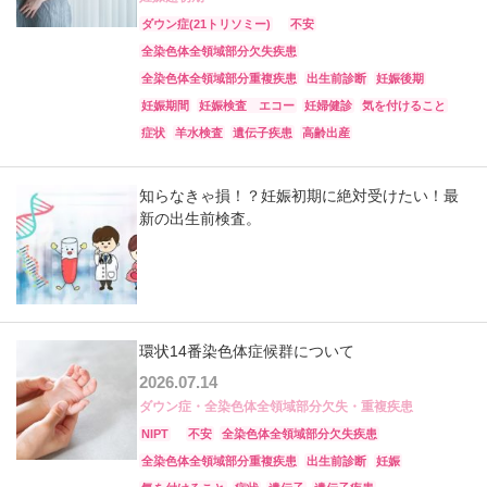
ダウン症(21トリソミー)
不安
全染色体全領域部分欠失疾患
全染色体全領域部分重複疾患
出生前診断
妊娠後期
妊娠期間
妊娠検査 エコー
妊婦健診
気を付けること
症状
羊水検査
遺伝子疾患
高齢出産
知らなきゃ損！？妊娠初期に絶対受けたい！最
新の出生前検査。
環状14番染色体症候群について
2026.07.14
ダウン症・全染色体全領域部分欠失・重複疾患
NIPT
不安
全染色体全領域部分欠失疾患
全染色体全領域部分重複疾患
出生前診断
妊娠