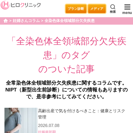
プラン診断
メディア
検索
menu
妊婦さんコラム
全染色体全領域部分欠失疾患
home
「全染色体全領域部分欠失疾
患」のタグ
のついた記事
全常染色体全領域部分欠失疾患に関するコラムです。
NIPT（新型出生前診断）についての情報もありますの
で、是非参考にしてみてください。
高齢出産で気を付けるべきこと：健康とリスク
管理
2026.07.08
妊娠超初期