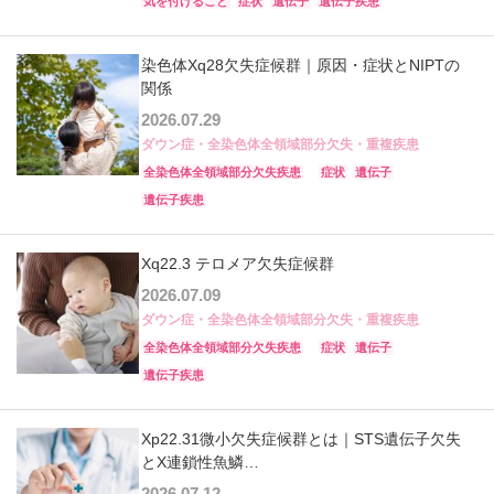
気を付けること
症状
遺伝子
遺伝子疾患
染色体Xq28欠失症候群｜原因・症状とNIPTの
関係
2026.07.29
ダウン症・全染色体全領域部分欠失・重複疾患
全染色体全領域部分欠失疾患
症状
遺伝子
遺伝子疾患
Xq22.3 テロメア欠失症候群
2026.07.09
ダウン症・全染色体全領域部分欠失・重複疾患
全染色体全領域部分欠失疾患
症状
遺伝子
遺伝子疾患
Xp22.31微小欠失症候群とは｜STS遺伝子欠失
とX連鎖性魚鱗…
2026.07.12