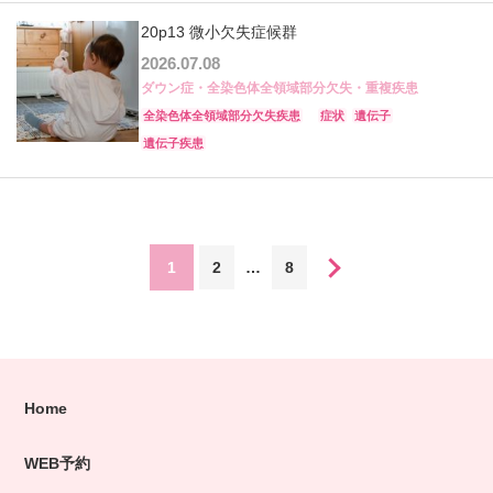
20p13 微小欠失症候群
2026.07.08
ダウン症・全染色体全領域部分欠失・重複疾患
全染色体全領域部分欠失疾患
症状
遺伝子
遺伝子疾患
1
2
…
8
Home
WEB予約