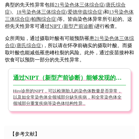
典型的先天性异常包括
21号染色体三体综合症(唐氏综合
症)
、
18号染色体三体综合症(爱德华兹综合症)
和
13号染色体
三体综合症(帕陶综合症)
等。皆由染色体异常所引起的。这
些先天性异常可通过
NIPT (新型产前诊断)
进行检查。
众所周知，通过摄取叶酸有可能预防罹患
21号染色体三体综
合症(唐氏综合症)
，所以请在怀孕前确实的摄取叶酸。而摄
取叶酸也能减低罹患嵴柱裂的风险。此外，通过疫苗接种和
饮食可以预防一部分的先天性异常。
通过NIPT（新型产前诊断）能够发现的疾病
Hiro诊所的NIPT，可以检测胎儿的染色体数量是否异常，
以及如全常染色体全领域部分缺失疾病，和全常染色体全
领域部分重复疾病等染色体结构性异...
【参考文献】