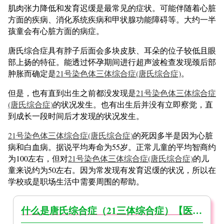
肌肉张力降低和发育迟缓是最常见的症状。可能伴随着心脏
方面的疾病、消化系统疾病和甲状腺功能障碍等。大约一半
孩童会有心脏方面的病症。
唐氏综合症具有脖子后面会多块皮肤、耳朵的位子较低且眼
部上扬的特征。能透过怀孕期间进行超声波检查发现颈后部
肿胀而确定是
21号染色体三体综合症(唐氏综合症)
。
但是，也有直到出生之前都没发现是
21号染色体三体综合症
(唐氏综合症)
的状况发生。也有出生后并没有立即察觉，直
到成长一段时间后才发现的状况发生。
21号染色体三体综合症(唐氏综合症)
的死因多半是因为心脏
病和白血病。据说平均寿命为55岁。正常儿童的平均智商约
为100左右，但对
21号染色体三体综合症(唐氏综合症)
的儿
童来说约为50左右。因为常发现有发育迟缓的状况，所以在
学校或是职场生活中需要周围的帮助。
什么是唐氏综合症（21三体综合症）【医生监督】