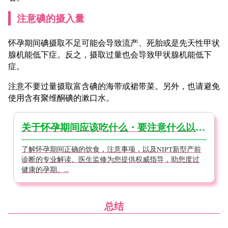
注意碘的摄入量
怀孕期间碘摄取不足可能会导致流产、死胎或是先天性甲状
腺机能低下症。反之，摄取过量也会导致甲状腺机能低下
症。
注意不要过量摄取富含碘的海带或裙带菜。另外，也请避免
使用含有聚维酮碘的漱口水。
关于怀孕期间应该吃什么・要注意什么以及NIPT(新型产前诊断)【医生监修】
了解怀孕期间正确的饮食，注意事项，以及NIPT新型产前
诊断的专业解读。医生监修为您提供权威指导，助您度过
健康的孕期。...
总结