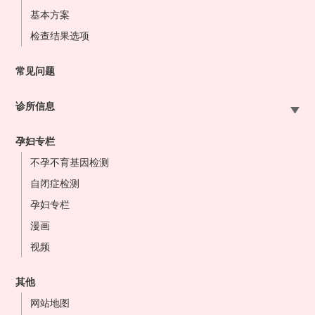
基本方案
检查结果选项
常见问题
诊所信息
札幌站前院
孕妇专栏
大宫站前院
不孕不育基因检测
东京站前院
自闭症检测
横滨站前院
孕妇专栏
名古屋站前院
漫画
大阪站前院
视频
难波心斋桥院
冈山站前院
其他
博多站前院
网站地图