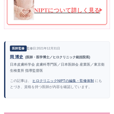
NIPTについて詳しく見る
監修日:2021年12月31日
医師監修
岡 博史
(医師・医学博士／ヒロクリニック統括院長)
日本皮膚科学会 皮膚科専門医／日本医師会 産業医／東京衛
生検査所 指導監督医
この記事は、
ヒロクリニックNIPTの編集・監修体制
にも
とづき、資格を持つ医師が内容を確認しています。