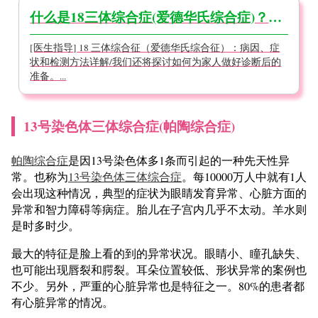
什么是18三体综合症(爱德华氏综合症)？关于特征、可能出现的症状、治疗方法及预后【医生监修】
[医生指导] 18 三体综合征（爱德华氏综合征）：病因、症
状和检测方法详解/我们还将探讨如何为家人做好诊断后的
准备。...
13号染色体三体综合症(帕陶综合症)
帕陶综合症
是因13号染色体多1条而引起的一种先天性异
常。也称为
13号染色体三体综合症
。每10000万人中就有1人
会出现这种情况，典型的症状为眼睛发育异常、心脏方面的
异常和智力障碍等病症。胎儿在子宫内几乎不太动。羊水则
是时多时少。
最大的特征是脸上看的到的异常状况。眼睛小、瞳孔缺失、
也可能出现唇裂和腭裂。耳朵位置较低、形状异常的案例也
不少。另外，严重的心脏异常也是特征之一。80%的患者都
有心脏异常的情况。