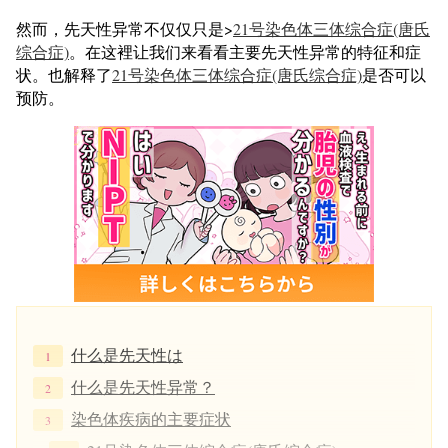
然而，先天性异常不仅仅只是>
21号染色体三体综合症(唐氏
综合症)
。在这裡让我们来看看主要先天性异常的特征和症
状。也解释了
21号染色体三体综合症(唐氏综合症)
是否可以
预防。
什么是先天性は
什么是先天性异常？
染色体疾病的主要症状