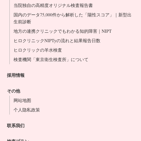
当院独自の高精度オリジナル検査報告書
国内のデータ75,000件から解析した「陽性スコア」｜新型出
生前診断
地方の連携クリニックでもわかる知的障害｜NIPT
ヒロクリニックNIPTyの流れと結果報告日数
ヒロクリックの羊水検査
検査機関「東京衛生検査所」について
採用情報
その他
网站地图
个人隐私政策
联系我们