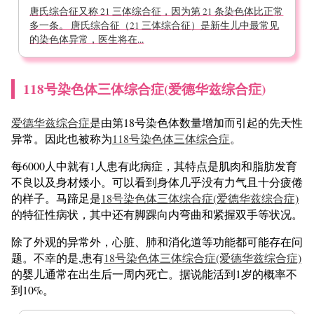
唐氏综合征又称 21 三体综合征，因为第 21 条染色体比正常
多一条。 唐氏综合征（21 三体综合征）是新生儿中最常见
的染色体异常，医生将在...
1
18号染色体三体综合症(爱德华兹综合症)
爱德华兹综合症
是由第18号染色体数量增加而引起的先天性
异常。因此也被称为
118号染色体三体综合症
。
每6000人中就有1人患有此病症，其特点是肌肉和脂肪发育
不良以及身材矮小。可以看到身体几乎没有力气且十分疲倦
的样子。马蹄足是
18号染色体三体综合症(爱德华兹综合症)
的特征性病状，其中还有脚踝向内弯曲和紧握双手等状况。
除了外观的异常外，心脏、肺和消化道等功能都可能存在问
题。不幸的是,患有
18号染色体三体综合症(爱德华兹综合症)
的婴儿通常在出生后一周内死亡。据说能活到1岁的概率不
到10%。