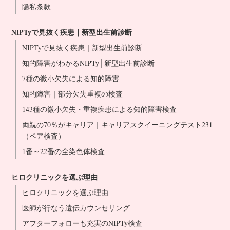
医生介绍
隐私条款
NIPT合作诊所
NIPTyで見抜く疾患｜新型出生前診断
NIPTyで見抜く疾患｜新型出生前診断
知的障害がわかるNIPTy│新型出生前診断
7種の微小欠失による知的障害
知的障害｜部分欠失重複の検査
143種の微小欠失・重複疾患による知的障害検査
両親の70％がキャリア｜キャリアスクイーニングテスト231
（ペア検査）
1番～22番の全染色体検査
ヒロクリニックを選ぶ理由
ヒロクリニックを選ぶ理由
医師が行なう遺伝カウンセリング
アフターフォローも充実のNIPTy検査