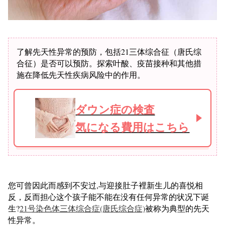
了解先天性异常的预防，包括21三体综合征（唐氏综
合征）是否可以预防。探索叶酸、疫苗接种和其他措
施在降低先天性疾病风险中的作用。
ダウン症の検査
気になる費用はこちら
您可曾因此而感到不安过,与迎接肚子裡新生儿的喜悦相
反，反而担心这个孩子能不能在没有任何异常的状况下诞
生?
21号染色体三体综合症(唐氏综合症)
被称为典型的先天
性异常。