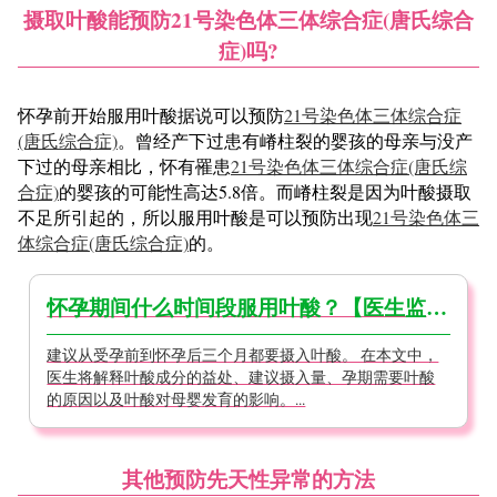
摄取叶酸能预防21号染色体三体综合症(唐氏综合
症)吗?
怀孕前开始服用叶酸据说可以预防
21号染色体三体综合症
(唐氏综合症)
。曾经产下过患有嵴柱裂的婴孩的母亲与没产
下过的母亲相比，怀有罹患
21号染色体三体综合症(唐氏综
合症)
的婴孩的可能性高达5.8倍。而嵴柱裂是因为叶酸摄取
不足所引起的，所以服用叶酸是可以预防出现
21号染色体三
体综合症(唐氏综合症)
的。
怀孕期间什么时间段服用叶酸？【医生监修】
建议从受孕前到怀孕后三个月都要摄入叶酸。 在本文中，
医生将解释叶酸成分的益处、建议摄入量、孕期需要叶酸
的原因以及叶酸对母婴发育的影响。...
其他预防先天性异常的方法