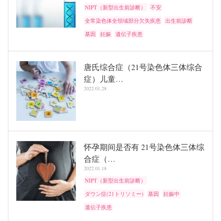
NIPT（新型出生前診断）
不安
全常染色体全領域部分欠失疾患
出生前診断
基因
妊娠
遺伝子疾患
唐氏综合症（21号染色体三体综合
症）儿童…
2022.01.28
怀孕期间是否有 21号染色体三体综
合症（…
2022.01.18
NIPT（新型出生前診断）
ダウン症(21トリソミー)
基因
妊娠中
遺伝子疾患