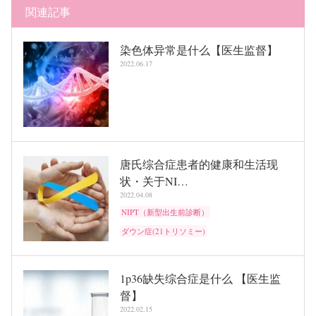
関連記事
染色体异常是什么【医生监督】
2022.06.17
唐氏综合症患者的健康和生活现
状・关于NI…
2022.04.08
NIPT（新型出生前診断）
ダウン症(21トリソミー)
1p36缺失综合症是什么 【医生监
督】
2022.02.15