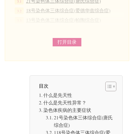
21号染色体三体综合症(唐氏综合症)
18号染色体三体综合症(爱德华兹综合症)
13号染色体三体综合症(帕陶综合症)
是否有可能预防先天性异常?
为什么建议孕妇服用叶酸？
打开目录
什么是叶酸？
摄取叶酸能预防21号染色体三体综合症(唐氏综合
症)吗?
其他预防先天性异常的方法
目次
疫苗接种
什么是先天性
不要过量服用维生素 A 或汞
什么是先天性异常？
注意碘的摄入量
染色体疾病的主要症状
总结
21号染色体三体综合症(唐氏
综合症)
118号染色体三体综合症(爱