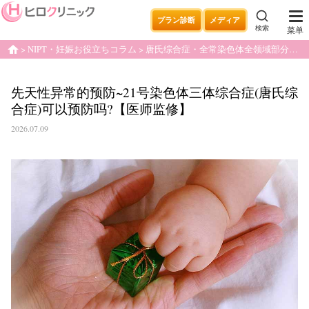
プラン診断
メディア
検索
菜单
NIPT・妊娠お役立ちコラム
唐氏综合症・全常染色体全领域部分缺失・重复疾病
home
先天性异常的预防~21号染色体三体综合症(唐氏综
合症)可以预防吗?【医师监修】
2026.07.09