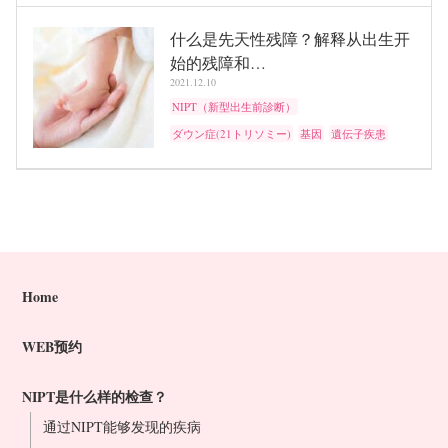
什么是先天性残障？解释从出生开
始的残障和…
2021.12.10
NIPT（新型出生前診断）
ダウン症(21トリソミー)
基因
遺伝子疾患
Home
WEB预约
NIPT是什么样的检查？
通过NIPT能够发现的疾病