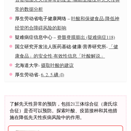
常的数据分析
厚生劳动省电子健康网络 –
叶酸和保健食品-降低神
经管闭合障碍风险的影响
疑难病症信息中心 –
脊髓脊膜膨出 (疑难病症118)
国立研究开发法人医药基础·健康·营养研究所-
「健
康食品」的安全性·有效性信息「叶酸解说」
北海道大学-
摄取叶酸的建议
厚生劳动省-
6. 2. 5.碘 (I)
了解先天性异常的预防，包括21三体综合征（唐氏综
合征）是否可以预防。探索叶酸、疫苗接种和其他措
施在降低先天性疾病风险中的作用。