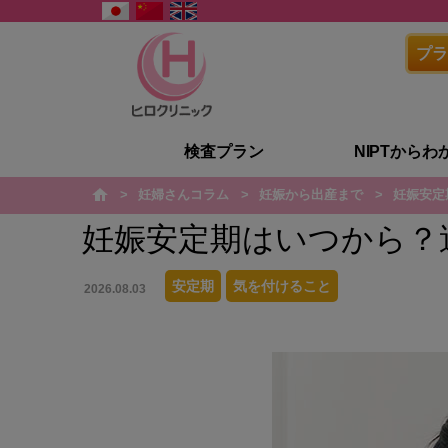
プラ
検査プラン
NIPTからわ
妊婦さんコラム
妊娠から出産まで
妊娠安定
h
o
m
妊娠安定期はいつから？
e
安定期
気を付けること
2026.08.03