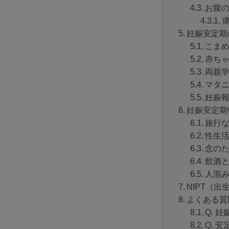
お腹
妊娠安定期
こま
赤ち
両親
マタ
妊娠
妊娠安定期
旅行
性生
念の
飲酒
人混
NIPT（
よくある質
Q. 
Q. 