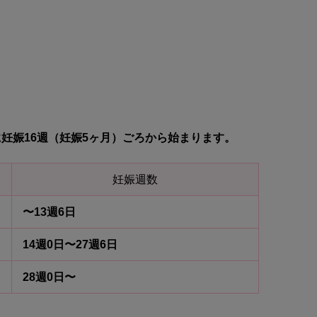
妊娠16週（妊娠5ヶ月）ごろから始まります。
妊娠週数
〜13週6日
14週0日〜27週6日
28週0日〜