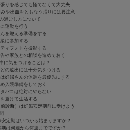
の張りを感じても慌てなくて大丈夫
痛みや出血をともなう張りには要注意
の過ごし方について
めに運動を行う
ゃんを迎える準備をする
学級に参加する
ニティフォトを撮影する
報告や家族との相談を進めておく
中に気をつけることは？
などの遠出には十分気をつける
活は妊婦さんの体調を最優先にする
ため入院準備をしておく
とタバコは絶対にやらない
みを避けて生活する
出生前診断）は妊娠安定期前に受けよう
問
妊娠安定期はいつから始まりますか？
安定期は何週から何週までですか？