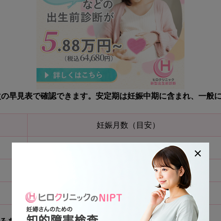
次の早見表で確認できます。
安定期は妊娠中期に含まれ、一般に
妊娠月数（目安）
妊娠1〜4ヶ月ごろ
妊娠5〜7ヶ月ごろ
妊娠8〜10ヶ月ごろ