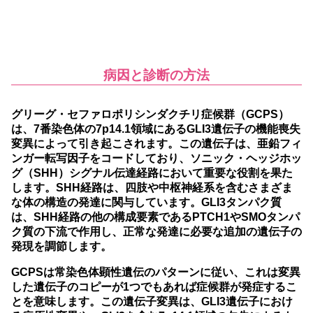
病因と診断の方法
グリーグ・セファロポリシンダクチリ症候群（GCPS）
は、7番染色体の7p14.1領域にあるGLI3遺伝子の機能喪失
変異によって引き起こされます。この遺伝子は、亜鉛フィ
ンガー転写因子をコードしており、ソニック・ヘッジホッ
グ（SHH）シグナル伝達経路において重要な役割を果た
します。SHH経路は、四肢や中枢神経系を含むさまざま
な体の構造の発達に関与しています。GLI3タンパク質
は、SHH経路の他の構成要素であるPTCH1やSMOタンパ
ク質の下流で作用し、正常な発達に必要な追加の遺伝子の
発現を調節します。
GCPSは常染色体顕性遺伝のパターンに従い、これは変異
した遺伝子のコピーが1つでもあれば症候群が発症するこ
とを意味します。この遺伝子変異は、GLI3遺伝子におけ