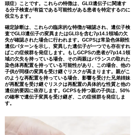
頭症）ことです。これらの特徴は、GLI3遺伝子に関連す
る分子検査が有益である可能性がある患者を特定するのに
役立ちます。
確定診断は、これらの臨床的な特徴が確認され、遺伝子検
査でGLI3遺伝子の変異またはGLI3を含む7p14.1領域の欠
失が確認された場合に行われます。GCPSは常染色体顕性
遺伝パターンを示し、変異した遺伝子が一つでも存在すれ
ばこの症候群を発症します。もしGCPSの患者が7p14.1領
域の欠失を持っている場合、その両親はバランスの取れた
染色体再配置を持っている可能性があり、この場合、他の
子供が同様の変異を受け継ぐリスクが高まります。親がこ
のような再配置を持っている場合、影響を受けた兄弟姉妹
が再配置を受け継ぐリスクは再配置の具体的な性質と他の
遺伝的要因に依存します。GCPSを持つ親の子供は、50%
の確率で遺伝子変異を受け継ぎ、この症候群を発症しま
す。