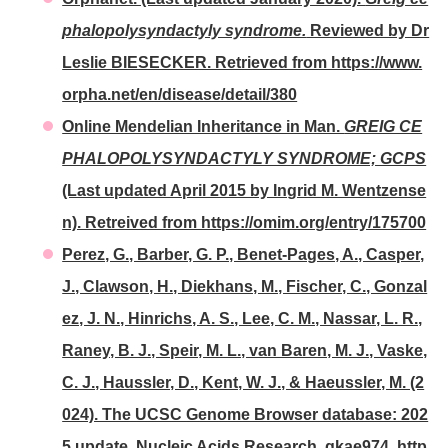
phalopolysyndactyly syndrome.
Reviewed by Dr
Leslie BIESECKER. Retrieved from https://www.
orpha.net/en/disease/detail/380
Online Mendelian Inheritance in Man.
GREIG CE
PHALOPOLYSYNDACTYLY SYNDROME; GCPS
(Last updated April 2015 by Ingrid M. Wentzense
n). Retreived from https://omim.org/entry/175700
Perez, G., Barber, G. P., Benet-Pages, A., Casper,
J., Clawson, H., Diekhans, M., Fischer, C., Gonzal
ez, J. N., Hinrichs, A. S., Lee, C. M., Nassar, L. R.,
Raney, B. J., Speir, M. L., van Baren, M. J., Vaske,
C. J., Haussler, D., Kent, W. J., & Haeussler, M. (2
024). The UCSC Genome Browser database: 202
5 update. Nucleic Acids Research, gkae974. http