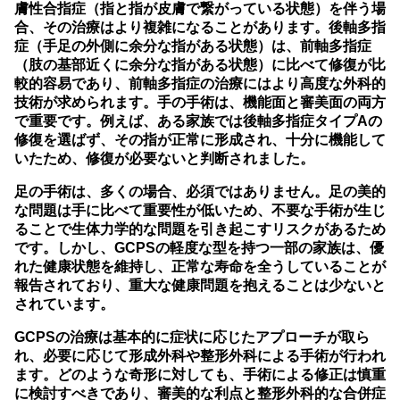
膚性合指症（指と指が皮膚で繋がっている状態）を伴う場
合、その治療はより複雑になることがあります。後軸多指
症（手足の外側に余分な指がある状態）は、前軸多指症
（肢の基部近くに余分な指がある状態）に比べて修復が比
較的容易であり、前軸多指症の治療にはより高度な外科的
技術が求められます。手の手術は、機能面と審美面の両方
で重要です。例えば、ある家族では後軸多指症タイプAの
修復を選ばず、その指が正常に形成され、十分に機能して
いたため、修復が必要ないと判断されました。
足の手術は、多くの場合、必須ではありません。足の美的
な問題は手に比べて重要性が低いため、不要な手術が生じ
ることで生体力学的な問題を引き起こすリスクがあるため
です。しかし、GCPSの軽度な型を持つ一部の家族は、優
れた健康状態を維持し、正常な寿命を全うしていることが
報告されており、重大な健康問題を抱えることは少ないと
されています。
GCPSの治療は基本的に症状に応じたアプローチが取ら
れ、必要に応じて形成外科や整形外科による手術が行われ
ます。どのような奇形に対しても、手術による修正は慎重
に検討すべきであり、審美的な利点と整形外科的な合併症