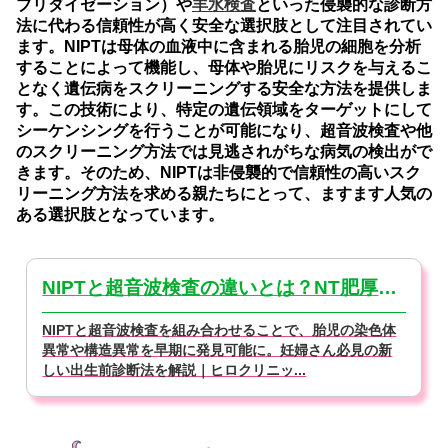
ブリダイゼーション）や
羊水検査
といった侵襲的な診断方
法に代わる信頼性が高く安全な選択肢として注目されてい
ます。NIPTは母体の血液中に含まれる胎児の細胞を分析
することによって機能し、母体や胎児にリスクを与えるこ
となく遺伝病をスクリーニングする安全な方法を提供しま
す。この技術により、特定の遺伝領域をターゲットにして
シーケンシングを行うことが可能になり、超音波検査や他
のスクリーニング方法では見逃されがちな病気の検出がで
きます。そのため、NIPTは非侵襲的で信頼性の高いスク
リーニング方法を求める親たちにとって、ますます人気の
ある選択肢となっています。
NIPTと超音波検査の違いとは？NT肥厚の意味も解説
NIPTと超音波検査を組み合わせることで、胎児の染色体
異常や構造異常を早期に発見可能に。妊婦さん必見の新
しい出生前診断法を解説｜ヒロクリニッ...