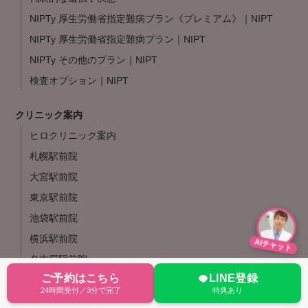
NIPTy 厚生労働省指定難病プラン《プレミアム》｜NIPT
NIPTy 厚生労働省指定難病プラン｜NIPT
NIPTy その他のプラン｜NIPT
検査オプション｜NIPT
クリニック案内
ヒロクリニック案内
札幌駅前院
大宮駅前院
東京駅前院
池袋駅前院
横浜駅前院
AIチャット
名古屋駅前院
ご予約はこちら
LINE登録
大阪駅前院
24時間受付／3分で完了
特典あり
なんば心斎橋院