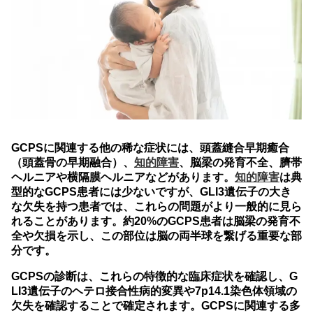
GCPSに関連する他の稀な症状には、頭蓋縫合早期癒合
（頭蓋骨の早期融合）、
知的障害
、脳梁の発育不全、臍帯
ヘルニアや横隔膜ヘルニアなどがあります。
知的障害
は典
型的なGCPS患者には少ないですが、GLI3遺伝子の大き
な欠失を持つ患者では、これらの問題がより一般的に見ら
れることがあります。約20%のGCPS患者は脳梁の発育不
全や欠損を示し、この部位は脳の両半球を繋げる重要な部
分です。
GCPSの診断は、これらの特徴的な臨床症状を確認し、G
LI3遺伝子のヘテロ接合性病的変異や7p14.1染色体領域の
欠失を確認することで確定されます。GCPSに関連する多