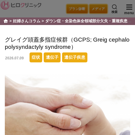
プラン診断
メディア
検索
menu
妊婦さんコラム
ダウン症・全染色体全領域部分欠失・重複疾患
グ
home
グレイグ頭蓋多指症候群（GCPS; Greig cephalo
polysyndactyly syndrome）
症状
遺伝子
遺伝子疾患
2026.07.09