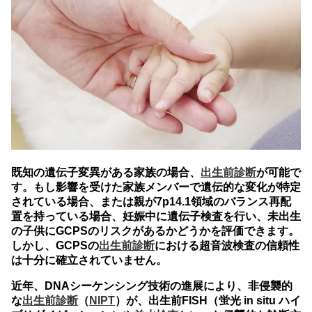
既知の遺伝子変異がある家族の場合、
出生前診断
が可能で
す。もし影響を受けた家族メンバーで遺伝的な変化が特定
されている場合、または親が7p14.1領域のバランス再配
置を持っている場合、妊娠中に遺伝子検査を行い、未出生
の子供にGCPSのリスクがあるかどうかを評価できます。
しかし、GCPSの
出生前診断
における超音波検査の信頼性
は十分に確立されていません。
近年、DNAシーケンシング技術の進展により、非侵襲的
な
出生前診断
（
NIPT
）が、出生前FISH（蛍光 in situ ハイ