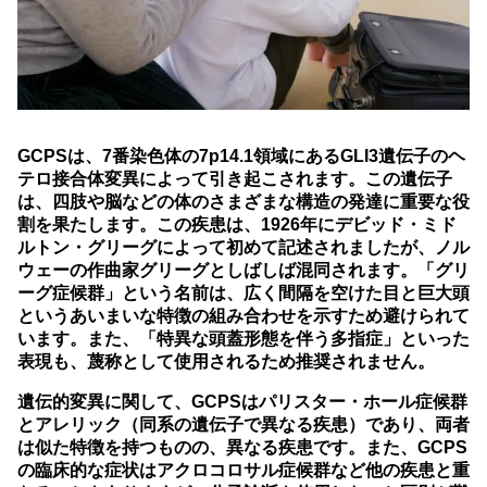
GCPSは、7番染色体の7p14.1領域にあるGLI3遺伝子のヘ
テロ接合体変異によって引き起こされます。この遺伝子
は、四肢や脳などの体のさまざまな構造の発達に重要な役
割を果たします。この疾患は、1926年にデビッド・ミド
ルトン・グリーグによって初めて記述されましたが、ノル
ウェーの作曲家グリーグとしばしば混同されます。「グリ
ーグ症候群」という名前は、広く間隔を空けた目と巨大頭
というあいまいな特徴の組み合わせを示すため避けられて
います。また、「特異な頭蓋形態を伴う多指症」といった
表現も、蔑称として使用されるため推奨されません。
遺伝的変異に関して、GCPSはパリスター・ホール症候群
とアレリック（同系の遺伝子で異なる疾患）であり、両者
は似た特徴を持つものの、異なる疾患です。また、GCPS
の臨床的な症状はアクロコロサル症候群など他の疾患と重