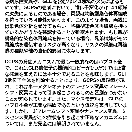
る病原性変異や、GLI3を含む7p14.1領域の欠失によるも
のです。GCPSの患者において、遺伝子変化が7p14.1領域
の欠失によるものである場合、両親は均衡型染色体再編成
を持っている可能性があります。このような場合、両親に
は染色体分析を受けてもらい、均衡型染色体再編成を持っ
ているかどうかを確認することが推奨されます。もし親が
構造的な染色体再編成を持っている場合、兄弟姉妹がその
再編成を遺伝するリスクが高くなり、リスクの詳細は再編
成の種類や他の遺伝的要因に依存します。
GCPSの発症メカニズムで最も一般的なのはハプロ不全
で、これはGLI3遺伝子の機能的コピーが1つだけでは正常
な発達を支えるには不十分であることを意味します。GLI
3遺伝子全体を削除することにより、GCPSの表現型が現
れ、これは単一ヌクレオチドのナンセンス変異やフレーム
シフト変異によって引き起こされるものと区別がつかない
ことが知られています。また、マウスモデルは、GLI3の
ハプロ不全が主要な病因であるという仮説を支持していま
す。しかし、3’フレームシフト変異やナンセンス変異、ミ
スセンス変異がこの症状を引き起こす正確なメカニズムに
ついては、まだ完全には解明されていません。