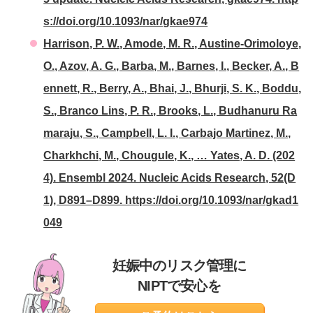
s://doi.org/10.1093/nar/gkae974
Harrison, P. W., Amode, M. R., Austine-Orimoloye,
O., Azov, A. G., Barba, M., Barnes, I., Becker, A., B
ennett, R., Berry, A., Bhai, J., Bhurji, S. K., Boddu,
S., Branco Lins, P. R., Brooks, L., Budhanuru Ra
maraju, S., Campbell, L. I., Carbajo Martinez, M.,
Charkhchi, M., Chougule, K., … Yates, A. D. (202
4). Ensembl 2024. Nucleic Acids Research, 52(D
1), D891–D899. https://doi.org/10.1093/nar/gkad1
049
妊娠中のリスク管理に
NIPTで安心を