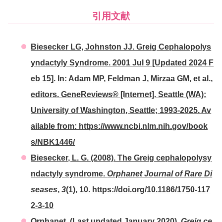
引用文献
Biesecker LG, Johnston JJ. Greig Cephalopolys
yndactyly Syndrome. 2001 Jul 9 [Updated 2024 F
eb 15]. In: Adam MP, Feldman J, Mirzaa GM, et al.,
editors. GeneReviews® [Internet]. Seattle (WA):
University of Washington, Seattle; 1993-2025. Av
ailable from: https://www.ncbi.nlm.nih.gov/book
s/NBK1446/
Biesecker, L. G. (2008). The Greig cephalopolysy
ndactyly syndrome.
Orphanet Journal of Rare Di
seases
,
3
(1), 10. https://doi.org/10.1186/1750-117
2-3-10
Orphanet. (Last updated January 2020).
Greig ce