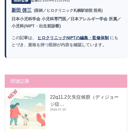
監修日:2024年11月14日
医師監修
新田 啓三
(医師／ヒロクリニック札幌駅前院 院長)
日本小児科学会 小児科専門医／日本アレルギー学会 所属／
小児科(NIPT・出生前診断)
この記事は、
ヒロクリニックNIPTの編集・監修体制
にも
とづき、資格を持つ医師が内容を確認しています。
関連記事
NEW
22q11.2欠失症候群（ディジョー
ジ症…
2026.07.29