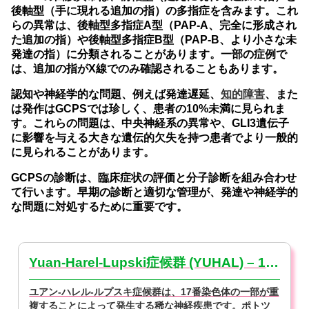
後軸型（手に現れる追加の指）の多指症を含みます。これ
らの異常は、後軸型多指症A型（PAP-A、完全に形成され
た追加の指）や後軸型多指症B型（PAP-B、より小さな未
発達の指）に分類されることがあります。一部の症例で
は、追加の指がX線でのみ確認されることもあります。
認知や神経学的な問題、例えば発達遅延、
知的障害
、また
は発作はGCPSでは珍しく、患者の10%未満に見られま
す。これらの問題は、中央神経系の異常や、GLI3遺伝子
に影響を与える大きな遺伝的欠失を持つ患者でより一般的
に見られることがあります。
GCPSの診断は、臨床症状の評価と分子診断を組み合わせ
て行います。早期の診断と適切な管理が、発達や神経学的
な問題に対処するために重要です。
Yuan-Harel-Lupski症候群 (YUHAL) – 17p12
ユアン-ハレル-ルプスキ症候群は、17番染色体の一部が重
複することによって発生する稀な神経疾患です。ポトツ