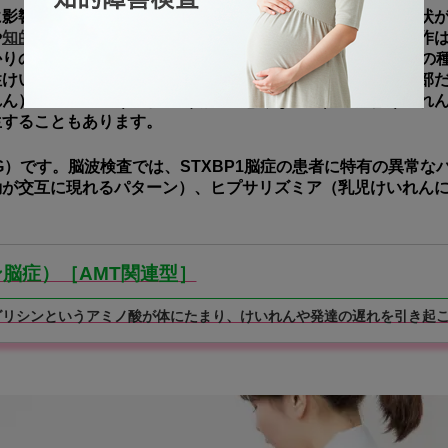
系に影響を与える稀で重篤な遺伝性疾患です。この疾患は、症状
や
知的障害
、てんかん（頻繁な発作）を引き起こします。発作は
りの赤ちゃんから13歳まで幅広いです。最も一般的な発作の
性けいれん（体全体のけいれん）、部分的けいれん（体の一部
れん）、アトニアけいれん（筋肉の急激な弛緩）、欠神けいれ
生することもあります。
G）です。脳波検査では、STXBP1脳症の患者に特有の異常
動が交互に現れるパターン）、ヒプサリズミア（乳児けいれん
。
脳症）［AMT関連型］
グリシンというアミノ酸が体にたまり、けいれんや発達の遅れを引き起