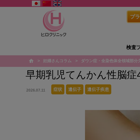
プラ
検査
妊婦さんコラム
ダウン症・全染色体全領域部分
h
o
m
早期乳児てんかん性脳症4型 (EIEE4
e
症状
遺伝子
遺伝子疾患
2026.07.11