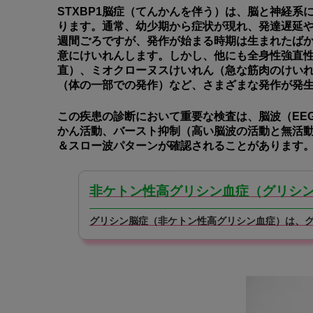
STXBP1脳症（てんかんを伴う）は、脳と神経
ります。通常、幼少期から症状が現れ、発達遅延
週間ごろですが、発作が始まる時期は生まれたばか
意にけいれんします。しかし、他にも全身性強直
直）、ミオクローヌスけいれん（急な筋肉のけい
（体の一部での発作）など、さまざまな発作が発
この疾患の診断において重要な検査は、脳波（EE
かん活動、バースト抑制（高い脳波の活動と無活
＆スロー波パターンが確認されることがあります
非ケトン性高グリシン血症（グリシン
グリシン脳症（非ケトン性高グリシン血症）は、