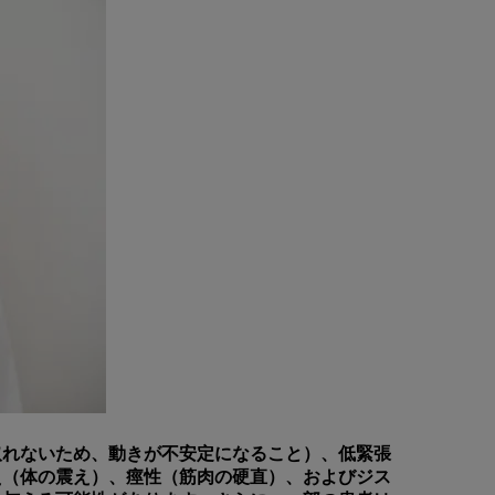
取れないため、動きが不安定になること）、低緊張
え（体の震え）、痙性（筋肉の硬直）、およびジス