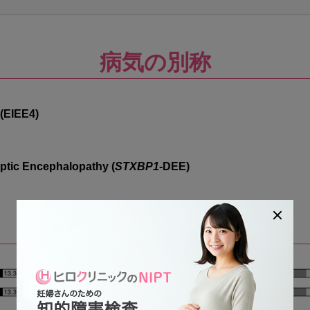
病気の別称
 (EIEE4)
ptic Encephalopathy (
STXBP1
-DEE)
疾患概要9q34.11