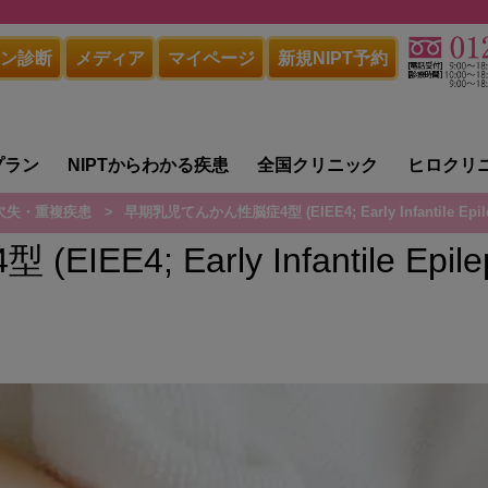
ン診断
メディア
マイページ
新規NIPT予約
プラン
NIPTからわかる疾患
全国クリニック
ヒロクリ
欠失・重複疾患
早期乳児てんかん性脳症4型 (EIEE4; Early Infantile Epilept
; Early Infantile Epilepti