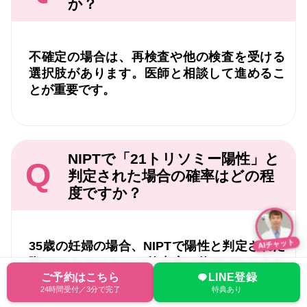
か？
不確定の場合は、再検査や他の検査を受ける
選択肢があります。医師と相談して進めるこ
とが重要です。
NIPTで「21トリソミー陽性」と
Q
判定された場合の確率はどの程
度ですか？
AIチャット
35歳の妊婦の場合、NIPTで陽性と判定された
際の21トリソミーの的中率は約76.7%とされ
ご予約はこちら
LINE登録
ています。
24時間受付／3分で完了
特典あり