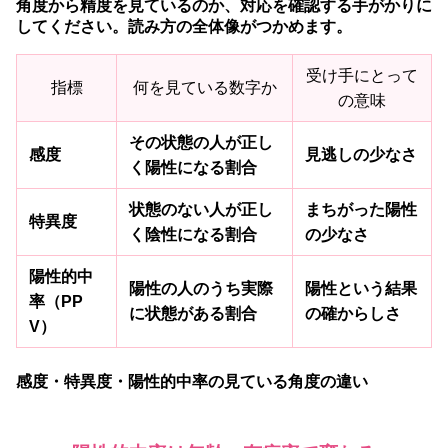
角度から精度を見ているのか、対応を確認する手がかりに
してください。読み方の全体像がつかめます。
受け手にとって
指標
何を見ている数字か
の意味
その状態の人が正し
感度
見逃しの少なさ
く陽性になる割合
状態のない人が正し
まちがった陽性
特異度
く陰性になる割合
の少なさ
陽性的中
陽性の人のうち実際
陽性という結果
率（PP
に状態がある割合
の確からしさ
V）
感度・特異度・陽性的中率の見ている角度の違い