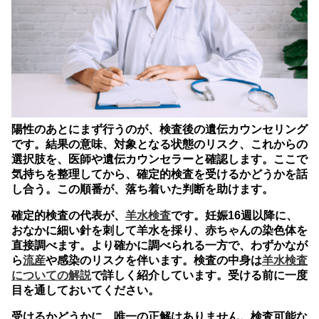
陽性のあとにまず行うのが、検査後の遺伝カウンセリング
です。結果の意味、対象となる状態のリスク、これからの
選択肢を、医師や遺伝カウンセラーと確認します。ここで
気持ちを整理してから、確定的検査を受けるかどうかを話
し合う。この順番が、落ち着いた判断を助けます。
確定的検査の代表が、
羊水検査
です。妊娠16週以降に、
おなかに細い針を刺して羊水を採り、赤ちゃんの染色体を
直接調べます。より確かに調べられる一方で、わずかなが
ら
流産
や感染のリスクを伴います。検査の中身は
羊水検査
についての解説
で詳しく紹介しています。受ける前に一度
目を通しておいてください。
受けるかどうかに、唯一の正解はありません。検査可能な