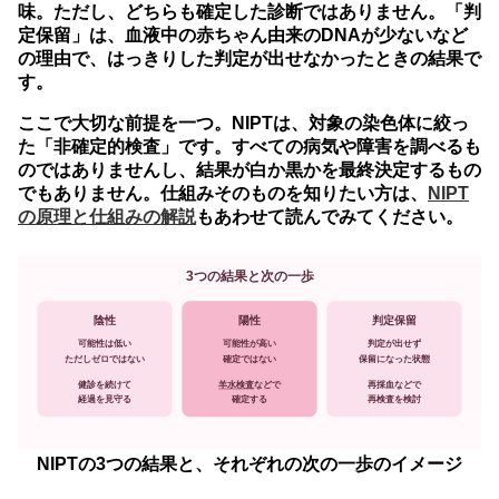
味。ただし、どちらも確定した診断ではありません。「判
定保留」は、血液中の赤ちゃん由来のDNAが少ないなど
の理由で、はっきりした判定が出せなかったときの結果で
す。
ここで大切な前提を一つ。NIPTは、対象の染色体に絞っ
た「非確定的検査」です。すべての病気や障害を調べるも
のではありませんし、結果が白か黒かを最終決定するもの
でもありません。仕組みそのものを知りたい方は、
NIPT
の原理と仕組みの解説
もあわせて読んでみてください。
3つの結果と次の一歩
陰性
陽性
判定保留
可能性が高い
判定が出せず
可能性は低い
確定ではない
保留になった状態
ただしゼロではない
健診を続けて
羊水検査
などで
再採血などで
経過を見守る
確定する
再検査を検討
NIPTの3つの結果と、それぞれの次の一歩のイメージ