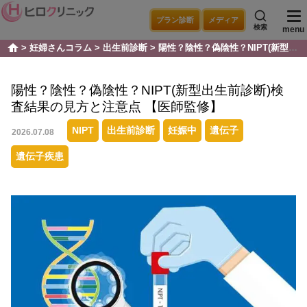
プラン診断
メディア
検索
menu
妊婦さんコラム
出生前診断
陽性？陰性？偽陰性？NIPT(新型出生前診断)検査結果の見方と注意点 【医師監修】
home
陽性？陰性？偽陰性？NIPT(新型出生前診断)検
査結果の見方と注意点 【医師監修】
NIPT
出生前診断
妊娠中
遺伝子
2026.07.08
遺伝子疾患