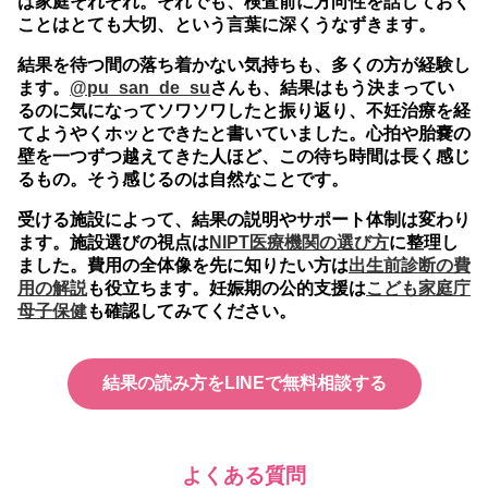
は家庭それぞれ。それでも、検査前に方向性を話しておく
ことはとても大切、という言葉に深くうなずきます。
結果を待つ間の落ち着かない気持ちも、多くの方が経験し
ます。
@pu_san_de_su
さんも、結果はもう決まってい
るのに気になってソワソワしたと振り返り、不妊治療を経
てようやくホッとできたと書いていました。心拍や胎嚢の
壁を一つずつ越えてきた人ほど、この待ち時間は長く感じ
るもの。そう感じるのは自然なことです。
受ける施設によって、結果の説明やサポート体制は変わり
ます。施設選びの視点は
NIPT医療機関の選び方
に整理し
ました。費用の全体像を先に知りたい方は
出生前診断の費
用の解説
も役立ちます。妊娠期の公的支援は
こども家庭庁
母子保健
も確認してみてください。
結果の読み方をLINEで無料相談する
よくある質問