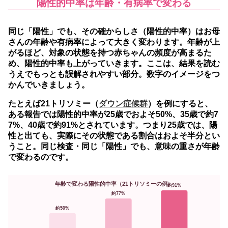
陽性的中率は年齢・有病率で変わる
同じ「陽性」でも、その確からしさ（陽性的中率）はお母
さんの年齢や有病率によって大きく変わります。
年齢が上
がるほど、対象の状態を持つ赤ちゃんの頻度が高まるた
め、陽性的中率も上がっていきます。ここは、結果を読む
うえでもっとも誤解されやすい部分。数字のイメージをつ
かんでいきましょう。
たとえば21トリソミー（
ダウン症候群
）を例にすると、
ある報告では陽性的中率が25歳でおよそ50%、35歳で約7
7%、40歳で約91%とされています。つまり25歳では、陽
性と出ても、実際にその状態である割合はおよそ半分とい
うこと。同じ検査・同じ「陽性」でも、意味の重さが年齢
で変わるのです。
年齢で変わる陽性的中率（21トリソミーの例）
約91%
約77%
約50%