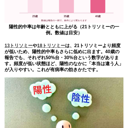
25歳
35歳
40歳
数値は報告の一例で、条件により変わります
陽性的中率は年齢とともに上がる（21トリソミーの一
例。数値は目安）
13トリソミー
や
18トリソミー
は、21トリソミーより頻度
が低いため、陽性的中率もさらに低めに出ます。40歳の
報告でも、それぞれ50%台・30%台という数字がありま
す。頻度が低い状態ほど、陽性のなかに「本当は違う人」
が入りやすい。これが有病率の効きかたです。