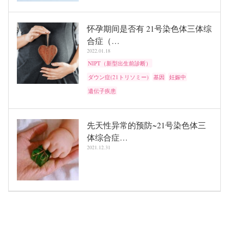
怀孕期间是否有 21号染色体三体综
合症（…
2022.01.18
NIPT（新型出生前診断）
ダウン症(21トリソミー)
基因
妊娠中
遺伝子疾患
先天性异常的预防~21号染色体三
体综合症…
2021.12.31