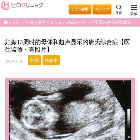
プラン診断
メディア
検索
菜单
NIPT・妊娠お役立ちコラム
唐氏综合症・全常染色体全领域部分缺失・重复疾病
home
妊娠13周时的母体和超声显示的唐氏综合症【医
生监修・有照片】
妊娠
妊娠中
2026.07.12