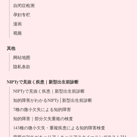
自闭症检测
横滨站前院
孕妇专栏
名古屋站前院
漫画
大阪站前院
视频
难波心斋桥院
冈山站前院
其他
博多站前院
网站地图
医生介绍
隐私条款
NIPT合作诊所
NIPTyで見抜く疾患｜新型出生前診断
NIPTyで見抜く疾患｜新型出生前診断
知的障害がわかるNIPTy│新型出生前診断
7種の微小欠失による知的障害
知的障害｜部分欠失重複の検査
143種の微小欠失・重複疾患による知的障害検査
両親の70％がキャリア｜キャリアスクイーニングテスト231