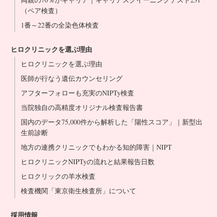
（ペア検査）
1番～22番の全染色体検査
ヒロクリニックを選ぶ理由
ヒロクリニックを選ぶ理由
医師が行なう遺伝カウンセリング
アフターフォローも充実のNIPTy検査
当院独自の高精度オリジナル検査報告書
国内のデータ75,000件から解析した「陽性スコア」｜新型出
生前診断
地方の連携クリニックでもわかる知的障害｜NIPT
ヒロクリニックNIPTyの流れと結果報告日数
ヒロクリックの羊水検査
検査機関「東京衛生検査所」について
採用情報