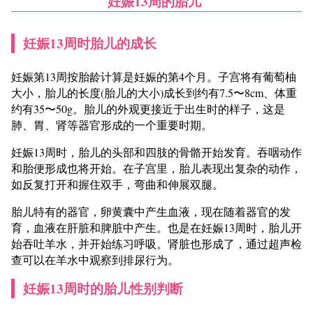
妊娠13周的胎儿
妊娠13周时胎儿的成长
妊娠第13周按胎龄计算是妊娠的第4个月。子宫将有葡萄柚
大小，胎儿的长度(胎儿的大小)成长到约有7.5〜8cm、体重
约有35〜50g。胎儿的外观更接近于出生时的样子，这是
肺、胃、肾等器官形成的一个重要时期。
妊娠13周时，胎儿的头部和四肢的骨骼开始发育。吞咽动作
和胎便形成也将开始。在子宫里，胎儿表现出复杂的动作，
如反复打开和握住双手，弯曲和伸展双腿。
胎儿特有的器官，卵黄囊中产生血液，现在随着器官的发
育，血液在肝脏和脾脏中产生。也是在妊娠13周时，胎儿开
始吞吐羊水，并开始练习呼吸。肾脏也形成了，通过超声检
查可以在羊水中观察到排尿行为。
妊娠13周时的胎儿性别判断