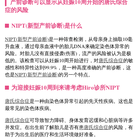
产前诊断可以显示从妊娠10周开始的唐氏综合
症的风险
NIPT(新型产前诊断)是什么
NIPT(新型产前诊断)
是一种筛查检测，从母亲身上抽取10毫
升血液，通过母亲血液中的胎儿DNA来确定染色体异常的
风险。对胎儿没有直接侵袭(伤害)，流产的风险被认为是极
低的。该检查可以从妊娠10周开始进行，对
唐氏综合症
的敏
感性和特异性达到99.9%，是一种高度准确的产前诊断，这
也是
NIPT(新型产前诊断)
的另一个特点。
为迎接妊娠10周到来请考虑Hiro诊所NIPT
唐氏综合症
是一种由染色体异常引起的先天性疾病。这也是
最常见的染色体疾病。
唐氏综合症
可导致智力障碍、身体发育迟缓和心脏病等许多
并发症。在出生前了解胎儿是否有患
唐氏综合症
的风险，有
助于为出生后的医疗和生活环境做好准备。