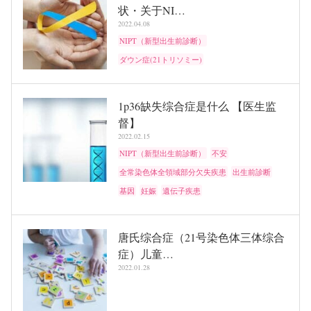
状・关于NI…
2022.04.08
NIPT（新型出生前診断）
ダウン症(21トリソミー)
1p36缺失综合症是什么 【医生监
督】
2022.02.15
NIPT（新型出生前診断）
不安
全常染色体全領域部分欠失疾患
出生前診断
基因
妊娠
遺伝子疾患
唐氏综合症（21号染色体三体综合
症）儿童…
2022.01.28