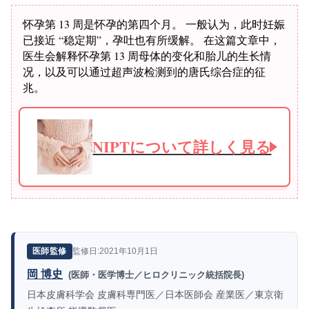
怀孕第 13 周是怀孕的第四个月。 一般认为，此时妊娠
已接近 “稳定期”，孕吐也有所缓解。 在这篇文章中，
医生会解释怀孕第 13 周母体的变化和胎儿的生长情
况，以及可以通过超声波检测到的唐氏综合症的征
兆。
NIPTについて詳しく見る
監修日:2021年10月1日
医師監修
岡 博史
(医師・医学博士／ヒロクリニック統括院長)
日本皮膚科学会 皮膚科専門医／日本医師会 産業医／東京衛