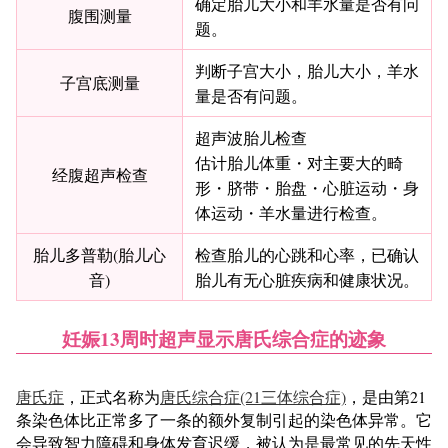
确定胎儿大小和羊水量是否有问
腹围测量
题。
判断子宫大小，胎儿大小，羊水
子宫底测量
量是否有问题。
超声波胎儿检查
估计胎儿体重・对主要大的畸
经腹超声检查
形・脐带・胎盘・心脏运动・身
体运动・羊水量进行检查。
胎儿多普勒(胎儿心
检查胎儿的心跳和心率，已确认
音)
胎儿有无心脏疾病和健康状况。
妊娠13周时超声显示唐氏综合症的迹象
唐氏症
，正式名称为
唐氏综合症(21三体综合症)
，是由第21
条染色体比正常多了一条的额外复制引起的染色体异常。它
会导致智力障碍和身体发育迟缓，被认为是最常见的先天性