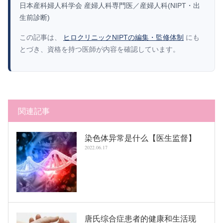
日本産科婦人科学会 産婦人科専門医／産婦人科(NIPT・出
生前診断)
この記事は、
ヒロクリニックNIPTの編集・監修体制
にも
とづき、資格を持つ医師が内容を確認しています。
関連記事
染色体异常是什么【医生监督】
2022.06.17
唐氏综合症患者的健康和生活现