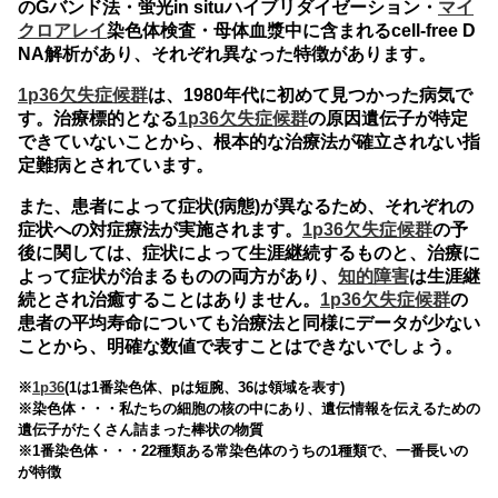
のGバンド法・蛍光in situハイブリダイゼーション・
マイ
クロアレイ
染色体検査・母体血漿中に含まれるcell-free D
NA解析があり、それぞれ異なった特徴があります。
1p36欠失症候群
は、1980年代に初めて見つかった病気で
す。治療標的となる
1p36欠失症候群
の原因遺伝子が特定
できていないことから、根本的な治療法が確立されない指
定難病とされています。
また、患者によって症状(病態)が異なるため、それぞれの
症状への対症療法が実施されます。
1p36欠失症候群
の予
後に関しては、症状によって生涯継続するものと、治療に
よって症状が治まるものの両方があり、
知的障害
は生涯継
続とされ治癒することはありません。
1p36欠失症候群
の
患者の平均寿命についても治療法と同様にデータが少ない
ことから、明確な数値で表すことはできないでしょう。
※
1p36
(1は1番染色体、pは短腕、36は領域を表す)
※染色体・・・私たちの細胞の核の中にあり、遺伝情報を伝えるための
遺伝子がたくさん詰まった棒状の物質
※1番染色体・・・22種類ある常染色体のうちの1種類で、一番長いの
が特徴