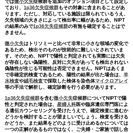
では
微小欠失
症候群を追加のオプション項目として設定し
ており、
1p36欠失症候群
もその対象に含まれることがあ
ります。ただし、対応している施設は限られているうえ、
欠失領域の大きさによって検出率に幅があるため、NIPT
の結果のみで
1p36欠失症候群
の有無を確定することはで
きません。
微小欠失
はトリソミーと比べて非常に小さな領域の変化で
あるため、検出そのものが技術的に難しいとされていま
す。そのため、NIPTで陽性と判定されても実際には欠失
が存在しない偽陽性、反対に欠失があっても検出されない
偽陰性が生じる可能性は否定できません。NIPTはあくま
で非確定的検査であるため、陽性の結果が出た場合は、
羊
水検査
や
絨毛検査
で採取した検体を染色体
マイクロアレイ
等の手法で解析し、確定診断を行う必要があります。
1p36欠失症候群
を含む
微小欠失
症候群についてNIPTで陽
性と判定された場合は、
産婦人科
医や臨床遺伝専門医によ
る遺伝カウンセリングを受けたうえで、確定検査に進むか
どうかを検討することが望ましいでしょう。検査を受ける
かどうか、また結果をどのように受け止めるかについては
一つの正解があるものではなく、ご夫婦・ご家族で話し合