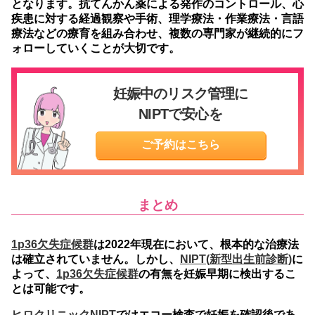
となります。抗てんかん薬による発作のコントロール、心
疾患に対する経過観察や手術、理学療法・作業療法・言語
療法などの療育を組み合わせ、複数の専門家が継続的にフ
ォローしていくことが大切です。
妊娠中のリスク管理に
NIPTで安心を
ご予約はこちら
まとめ
1p36欠失症候群
は2022年現在において、根本的な治療法
は確立されていません。しかし、
NIPT(新型出生前診断)
に
よって、
1p36欠失症候群
の有無を妊娠早期に検出するこ
とは可能です。
ヒロクリニックNIPT
ではエコー検査で妊娠を確認後であ