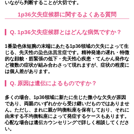
いながら判断することが大切です。
1p36欠失症候群に関するよくある質問
Q. 1p36欠失症候群とはどんな病気ですか？
1番染色体短腕の末端にあたる1p36領域の欠失によって生
じる、先天性の
染色体異常
症です。精神発達の遅れ・特徴
的な顔貌・筋緊張の低下・先天性心疾患・てんかん発作な
ど複数の症状が組み合わさって現れますが、症状の程度に
は個人差があります。
Q. 原因は遺伝によるものですか？
多くの場合、1p36領域に新たに生じた微小な欠失が原因
であり、両親のいずれかから受け継いだものではありませ
ん。ただし、まれに親が均衡転座を保有しており、それに
由来する不均衡転座によって発症するケースもあります。
心配な場合は遺伝カウンセリングで詳しく相談してくださ
い。