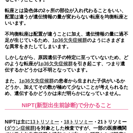
転座とは染色体の2ヶ所の部位が入れ代わることをいい、
配置は違うが遺伝情報の量が変わらない転座を均衡転座と
いいます。
不均衡転座は配置が違うことに加え、遺伝情報の量に過不
足が生じているため、
1p36欠失症候群
のようにさまざま
な異常をきたしてしまいます。
しかしながら、原因遺伝子の特定に至っていないため、ど
のような転座が
1p36欠失症候群
を引き起こす、つまり遺
伝するかどうかは不明となっています。
また、
1p36欠失症候群
の患者から生まれた子供がいるか
どうか、加えてその数が極めて少ないことが考えられるた
め、遺伝するかどうかは未だ明らかになっていません。
NIPT(新型出生前診断)で分かること
NIPTは主に
13トリソミー
・
18トリソミー
・21トリソミー
(
ダウン症候群
)を対象とした検査ですが、一部の医療機関