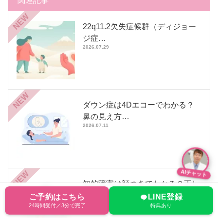
関連記事
NEW
22q11.2欠失症候群（ディジョー
ジ症…
2026.07.29
NEW
ダウン症は4Dエコーでわかる？
鼻の見え方…
2026.07.11
NEW
AIチャット
知的障害は顔つきでわかる？正し
い理解と特…
ご予約はこちら
LINE登録
2026.07.11
24時間受付／3分で完了
特典あり