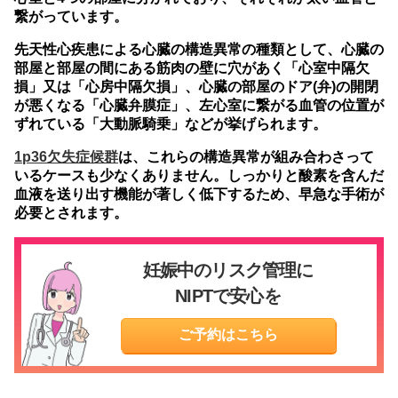
繋がっています。
先天性心疾患による心臓の構造異常の種類として、心臓の
部屋と部屋の間にある筋肉の壁に穴があく「心室中隔欠
損」又は「心房中隔欠損」、心臓の部屋のドア(弁)の開閉
が悪くなる「心臓弁膜症」、左心室に繋がる血管の位置が
ずれている「大動脈騎乗」などが挙げられます。
1p36欠失症候群
は、これらの構造異常が組み合わさって
いるケースも少なくありません。しっかりと酸素を含んだ
血液を送り出す機能が著しく低下するため、早急な手術が
必要とされます。
妊娠中のリスク管理に
NIPTで安心を
ご予約はこちら