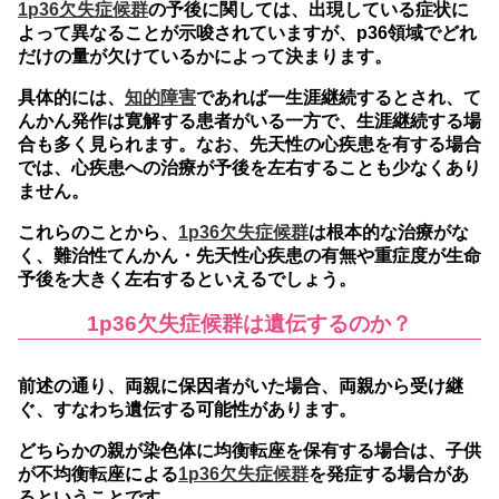
1p36欠失症候群
の予後に関しては、出現している症状に
よって異なることが示唆されていますが、p36領域でどれ
だけの量が欠けているかによって決まります。
具体的には、
知的障害
であれば一生涯継続するとされ、て
んかん発作は寛解する患者がいる一方で、生涯継続する場
合も多く見られます。なお、先天性の心疾患を有する場合
では、心疾患への治療が予後を左右することも少なくあり
ません。
これらのことから、
1p36欠失症候群
は根本的な治療がな
く、難治性てんかん・先天性心疾患の有無や重症度が生命
予後を大きく左右するといえるでしょう。
1p36欠失症候群は遺伝するのか？
前述の通り、両親に保因者がいた場合、両親から受け継
ぐ、すなわち遺伝する可能性があります。
どちらかの親が染色体に均衡転座を保有する場合は、子供
が不均衡転座による
1p36欠失症候群
を発症する場合があ
るということです。