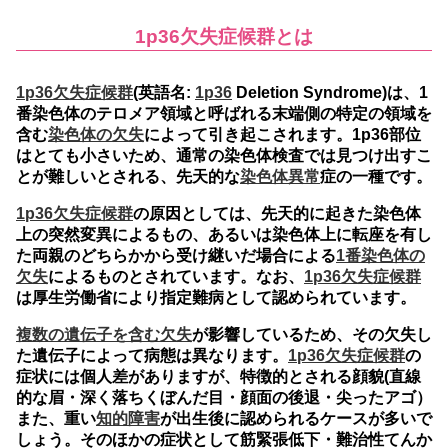
1p36欠失症候群とは
1p36欠失症候群
(英語名:
1p36
Deletion Syndrome)は、1
番染色体のテロメア領域と呼ばれる末端側の特定の領域を
含む
染色体の欠失
によって引き起こされます。1p36部位
はとても小さいため、通常の染色体検査では見つけ出すこ
とが難しいとされる、先天的な
染色体異常
症の一種です。
1p36欠失症候群
の原因としては、先天的に起きた染色体
上の突然変異によるもの、あるいは染色体上に転座を有し
た両親のどちらかから受け継いだ場合による
1番染色体の
欠失
によるものとされています。なお、
1p36欠失症候群
は厚生労働省により指定難病として認められています。
複数の遺伝子を含む欠失
が影響しているため、その欠失し
た遺伝子によって病態は異なります。
1p36欠失症候群
の
症状には個人差がありますが、特徴的とされる顔貌(直線
的な眉・深く落ちくぼんだ目・顔面の後退・尖ったアゴ）
また、重い
知的障害
が出生後に認められるケースが多いで
しょう。そのほかの症状として筋緊張低下・難治性てんか