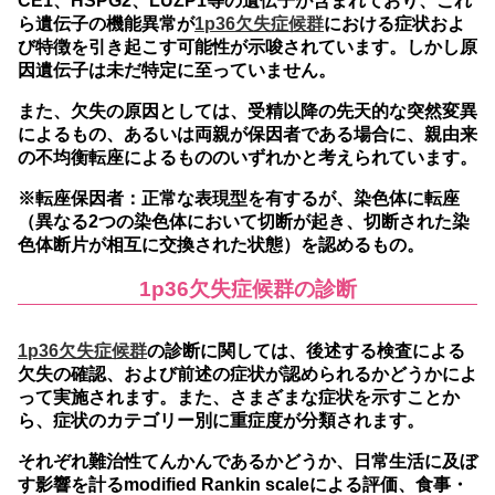
CE1、HSPG2、LUZP1等の遺伝子が含まれており、これ
ら遺伝子の機能異常が
1p36欠失症候群
における症状およ
び特徴を引き起こす可能性が示唆されています。しかし原
因遺伝子は未だ特定に至っていません。
また、欠失の原因としては、受精以降の先天的な突然変異
によるもの、あるいは両親が保因者である場合に、親由来
の不均衡転座によるもののいずれかと考えられています。
※転座保因者：正常な表現型を有するが、染色体に転座
（異なる2つの染色体において切断が起き、切断された染
色体断片が相互に交換された状態）を認めるもの。
1p36欠失症候群の診断
1p36欠失症候群
の診断に関しては、後述する検査による
欠失の確認、および前述の症状が認められるかどうかによ
って実施されます。また、さまざまな症状を示すことか
ら、症状のカテゴリー別に重症度が分類されます。
それぞれ難治性てんかんであるかどうか、日常生活に及ぼ
す影響を計るmodified Rankin scaleによる評価、食事・