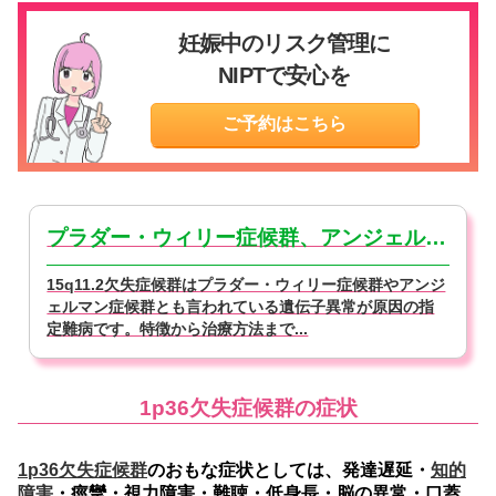
妊娠中のリスク管理に
NIPTで安心を
ご予約はこちら
プラダー・ウィリー症候群、アンジェルマン症候群とは【医師監修】
15q11.2欠失症候群はプラダー・ウィリー症候群やアンジ
ェルマン症候群とも言われている遺伝子異常が原因の指
定難病です。特徴から治療方法まで...
1p36欠失症候群の症状
1p36欠失症候群
のおもな症状としては、発達遅延・
知的
障害
・痙攣・視力障害・難聴・低身長・脳の異常・口蓋