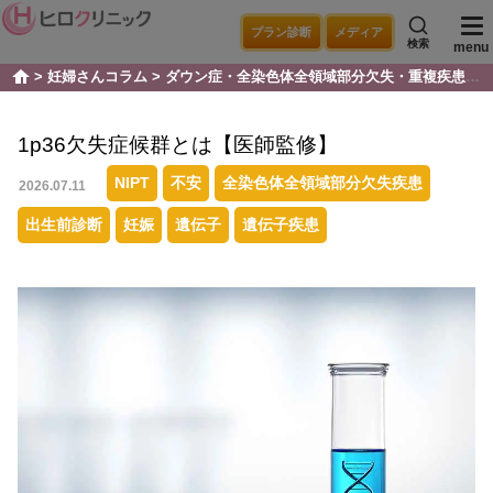
プラン診断
メディア
検索
menu
妊婦さんコラム
ダウン症・全染色体全領域部分欠失・重複疾患
home
1p36欠失症候群とは【医師監修】
NIPT
不安
全染色体全領域部分欠失疾患
2026.07.11
出生前診断
妊娠
遺伝子
遺伝子疾患