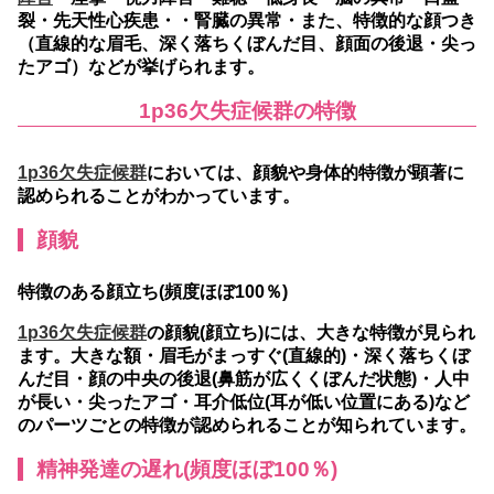
裂・先天性心疾患・・腎臓の異常・また、特徴的な顔つき
（直線的な眉毛、深く落ちくぼんだ目、顔面の後退・尖っ
たアゴ）などが挙げられます。
1p36欠失症候群の特徴
1p36欠失症候群
においては、顔貌や身体的特徴が顕著に
認められることがわかっています。
顔貌
特徴のある顔立ち(頻度ほぼ100％)
1p36欠失症候群
の顔貌(顔立ち)には、大きな特徴が見られ
ます。大きな額・眉毛がまっすぐ(直線的)・深く落ちくぼ
んだ目・顔の中央の後退(鼻筋が広くくぼんだ状態)・人中
が長い・尖ったアゴ・耳介低位(耳が低い位置にある)など
のパーツごとの特徴が認められることが知られています。
精神発達の遅れ(頻度ほぼ100％)