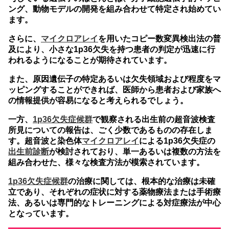
ング、動物モデルの開発を組み合わせて特定され始めてい
ます。
さらに、
マイクロアレイ
を用いたコピー数変異検出法の普
及により、小さな1p36欠失を持つ患者の判定が迅速に行
われるようになることが期待されています。
また、原因遺伝子の特定あるいは欠失領域および程度をマ
ッピングすることができれば、医師から患者および家族へ
の情報提供が容易になると考えられるでしょう。
一方、
1p36欠失症候群
で観察される出生前の超音波検査
所見についての報告は、ごく少数であるものの存在しま
す。超音波と染色体
マイクロアレイ
による1p36欠失症の
出生前診断
が検討されており、単一あるいは複数の方法を
組み合わせた、様々な検査方法が模索されています。
1p36欠失症候群
の治療に関しては、根本的な治療は未確
立であり、それぞれの症状に対する薬物療法または手術療
法、あるいは専門的なトレーニングによる対症療法が中心
となっています。