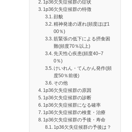
1p36欠失症候群の症状
1p36欠失症候群の特徴
顔貌
精神発達の遅れ(頻度ほぼ1
00％)
筋緊張の低下による摂食困
難(頻度70％以上)
先天性心疾患(頻度40−7
0％)
けいれん・てんかん発作(頻
度50％前後)
その他
1p36欠失症候群の原因
1p36欠失症候群の診断
1p36欠失症候群になる確率
1p36欠失症候群の検査・治療
1p36欠失症候群の予後・寿命
1p36欠失症候群の予後は？