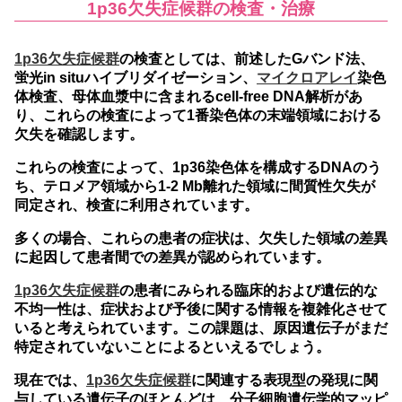
1p36欠失症候群の検査・治療
1p36欠失症候群
の検査としては、前述したGバンド法、
蛍光in situハイブリダイゼーション、
マイクロアレイ
染色
体検査、母体血漿中に含まれるcell-free DNA解析があ
り、これらの検査によって1番染色体の末端領域における
欠失を確認します。
これらの検査によって、1p36染色体を構成するDNAのう
ち、テロメア領域から1-2 Mb離れた領域に間質性欠失が
同定され、検査に利用されています。
多くの場合、これらの患者の症状は、欠失した領域の差異
に起因して患者間での差異が認められています。
1p36欠失症候群
の患者にみられる臨床的および遺伝的な
不均一性は、症状および予後に関する情報を複雑化させて
いると考えられています。この課題は、原因遺伝子がまだ
特定されていないことによるといえるでしょう。
現在では、
1p36欠失症候群
に関連する表現型の発現に関
与している遺伝子のほとんどは、分子細胞遺伝学的マッピ