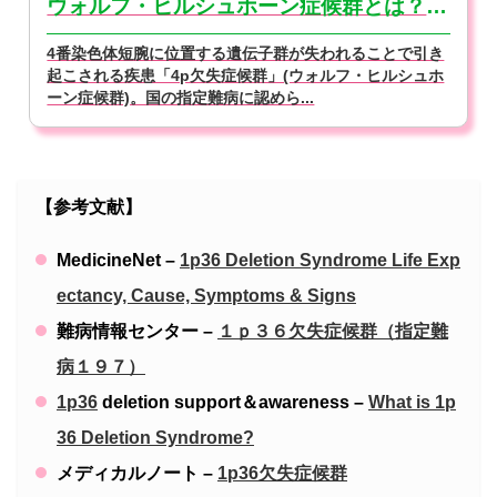
ウォルフ・ヒルシュホーン症候群とは？特徴や原因、症状【医師監修】
4番染色体短腕に位置する遺伝子群が失われることで引き
起こされる疾患「4p欠失症候群」(ウォルフ・ヒルシュホ
ーン症候群)。国の指定難病に認めら...
【参考文献】
MedicineNet –
1p36 Deletion Syndrome Life Exp
ectancy, Cause, Symptoms & Signs
難病情報センター –
１ｐ３６欠失症候群（指定難
病１９７）
1p36
deletion support＆awareness –
What is 1p
36 Deletion Syndrome?
メディカルノート –
1p36欠失症候群