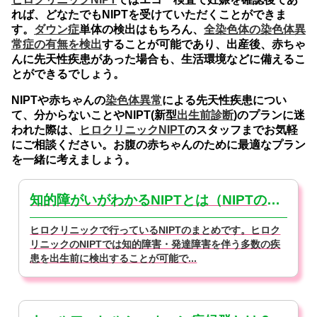
れば、どなたでもNIPTを受けていただくことができま
す。
ダウン症
単体の検出はもちろん、
全染色体の染色体異
常症の有無を検出
することが可能であり、出産後、赤ちゃ
んに先天性疾患があった場合も、生活環境などに備えるこ
とができるでしょう。
NIPTや赤ちゃんの
染色体異常
による先天性疾患につい
て、分からないことやNIPT(新型
出生前診断
)のプランに迷
われた際は、
ヒロクリニックNIPT
のスタッフまでお気軽
にご相談ください。お腹の赤ちゃんのために最適なプラン
を一緒に考えましょう。
知的障がいがわかるNIPTとは（NIPTの基本）
ヒロクリニックで行っているNIPTのまとめです。ヒロク
リニックのNIPTでは知的障害・発達障害を伴う多数の疾
患を出生前に検出することが可能で...