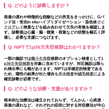
Q. どのように診断しますか？
発達の遅れや特徴的な顔貌などの所見をきっかけに、Gバ
ンド法・蛍光in situハイブリダイゼーション・染色体
マイ
クロアレイ
検査などを組み合わせて欠失の有無を確認しま
す。診断後は心臓・脳・聴覚・視覚などの状態を幅広く評
価し、必要な支援につなげます。
Q. NIPTで1p36欠失症候群はわかりますか？
一部の施設では
微小欠失
症候群のオプション検査として
1
p36欠失症候群
を対象に含めていますが、対応施設は限ら
れ検出率にも幅があります。NIPTは非確定的検査である
ため、陽性の結果が出た場合も
羊水検査
や
絨毛検査
による
確定診断が必要です。
Q. どのような治療・支援がありますか？
根本的な治療法は確立されておらず、てんかん・心疾患・
発達の遅れなど、それぞれの症状に対する対症療法が中心