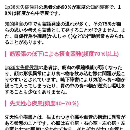
1p36欠失症候群
の患者の約90％が重度の
知的障害
で、1
0％は軽度から中等度です。
知的障害
の中でも言語発達の遅れが多く、その75％が自
らの思いや考えを言葉として発することができません。ま
た、自傷行為や癇癪(かんしゃく)などの行動異常もみられ
ることがあります。
筋緊張の低下による摂食困難(頻度70％以上)
1p36欠失症候群
の患者は、筋肉の収縮機能が弱くなった
り、顔の形状異常により食べ物を飲み込む際に問題が起こ
りやすいとされています。嚥下障害により気管へ食べ物が
誤って入ってしまったり、胃の中の食べ物が逆流し嘔吐を
することも少なくありません。
先天性心疾患(頻度40−70％)
先天性心疾患とは、生まれつき心臓や血管の構造に異常が
ある状態のことです。心臓は右心房・右心室・左心房・左
心室と4つの部屋に分かれており、それぞれが太い血管と