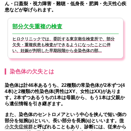
ん・口蓋裂・視力障害・難聴・低身長・肥満・先天性心疾
患などが挙げられます。
部分欠失重複の検査
ヒロクリニックでは、委託する東京衛生検査所で、部分
欠失・重複疾患も検査ができるようになったことに伴
い、妊娠が判明した早期段階から全染色体の部...
染色体の欠失とは
染色体は計46本あるうち、22種類の常染色体が2本ずつ(4
4本)と2種類の性染色体(男性はXY、女性はXX)がありま
す。2本ずつあるうちの1本は母親から、もう1本は父親か
ら遺伝情報を引き継ぎます。
また、染色体のセントロメアという中心を挟んで短い側の
部分を短腕(p)といい、長い部分を長腕(q)といいます。
微
小欠失症候群
と呼ばれることもあり、診断には、従来から