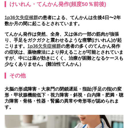
けいれん・てんかん発作(頻度50％前後)
1p36欠失症候群
の患者による、てんかんは生後4日〜2年
数か月の間に起こるとされています。
てんかん発作は突然、全身、又は体の一部の筋肉が強張
り、手足をガクガクと震わせるような痙攣(けいれん)が起
こります。
1p36欠失症候群
の患者の多くのてんかん発作
の症状は、薬物療法により抑えることが可能とされていま
すが、中には薬が効きにくく、治療が困難となるケースも
少なくありません。(難治性てんかん）
その他
大脳の形成障害・大泉門の閉鎖遅延・指趾(手足の指)の変
形・甲状腺機能低下・視力障害・斜視・白内障・肥満・聴
力障害・骨格・性器・腎臓の異常や奇形等が認められま
す。