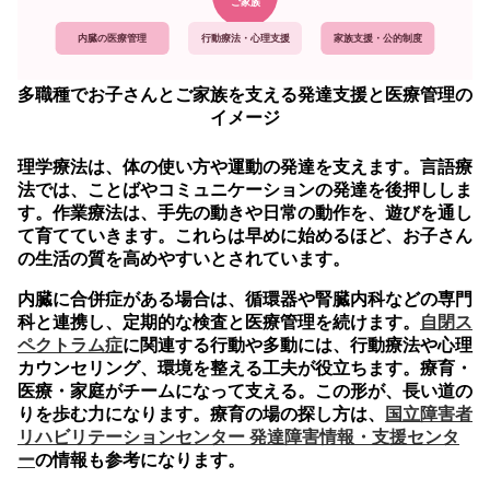
ご家族
内臓の医療管理
行動療法・心理支援
家族支援・公的制度
多職種でお子さんとご家族を支える発達支援と医療管理の
イメージ
理学療法は、体の使い方や運動の発達を支えます。言語療
法では、ことばやコミュニケーションの発達を後押ししま
す。作業療法は、手先の動きや日常の動作を、遊びを通し
て育てていきます。これらは早めに始めるほど、お子さん
の生活の質を高めやすいとされています。
内臓に合併症がある場合は、循環器や腎臓内科などの専門
科と連携し、定期的な検査と医療管理を続けます。
自閉ス
ペクトラム症
に関連する行動や多動には、行動療法や心理
カウンセリング、環境を整える工夫が役立ちます。療育・
医療・家庭がチームになって支える。この形が、長い道の
りを歩む力になります。療育の場の探し方は、
国立障害者
リハビリテーションセンター 発達障害情報・支援センタ
ー
の情報も参考になります。