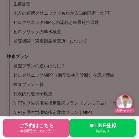
生前診断
地方の連携クリニックでもわかる知的障害｜NIPT
ヒロクリニックNIPTyの流れと結果報告日数
ヒロクリックの羊水検査
検査機関「東京衛生検査所」について
検査プラン
検査プランの違いはなに？
ヒロクリニックNIPT（新型出生前診断）を選ぶ理由
検査プラン一覧
代表的な遺伝子疾患
NIPTy 厚生労働省指定難病プラン《プレミアム》｜NIPT
AIチャット
NIPTy 厚生労働省指定難病プラン｜NIPT
NIPTy その他のプラン｜NIPT
ご予約はこちら
LINE登録
検査オプション｜NIPT
24時間受付／3分で完了
特典あり