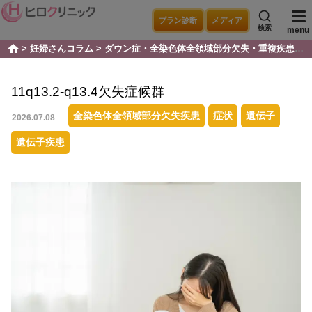
プラン診断
メディア
検索
menu
妊婦さんコラム
ダウン症・全染色体全領域部分欠失・重複疾患
1
home
11q13.2-q13.4欠失症候群
全染色体全領域部分欠失疾患
症状
遺伝子
2026.07.08
遺伝子疾患