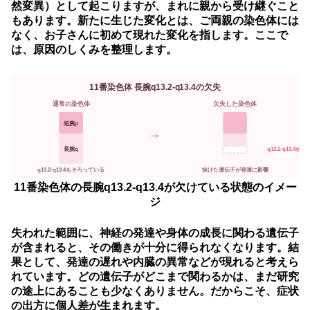
然変異）として起こりますが、まれに親から受け継ぐこと
もあります。
新たに生じた変化とは、ご両親の染色体には
なく、お子さんに初めて現れた変化を指します。ここで
は、原因のしくみを整理します。
11番染色体 長腕q13.2-q13.4の欠失
通常の染色体
欠失した染色体
短腕p
→
長腕q
q13.2-q13.4が欠
抜けた遺伝子が発達に影響
q13.2-q13.4もそろっている
11番染色体の長腕q13.2-q13.4が欠けている状態のイメー
ジ
失われた範囲に、神経の発達や身体の成長に関わる遺伝子
が含まれると、その働きが十分に得られなくなります。結
果として、発達の遅れや内臓の異常などが現れると考えら
れています。どの遺伝子がどこまで関わるかは、まだ研究
の途上にあることも少なくありません。だからこそ、症状
の出方に個人差が生まれます。