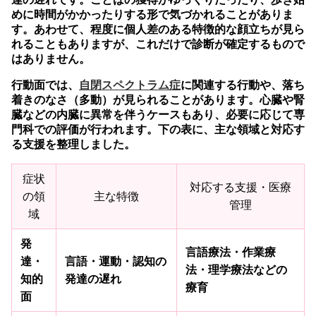
めに時間がかかったりする形で気づかれることがありま
す。あわせて、程度に個人差のある特徴的な顔立ちが見ら
れることもありますが、これだけで診断が確定するもので
はありません。
行動面では、
自閉スペクトラム症
に関連する行動や、落ち
着きのなさ（多動）が見られることがあります。心臓や腎
臓などの内臓に異常を伴うケースもあり、必要に応じて専
門科での評価が行われます。下の表に、主な領域と対応す
る支援を整理しました。
症状
対応する支援・医療
の領
主な特徴
管理
域
発
言語療法・作業療
達・
言語・運動・認知の
法・理学療法などの
知的
発達の遅れ
療育
面