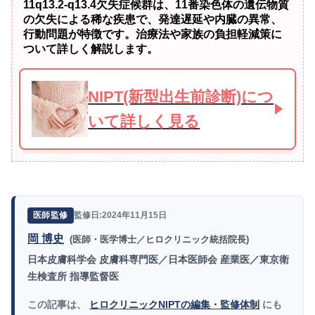
11q13.2-q13.4欠失症候群は、11番染色体の遺伝物質
の欠失による稀な疾患で、発達遅延や内臓の異常、
行動問題が特徴です。治療法や家族の負担軽減策に
ついて詳しく解説します。
NIPT(新型出生前診断)につ
いて詳しく見る
監修日:2024年11月15日
医師監修
岡 博史
(医師・医学博士／ヒロクリニック統括院長)
日本皮膚科学会 皮膚科専門医／日本医師会 産業医／東京衛
生検査所 指導監督医
この記事は、
ヒロクリニックNIPTの編集・監修体制
にも