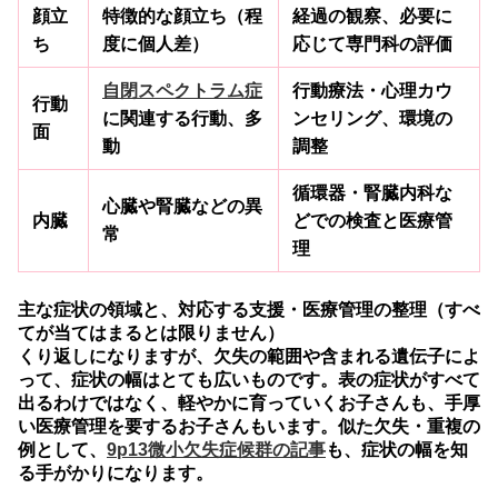
顔立
特徴的な顔立ち（程
経過の観察、必要に
ち
度に個人差）
応じて専門科の評価
自閉スペクトラム症
行動療法・心理カウ
行動
に関連する行動、多
ンセリング、環境の
面
動
調整
循環器・腎臓内科な
心臓や腎臓などの異
内臓
どでの検査と医療管
常
理
主な症状の領域と、対応する支援・医療管理の整理（すべ
てが当てはまるとは限りません）
くり返しになりますが、欠失の範囲や含まれる遺伝子によ
って、症状の幅はとても広いものです。表の症状がすべて
出るわけではなく、軽やかに育っていくお子さんも、手厚
い医療管理を要するお子さんもいます。似た欠失・重複の
例として、
9p13微小欠失症候群の記事
も、症状の幅を知
る手がかりになります。