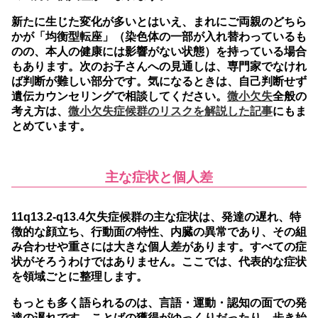
新たに生じた変化が多いとはいえ、まれにご両親のどちら
かが「均衡型転座」（染色体の一部が入れ替わっているも
のの、本人の健康には影響がない状態）を持っている場合
もあります。次のお子さんへの見通しは、専門家でなけれ
ば判断が難しい部分です。気になるときは、自己判断せず
遺伝カウンセリングで相談してください。
微小欠失
全般の
考え方は、
微小欠失症候群のリスクを解説した記事
にもま
とめています。
主な症状と個人差
11q13.2-q13.4欠失症候群の主な症状は、発達の遅れ、特
徴的な顔立ち、行動面の特性、内臓の異常であり、その組
み合わせや重さには大きな個人差があります。
すべての症
状がそろうわけではありません。ここでは、代表的な症状
を領域ごとに整理します。
もっとも多く語られるのは、言語・運動・認知の面での発
達の遅れです。ことばの獲得がゆっくりだったり、歩き始