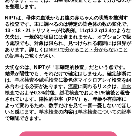
あります。ここでは、出生前の検査でどこまで分かるのか
を整理します。
NIPTは、母体の血液からお腹の赤ちゃんの状態を推測す
る検査です。主に調べるのは特定の染色体の数の変化で、
13・18・21トリソミーが代表例。11q13.2-q13.4のような
欠失は、一般的な項目には含まれません。オプションで扱
う施設でも、対象は限られ、見つけられる範囲には限界が
あります。詳しくは
NIPTで分かること・分からないこと
の記事
もご覧ください。
大切なのは、NIPTが「非確定的検査」だという点です。
結果が陽性でも、それだけで確定はしません。確定診断に
は、
羊水検査
や
絨毛検査
に染色体
マイクロアレイ
検査を組
み合わせる必要があります。
流産
に関わるリスクは、
羊水
検査
でおよそ0.3%前後、
絨毛検査
でおよそ1%前後と報告
されています。陽性的中率（PPV）も、年齢や有病率に
よって変わるため、数字だけを見て一喜一憂しないでほし
いと感じます。
羊水検査
の内容は
羊水検査についての記事
で確認できます。