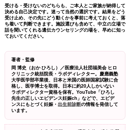
受ける・受けないのどちらも、ご本人とご家族が納得して
決める自己決定です。迷って当然の選択です。結果をどう
受け止め、その先にどう動くかを事前に考えておくと、落
ち着いて判断できます。施設選びも含めて、中立の立場で
話を聞いてくれる遺伝カウンセリングの場を、早めに知っ
ておいてください。
著者・監修
岡 博史（おか ひろし）／医療法人社団福美会 ヒロ
クリニック統括院長・ラボディレクター。慶應義塾
大学医学部卒業後、日本と米国の医師国家試験に合
格し、医学博士を取得。日本に約20人しかいない
ラボディレクター資格を保有。YouTube「ひろし
先生の正しいエビデンス妊娠ch」などで、エビデ
ンスにもとづく妊娠・
出生前診断
の情報を発信して
います。