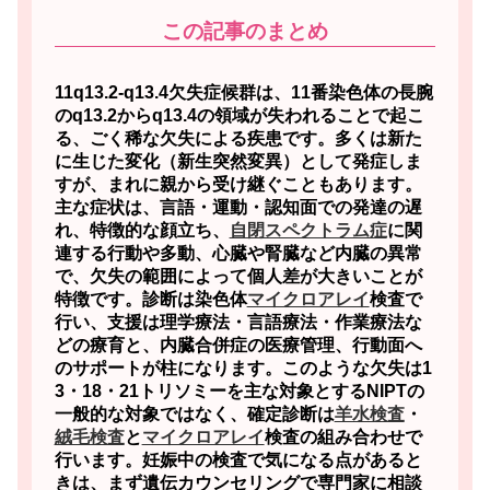
この記事のまとめ
11q13.2-q13.4欠失症候群は、11番染色体の長腕
のq13.2からq13.4の領域が失われることで起こ
る、ごく稀な欠失による疾患です。
多くは新た
に生じた変化（新生突然変異）として発症しま
すが、まれに親から受け継ぐこともあります。
主な症状は、言語・運動・認知面での発達の遅
れ、特徴的な顔立ち、
自閉スペクトラム症
に関
連する行動や多動、心臓や腎臓など内臓の異常
で、欠失の範囲によって個人差が大きいことが
特徴です。診断は染色体
マイクロアレイ
検査で
行い、支援は理学療法・言語療法・作業療法な
どの療育と、内臓合併症の医療管理、行動面へ
のサポートが柱になります。このような欠失は1
3・18・21トリソミーを主な対象とするNIPTの
一般的な対象ではなく、確定診断は
羊水検査
・
絨毛検査
と
マイクロアレイ
検査の組み合わせで
行います。妊娠中の検査で気になる点があると
きは、まず遺伝カウンセリングで専門家に相談