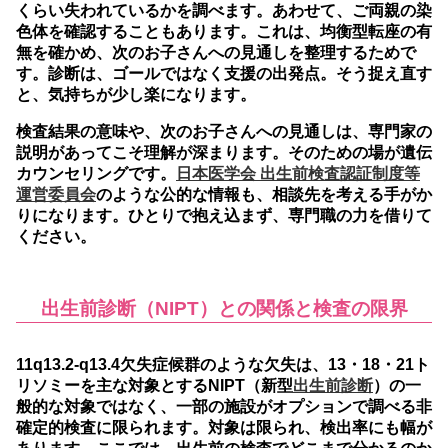
くらい失われているかを調べます。あわせて、ご両親の染
色体を確認することもあります。これは、均衡型転座の有
無を確かめ、次のお子さんへの見通しを整理するためで
す。診断は、ゴールではなく支援の出発点。そう捉え直す
と、気持ちが少し楽になります。
検査結果の意味や、次のお子さんへの見通しは、専門家の
説明があってこそ理解が深まります。そのための場が遺伝
カウンセリングです。
日本医学会 出生前検査認証制度等
運営委員会
のような公的な情報も、相談先を考える手がか
りになります。ひとりで抱え込まず、専門職の力を借りて
ください。
出生前診断（NIPT）との関係と検査の限界
11q13.2-q13.4欠失症候群のような欠失は、13・18・21ト
リソミーを主な対象とするNIPT（新型
出生前診断
）の一
般的な対象ではなく、一部の施設がオプションで調べる非
確定的検査に限られます。
対象は限られ、検出率にも幅が