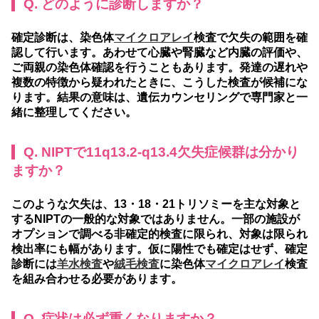
Q. どのように診断しますか？
確定診断は、染色体
マイクロアレイ
検査で欠失の範囲を確
認して行います。あわせて心臓や腎臓など内臓の評価や、
ご両親の染色体確認を行うこともあります。発達の遅れや
複数の特徴から疑われたときに、こうした検査が候補にな
ります。結果の意味は、遺伝カウンセリングで専門家と一
緒に整理してください。
Q. NIPTで11q13.2-q13.4欠失症候群は分かり
ますか？
このような欠失は、13・18・21トリソミーを主な対象と
するNIPTの一般的な対象ではありません。一部の施設が
オプションで調べる非確定的検査に限られ、対象は限られ
検出率にも幅があります。仮に陽性でも確定はせず、確定
診断には
羊水検査
や
絨毛検査
に染色体
マイクロアレイ
検査
を組み合わせる必要があります。
Q. 症状は必ず重くなりますか？