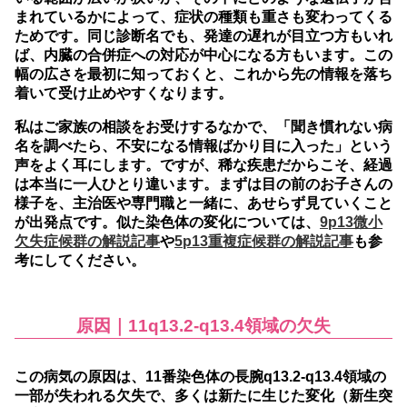
まれているかによって、症状の種類も重さも変わってくる
ためです。同じ診断名でも、発達の遅れが目立つ方もいれ
ば、内臓の合併症への対応が中心になる方もいます。この
幅の広さを最初に知っておくと、これから先の情報を落ち
着いて受け止めやすくなります。
私はご家族の相談をお受けするなかで、「聞き慣れない病
名を調べたら、不安になる情報ばかり目に入った」という
声をよく耳にします。ですが、稀な疾患だからこそ、経過
は本当に一人ひとり違います。まずは目の前のお子さんの
様子を、主治医や専門職と一緒に、あせらず見ていくこと
が出発点です。似た染色体の変化については、
9p13微小
欠失症候群の解説記事
や
5p13重複症候群の解説記事
も参
考にしてください。
原因｜11q13.2-q13.4領域の欠失
この病気の原因は、11番染色体の長腕q13.2-q13.4領域の
一部が失われる欠失で、多くは新たに生じた変化（新生突