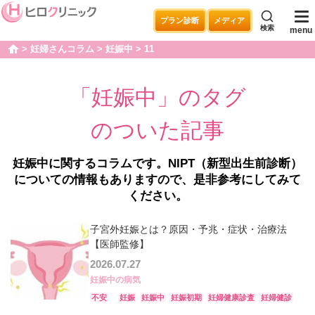
プラン診断
メディア
検索
menu
妊婦さんコラム
妊娠中
11
home
「妊娠中」のタグ
のついた記事
妊娠中に関するコラムです。NIPT（新型出生前診断）
についての情報もありますので、是非参考にしてみて
ください。
子宮外妊娠とは？原因・予兆・症状・治療法
【医師監修】
2026.07.27
妊娠中の病気
不安
妊娠
妊娠中
妊娠初期
妊婦健康診査
妊婦健診