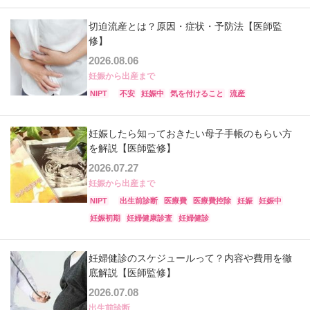
切迫流産とは？原因・症状・予防法【医師監
修】
2026.08.06
妊娠から出産まで
NIPT
不安
妊娠中
気を付けること
流産
妊娠したら知っておきたい母子手帳のもらい方
を解説【医師監修】
2026.07.27
妊娠から出産まで
NIPT
出生前診断
医療費
医療費控除
妊娠
妊娠中
妊娠初期
妊婦健康診査
妊婦健診
妊婦健診のスケジュールって？内容や費用を徹
底解説【医師監修】
2026.07.08
出生前診断