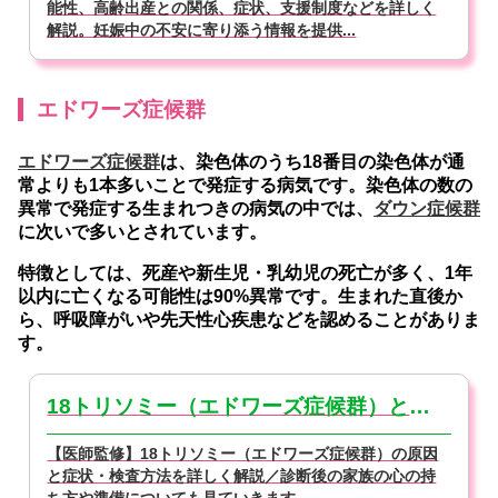
能性、高齢出産との関係、症状、支援制度などを詳しく
解説。妊娠中の不安に寄り添う情報を提供...
エドワーズ症候群
エドワーズ症候群
は、染色体のうち18番目の染色体が通
常よりも1本多いことで発症する病気です。染色体の数の
異常で発症する生まれつきの病気の中では、
ダウン症候群
に次いで多いとされています。
特徴としては、死産や新生児・乳幼児の死亡が多く、1年
以内に亡くなる可能性は90%異常です。生まれた直後か
ら、呼吸障がいや先天性心疾患などを認めることがありま
す。
18トリソミー（エドワーズ症候群）とは？症状・治療法・予後を解説【医師監修】
【医師監修】18トリソミー（エドワーズ症候群）の原因
と症状・検査方法を詳しく解説／診断後の家族の心の持