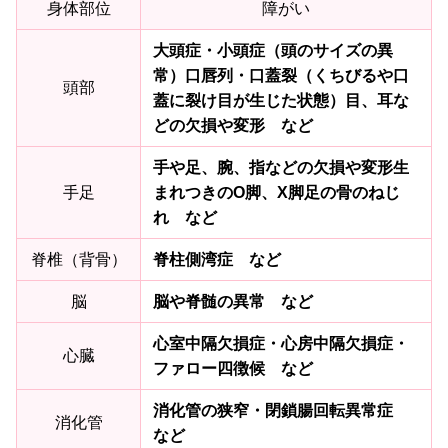
身体部位
障がい
大頭症・小頭症（頭のサイズの異
常）口唇列・口蓋裂（くちびるや口
頭部
蓋に裂け目が生じた状態）目、耳な
どの欠損や変形 など
手や足、腕、指などの欠損や変形生
手足
まれつきのO脚、X脚足の骨のねじ
れ など
脊椎（背骨）
脊柱側湾症 など
脳
脳や脊髄の異常 など
心室中隔欠損症・心房中隔欠損症・
心臓
ファロー四徴候 など
消化管の狭窄・閉鎖腸回転異常症
消化管
など