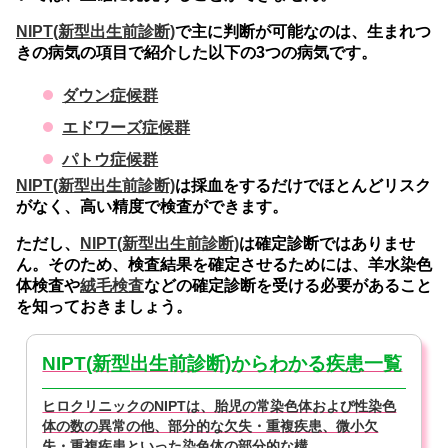
NIPT(新型出生前診断)
で主に判断が可能なのは、生まれつ
きの病気の項目で紹介した以下の3つの病気です。
ダウン症候群
エドワーズ症候群
パトウ症候群
NIPT(新型出生前診断)
は採血をするだけでほとんどリスク
がなく、高い精度で検査ができます。
ただし、
NIPT(新型出生前診断)
は確定診断ではありませ
ん。そのため、検査結果を確定させるためには、羊水染色
体検査や
絨毛検査
などの確定診断を受ける必要があること
を知っておきましょう。
NIPT(新型出生前診断)からわかる疾患一覧
ヒロクリニックのNIPTは、胎児の常染色体および性染色
体の数の異常の他、部分的な欠失・重複疾患、微小欠
失・重複疾患といった染色体の部分的な構...