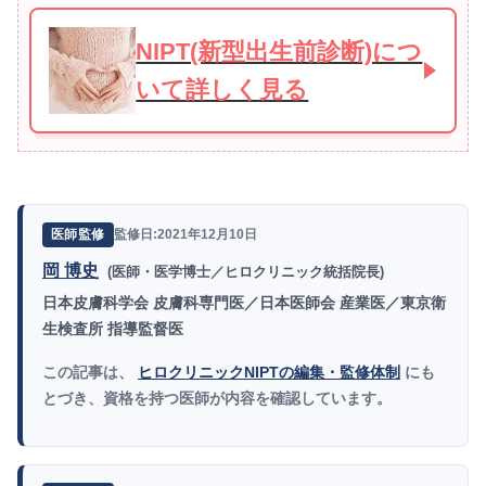
NIPT(新型出生前診断)につ
いて詳しく見る
監修日:2021年12月10日
医師監修
岡 博史
(医師・医学博士／ヒロクリニック統括院長)
日本皮膚科学会 皮膚科専門医／日本医師会 産業医／東京衛
生検査所 指導監督医
この記事は、
ヒロクリニックNIPTの編集・監修体制
にも
とづき、資格を持つ医師が内容を確認しています。