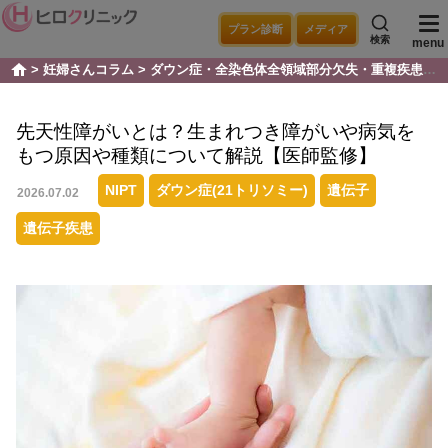
プラン診断
メディア
検索
menu
妊婦さんコラム
ダウン症・全染色体全領域部分欠失・重複疾患
home
先天性障がいとは？生まれつき障がいや病気を
もつ原因や種類について解説【医師監修】
NIPT
ダウン症(21トリソミー)
遺伝子
2026.07.02
遺伝子疾患