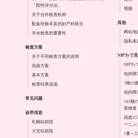
「阳性评分法」
视频
关于合作检查机构
其他
配备经验丰富的妇产科医生
网站地
羊水检查的重要性
隐私条
检查方案
NIPTy
关于不同检查方案的说明
NIP
高级方案
知的障
基本方案
7種の
检查结果选项
知的障
常见问题
143
害検査
诊所信息
両親の
札幌站前院
ーニン
大宫站前院
1番～