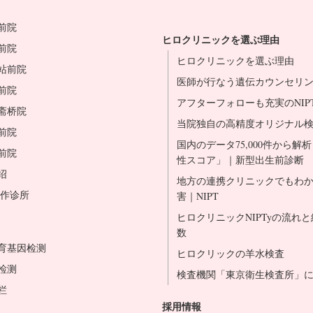
前院
ヒロクリニックを選ぶ理由
前院
ヒロクリニックを選ぶ理由
站前院
医師が行なう遺伝カウンセリ
前院
アフターフォローも充実のNIP
斋桥院
当院独自の高精度オリジナル
前院
国内のデータ75,000件から解
前院
性スコア」｜新型出生前診断
绍
地方の連携クリニックでもわ
合作诊所
害｜NIPT
ヒロクリニックNIPTyの流れ
数
育基因检测
ヒロクリックの羊水検査
检测
検査機関「東京衛生検査所」
栏
採用情報