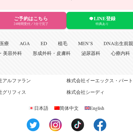
ご予約はこちら
LINE登録
24時間受付／3分で完了
特典あり
医療
AGA
ED
植毛
MEN’S
DNA出生前親子
・美容外科
形成外科・皮膚科
泌尿器科
心療内科
社アルファラン
株式会社イーエックス・パート
社グリフィス
株式会社シーディ
日本語
简体中文
English