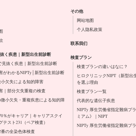
その他
网站地图
个人隐私政策
图
款
联系我们
で見抜く疾患｜新型出生前診断
検査プラン
Tyで見抜く疾患｜新型出生前診断
検査プランの違いはなに？
害がわかるNIPTy│新型出生前診断
ヒロクリニックNIPT（新型出
微小欠失による知的障害
を選ぶ理由
害｜部分欠失重複の検査
検査プラン一覧
種の微小欠失・重複疾患による知的障
代表的な遺伝子疾患
NIPTy 厚生労働省指定難病プ
70％がキャリア｜キャリアスクイ
ミアム》｜NIPT
グテスト231（ペア検査）
NIPTy 厚生労働省指定難病プラ
22番の全染色体検査