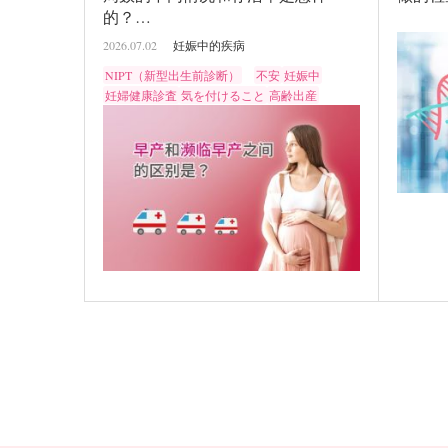
的？…
2026.07.02
妊娠中的疾病
NIPT（新型出生前診断）
不安
妊娠中
妊婦健康診査
気を付けること
高齢出産