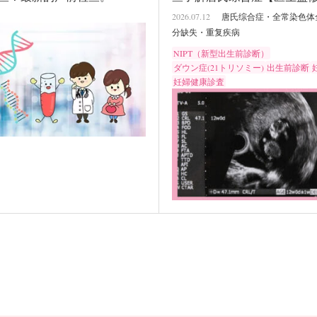
2026.07.12
唐氏综合症・全常染色体
分缺失・重复疾病
NIPT（新型出生前診断）
ダウン症(21トリソミー)
出生前診断
妊婦健康診査