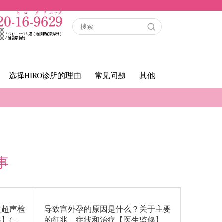
选择HIRO诊所的理由
常见问题
其他
事
过超声检
导致宫外孕的原因是什么？关于主要
】(…
的征兆、症状和治疗【医生监修】