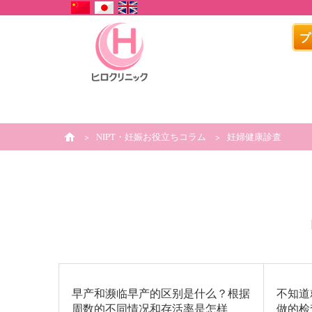
プ
NIPT・妊娠お役立ちコラム
妊婦健康診査
h
o
m
e
早产和濒临早产的区别是什么？根据
不知道
周数的不同情况和存活率是怎样
做的检