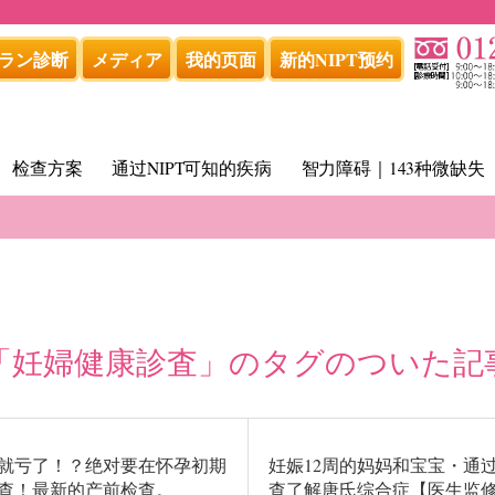
ラン診断
メディア
我的页面
新的NIPT预约
检查方案
通过NIPT可知的疾病
智力障碍｜143种微缺失
「妊婦健康診査」のタグ
のついた記
就亏了！？绝对要在怀孕初期
妊娠12周的妈妈和宝宝・通
查！最新的产前检查。
查了解唐氏综合症【医生监修