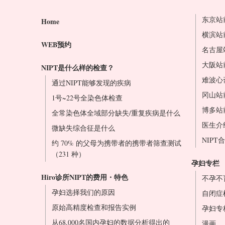
东京站
Home
横滨站
WEB预约
名古屋
大阪站
NIPT是什么样的检查？
难波心
通过NIPT能够发现的疾病
冈山站
1号~22号全染色体检查
博多站
全常染色体全域部分缺失/重复疾病是什么
医生介
微缺失综合征是什么
NIPT
约 70% 的父母为携带者的携带者筛查测试
（231 种）
孕妇专栏
Hiro诊所NIPT的费用・特色
不孕不
孕妇选择我们的原因
自闭症
原始高精度检查和报告实例
孕妇专
从68,000名国内孕妇的数据分析得出的
漫画