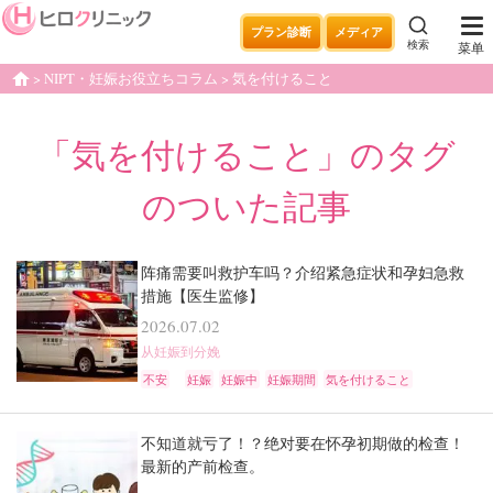
プラン診断
メディア
検索
菜单
NIPT・妊娠お役立ちコラム
気を付けること
home
「気を付けること」のタグ
のついた記事
阵痛需要叫救护车吗？介绍紧急症状和孕妇急救
措施【医生监修】
2026.07.02
从妊娠到分娩
不安
妊娠
妊娠中
妊娠期間
気を付けること
不知道就亏了！？绝对要在怀孕初期做的检查！
最新的产前检查。