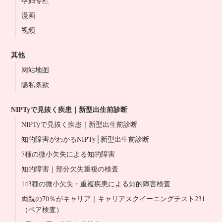
孕妇专栏
名古屋站前院
漫画
大阪站前院
视频
难波心斋桥院
冈山站前院
其他
博多站前院
网站地图
医生介绍
隐私条款
NIPT合作诊所
NIPTyで見抜く疾患｜新型出生前診断
NIPTyで見抜く疾患｜新型出生前診断
知的障害がわかるNIPTy│新型出生前診断
7種の微小欠失による知的障害
知的障害｜部分欠失重複の検査
143種の微小欠失・重複疾患による知的障害検査
両親の70％がキャリア｜キャリアスクイーニングテスト231
（ペア検査）