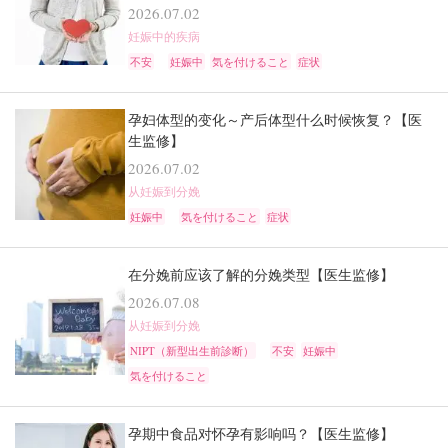
2026.07.02
妊娠中的疾病
不安
妊娠中
気を付けること
症状
孕妇体型的变化～产后体型什么时候恢复？【医
生监修】
2026.07.02
从妊娠到分娩
妊娠中
気を付けること
症状
在分娩前应该了解的分娩类型【医生监修】
2026.07.08
从妊娠到分娩
NIPT（新型出生前診断）
不安
妊娠中
気を付けること
孕期中食品对怀孕有影响吗？【医生监修】