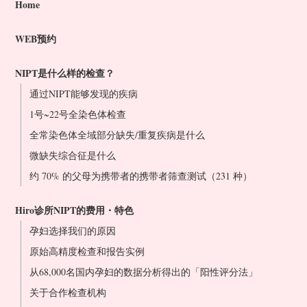
Home
WEB预约
NIPT是什么样的检查？
通过NIPT能够发现的疾病
1号~22号全染色体检查
全常染色体全域部分缺失/重复疾病是什么
微缺失综合征是什么
约 70% 的父母为携带者的携带者筛查测试（231 种）
Hiro诊所NIPT的费用・特色
孕妇选择我们的原因
原始高精度检查和报告实例
从68,000名国内孕妇的数据分析得出的「阳性评分法」
关于合作检查机构