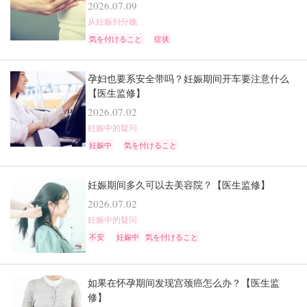
2026.07.09
从妊娠到分娩
気を付けること
症状
孕妇也要系安全带吗？妊娠期间开车要注意什么
【医生监修】
2026.07.02
妊娠中的疑问
妊娠中
気を付けること
妊娠期间多久可以去美容院？【医生监修】
2026.07.02
妊娠中的疑问
不安
妊娠中
気を付けること
如果在怀孕期间发现宫颈癌怎么办？【医生监
修】