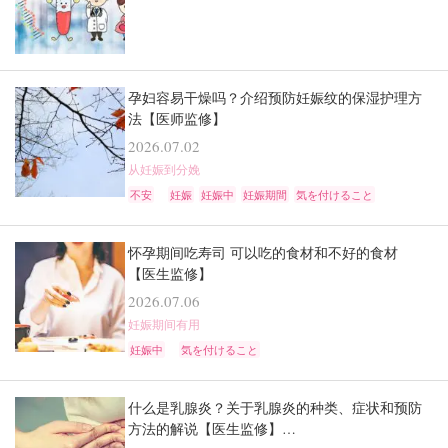
孕妇容易干燥吗？介绍预防妊娠纹的保湿护理方
法【医师监修】
2026.07.02
从妊娠到分娩
不安
妊娠
妊娠中
妊娠期間
気を付けること
怀孕期间吃寿司 可以吃的食材和不好的食材
【医生监修】
2026.07.06
妊娠期间有用
妊娠中
気を付けること
什么是乳腺炎？关于乳腺炎的种类、症状和预防
方法的解说【医生监修】…