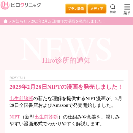
プラン診断
メディア
検索
菜单
お知らせ
2025年2月28日NIPTの漫画を発売しました！
home
NEWS
Hiro诊所的通知
2025.07.11
2025年2月28日NIPTの漫画を発売しました！
出生前診断
の新たな理解を提供するNIPT漫画が、2月
28日全国書店およびAmazonで発売開始しました。
NIPT
（新型
出生前診断
）の仕組みや意義を、親しみ
やすい漫画形式でわかりやすく解説します。