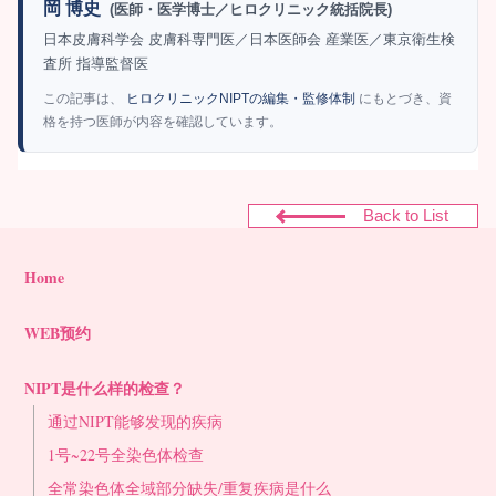
岡 博史
(医師・医学博士／ヒロクリニック統括院長)
日本皮膚科学会 皮膚科専門医／日本医師会 産業医／東京衛生検
査所 指導監督医
この記事は、
ヒロクリニックNIPTの編集・監修体制
にもとづき、資
格を持つ医師が内容を確認しています。
Back to List
Home
WEB预约
NIPT是什么样的检查？
通过NIPT能够发现的疾病
1号~22号全染色体检查
全常染色体全域部分缺失/重复疾病是什么