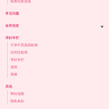
检查结果选项
常见问题
诊所信息
札幌站前院
孕妇专栏
大宫站前院
不孕不育基因检测
东京站前院
自闭症检测
横滨站前院
孕妇专栏
名古屋站前院
漫画
大阪站前院
视频
难波心斋桥院
冈山站前院
其他
博多站前院
网站地图
医生介绍
隐私条款
NIPT合作诊所