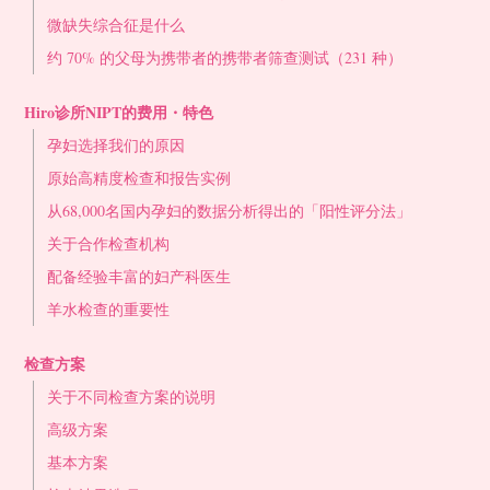
微缺失综合征是什么
约 70% 的父母为携带者的携带者筛查测试（231 种）
Hiro诊所NIPT的费用・特色
孕妇选择我们的原因
原始高精度检查和报告实例
从68,000名国内孕妇的数据分析得出的「阳性评分法」
关于合作检查机构
配备经验丰富的妇产科医生
羊水检查的重要性
检查方案
关于不同检查方案的说明
高级方案
基本方案