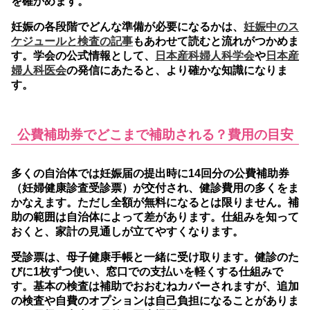
を確かめます。
妊娠の各段階でどんな準備が必要になるかは、
妊娠中のス
ケジュールと検査の記事
もあわせて読むと流れがつかめま
す。学会の公式情報として、
日本産科婦人科学会
や
日本産
婦人科医会
の発信にあたると、より確かな知識になりま
す。
公費補助券でどこまで補助される？費用の目安
多くの自治体では妊娠届の提出時に14回分の公費補助券
（妊婦健康診査受診票）が交付され、健診費用の多くをま
かなえます。
ただし全額が無料になるとは限りません。補
助の範囲は自治体によって差があります。仕組みを知って
おくと、家計の見通しが立てやすくなります。
受診票は、母子健康手帳と一緒に受け取ります。健診のた
びに1枚ずつ使い、窓口での支払いを軽くする仕組みで
す。基本の検査は補助でおおむねカバーされますが、追加
の検査や自費のオプションは自己負担になることがありま