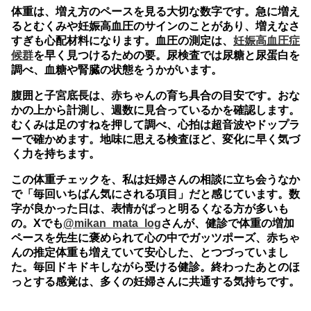
体重は、増え方のペースを見る大切な数字です。急に増え
るとむくみや妊娠高血圧のサインのことがあり、増えなさ
すぎも心配材料になります。血圧の測定は、
妊娠高血圧症
候群
を早く見つけるための要。尿検査では尿糖と尿蛋白を
調べ、血糖や腎臓の状態をうかがいます。
腹囲と子宮底長は、赤ちゃんの育ち具合の目安です。おな
かの上から計測し、週数に見合っているかを確認します。
むくみは足のすねを押して調べ、心拍は超音波やドップラ
ーで確かめます。地味に思える検査ほど、変化に早く気づ
く力を持ちます。
この体重チェックを、私は妊婦さんの相談に立ち会うなか
で「毎回いちばん気にされる項目」だと感じています。数
字が良かった日は、表情がぱっと明るくなる方が多いも
の。Xでも
@mikan_mata_log
さんが、健診で体重の増加
ペースを先生に褒められて心の中でガッツポーズ、赤ちゃ
んの推定体重も増えていて安心した、とつづっていまし
た。毎回ドキドキしながら受ける健診。終わったあとのほ
っとする感覚は、多くの妊婦さんに共通する気持ちです。