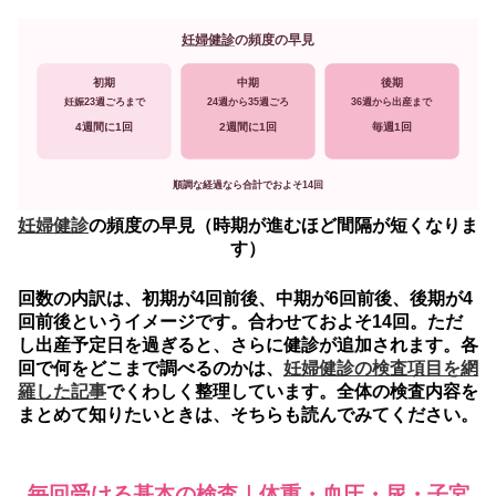
妊婦健診
の頻度の早見
初期
中期
後期
36週から出産まで
妊娠23週ごろまで
24週から35週ごろ
4週間に1回
2週間に1回
毎週1回
順調な経過なら合計でおよそ14回
妊婦健診
の頻度の早見（時期が進むほど間隔が短くなりま
す）
回数の内訳は、初期が4回前後、中期が6回前後、後期が4
回前後というイメージです。合わせておよそ14回。ただ
し出産予定日を過ぎると、さらに健診が追加されます。各
回で何をどこまで調べるのかは、
妊婦健診の検査項目を網
羅した記事
でくわしく整理しています。全体の検査内容を
まとめて知りたいときは、そちらも読んでみてください。
毎回受ける基本の検査｜体重・血圧・尿・子宮