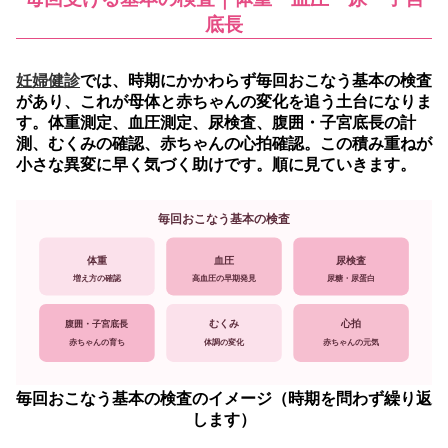
底長
妊婦健診
では、時期にかかわらず毎回おこなう基本の検査
があり、これが母体と赤ちゃんの変化を追う土台になりま
す。
体重測定、血圧測定、尿検査、腹囲・子宮底長の計
測、むくみの確認、赤ちゃんの心拍確認。この積み重ねが
小さな異変に早く気づく助けです。順に見ていきます。
毎回おこなう基本の検査
体重
血圧
尿検査
増え方の確認
高血圧の早期発見
尿糖・尿蛋白
腹囲・子宮底長
むくみ
心拍
赤ちゃんの育ち
体調の変化
赤ちゃんの元気
毎回おこなう基本の検査のイメージ（時期を問わず繰り返
します）