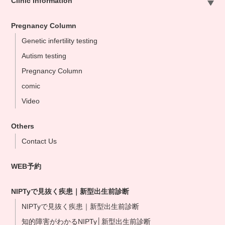
Clinic Information
Sapporo Clinic
Pregnancy Column
Omiya Clinic
Genetic infertility testing
Tokyo Clinic
Autism testing
Ikebukuo Clinic
Pregnancy Column
Yokohama Clinic
comic
Nagoya Clinic
Video
Osaka Clinic
Namba Shinsaibashi Clinic
Others
Okayama Clinic
Contact Us
Hakata Clinic
WEB予約
Our NIPT Doctors
NIPT Partner Clinics
NIPTyで見抜く疾患｜新型出生前診断
NIPTyで見抜く疾患｜新型出生前診断
知的障害がわかるNIPTy│新型出生前診断