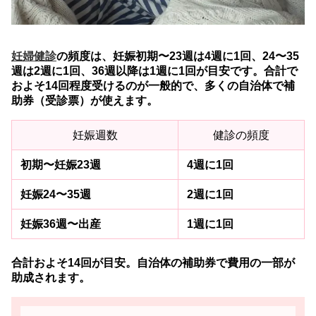
妊婦健診
の頻度は、妊娠初期〜23週は4週に1回、24〜35
週は2週に1回、36週以降は1週に1回が目安です。合計で
およそ14回程度受けるのが一般的で、多くの自治体で補
助券（受診票）が使えます。
妊娠週数
健診の頻度
初期〜妊娠23週
4週に1回
妊娠24〜35週
2週に1回
妊娠36週〜出産
1週に1回
合計およそ14回が目安。自治体の補助券で費用の一部が
助成されます。