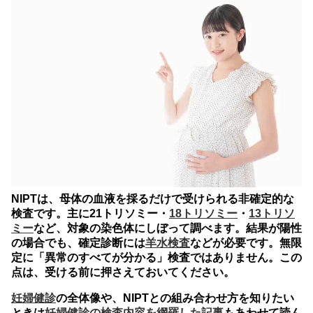
NIPTは、母体の血液を採るだけで受けられる非確定的な
検査です。主に21トリソミー・
18トリソミー
・
13トリソ
ミー
など、対象の染色体にしぼって調べます。結果が陽性
の場合でも、確定診断には
羊水検査
などが必要です。無限
定に「異常のすべてが分かる」検査ではありません。この
点は、受ける前に押さえておいてください。
妊婦健診
の全体像や、NIPTとの組み合わせ方を知りたい
ときは
妊婦健診の検査内容を網羅した記事
もあわせて読ん