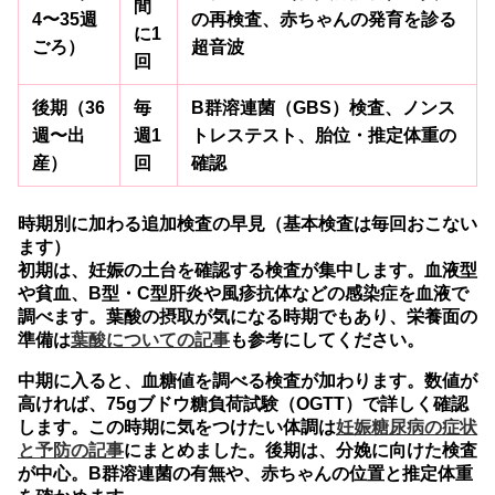
間
4〜35週
の再検査、赤ちゃんの発育を診る
に1
ごろ）
超音波
回
後期（36
毎
B群溶連菌（GBS）検査、ノンス
週〜出
週1
トレステスト、胎位・推定体重の
産）
回
確認
時期別に加わる追加検査の早見（基本検査は毎回おこない
ます）
初期は、妊娠の土台を確認する検査が集中します。血液型
や貧血、B型・C型肝炎や風疹抗体などの感染症を血液で
調べます。葉酸の摂取が気になる時期でもあり、栄養面の
準備は
葉酸についての記事
も参考にしてください。
中期に入ると、血糖値を調べる検査が加わります。数値が
高ければ、75gブドウ糖負荷試験（OGTT）で詳しく確認
します。この時期に気をつけたい体調は
妊娠糖尿病の症状
と予防の記事
にまとめました。後期は、分娩に向けた検査
が中心。B群溶連菌の有無や、赤ちゃんの位置と推定体重