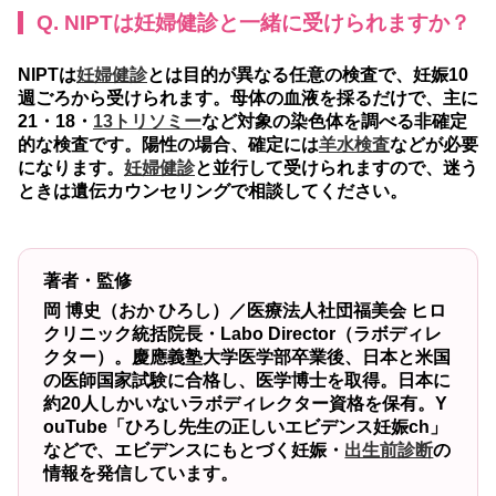
Q. NIPTは妊婦健診と一緒に受けられますか？
NIPTは
妊婦健診
とは目的が異なる任意の検査で、妊娠10
週ごろから受けられます。母体の血液を採るだけで、主に
21・18・
13トリソミー
など対象の染色体を調べる非確定
的な検査です。陽性の場合、確定には
羊水検査
などが必要
になります。
妊婦健診
と並行して受けられますので、迷う
ときは遺伝カウンセリングで相談してください。
著者・監修
岡 博史（おか ひろし）／医療法人社団福美会 ヒロ
クリニック統括院長・Labo Director（ラボディレ
クター）。慶應義塾大学医学部卒業後、日本と米国
の医師国家試験に合格し、医学博士を取得。日本に
約20人しかいないラボディレクター資格を保有。Y
ouTube「ひろし先生の正しいエビデンス妊娠ch」
などで、エビデンスにもとづく妊娠・
出生前診断
の
情報を発信しています。