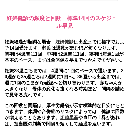
妊婦健診の頻度と回数｜標準14回のスケジュー
ル早見
妊娠経過が順調な場合、
妊婦健診
は出産までに標準でおよ
そ14回受けます。
頻度は週数が進むほど短くなります。
初期は4週間に1回、中期は2週間に1回、後期は毎週1回が
基本のペース。まずは全体像を早見でつかんでください。
妊娠23週ごろまでは、4週間に1回のペースで通います。2
4週から35週ごろは2週間に1回へ。36週から出産までは、
週に1回のこまかな確認へと切り替わります。赤ちゃんが
大きくなり、母体の変化も速くなる時期ほど、間隔を詰め
て見守る流れです。
この回数と間隔は、厚生労働省が示す標準的な目安にもと
づきます。体調や合併症のリスクによっては、健診の回数
が増えることもあります。
切迫早産
や血圧の上昇があれ
ば、担当医の判断で間隔を短くして経過を追います。