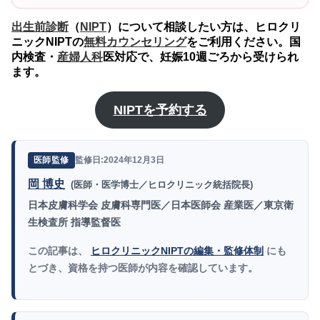
出生前診断
（
NIPT
）について相談したい方は、ヒロクリ
ニックNIPTの
無料カウンセリング
をご利用ください。国
内検査・
産婦人科
医対応で、妊娠10週ごろから受けられ
ます。
NIPTを予約する
監修日:2024年12月3日
医師監修
岡 博史
(医師・医学博士／ヒロクリニック統括院長)
日本皮膚科学会 皮膚科専門医／日本医師会 産業医／東京衛
生検査所 指導監督医
この記事は、
ヒロクリニックNIPTの編集・監修体制
にも
とづき、資格を持つ医師が内容を確認しています。