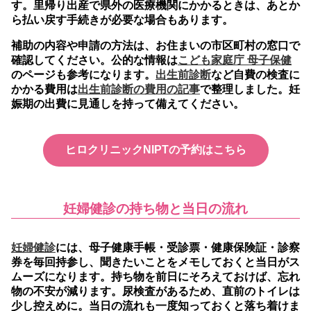
す。里帰り出産で県外の医療機関にかかるときは、あとか
ら払い戻す手続きが必要な場合もあります。
補助の内容や申請の方法は、お住まいの市区町村の窓口で
確認してください。公的な情報は
こども家庭庁 母子保健
のページも参考になります。
出生前診断
など自費の検査に
かかる費用は
出生前診断の費用の記事
で整理しました。妊
娠期の出費に見通しを持って備えてください。
ヒロクリニックNIPTの予約はこちら
妊婦健診の持ち物と当日の流れ
妊婦健診
には、母子健康手帳・受診票・健康保険証・診察
券を毎回持参し、聞きたいことをメモしておくと当日がス
ムーズになります。
持ち物を前日にそろえておけば、忘れ
物の不安が減ります。尿検査があるため、直前のトイレは
少し控えめに。当日の流れも一度知っておくと落ち着けま