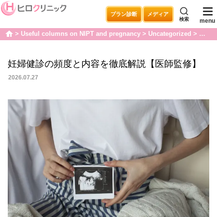
プラン診断
メディア
検索
menu
Useful columns on NIPT and pregnancy
Uncategorized
妊婦
home
妊婦健診の頻度と内容を徹底解説【医師監修】
2026.07.27