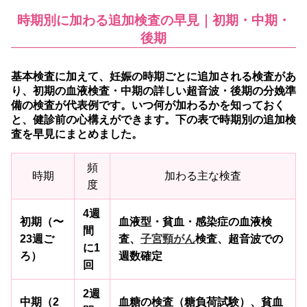
時期別に加わる追加検査の早見｜初期・中期・
後期
基本検査に加えて、妊娠の時期ごとに追加される検査があ
り、初期の血液検査・中期の詳しい超音波・後期の分娩準
備の検査が代表例です。
いつ何が加わるかを知っておく
と、健診前の心構えができます。下の表で時期別の追加検
査を早見にまとめました。
頻
時期
加わる主な検査
度
4週
初期（〜
血液型・貧血・感染症の血液検
間
23週ご
査、
子宮頸がん
検査、超音波での
に1
ろ）
週数確定
回
2週
中期（2
血糖の検査（糖負荷試験）、貧血