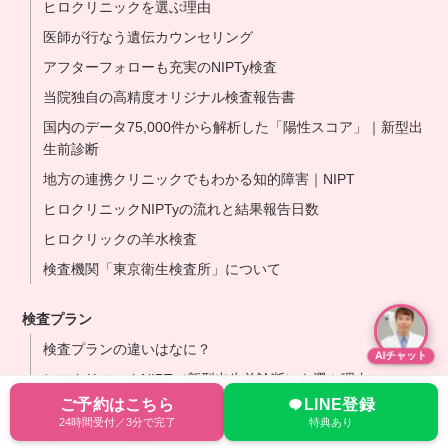
ヒロクリニックを選ぶ理由
医師が行なう遺伝カウンセリング
アフターフォローも充実のNIPTy検査
当院独自の高精度オリジナル検査報告書
国内のデータ75,000件から解析した「陽性スコア」｜新型出
生前診断
地方の連携クリニックでもわかる知的障害｜NIPT
ヒロクリニックNIPTyの流れと結果報告日数
ヒロクリックの羊水検査
検査機関「東京衛生検査所」について
検査プラン
検査プランの違いはなに？
AIチャット
ヒロクリニックNIPT（新型出生前診断）を選ぶ理由
ご予約はこちら
LINE登録
検査プラン一覧
24時間受付／3分で完了
特典あり
代表的な遺伝子疾患