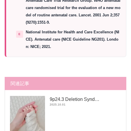
Antenatal Care Trial Research Group. WHO antenatal
care randomised trial for the evaluation of a new mo
del of routine antenatal care. Lancet. 2001 Jun 2;357
(9270):1551-9.
National Institute for Health and Care Excellence (NI
CE). Antenatal care (NICE Guideline NG201). Londo
n: NICE; 2021.
関連記事
9p24.3 Deletion Synd…
2025.10.01