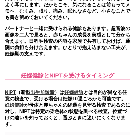
よく耳にします。だからこそ、気になることは前もってメ
モへ。むくみ、張り、痛み、眠れなさなど、小さなことで
も書き留めておいてください。
パートナーと一緒に受けられる健診もあります。超音波の
画像を二人で見ると、赤ちゃんの成長を実感として分かち
合えます。日程や検査の内容を家族で共有しておけば、通
院の負担も分け合えます。ひとりで抱え込まない工夫が、
妊娠期の支えです。
妊婦健診とNIPTを受けるタイミング
NIPT
（新型
出生前診断
）は
妊婦健診
とは目的が異なる任
意の検査で、受ける場合は妊娠10週ごろから可能です。
妊婦健診
が母体と赤ちゃんの経過を見守る検査であるのに
対し、NIPTは特定の染色体の状態を調べる検査。位置づ
けの違いを知っておくと、選ぶときに迷いにくくなりま
す。