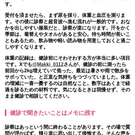
す。
受付を済ませたら、まず尿を採り、体重と血圧を測りま
す。その後に診察と超音波へ進む流れが一般的です。おな
かを出しやすい服装だと、診察が楽になります。汗をかく
季節は、着替えやタオルがあると安心。待ち時間が長いこ
ともあるため、飲み物や軽い読み物を用意しておくと過ご
しやすくなります。
体重の記録は、健診前にそわそわする方が本当に多い項目
です。Xでも
@Makki_0112
さんが、健診の前に測ったら
前回から2kg増えていて焦った、最近は暑さや雨で散歩を
サボっていた、と正直な気持ちをつづっていました。体重
の増減に一喜一憂するのは自然なこと。数字はあくまで経
過を診るための材料です。気になるときは我慢せず、その
まま健診で相談してください。
健診で聞きたいことはメモに残す
診察はあっという間に終わることがあります。その場で質
問が浮かばず、帰り道に思い出して後悔する。そんな声を